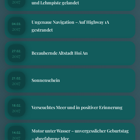
2017
und Lehmpiste gelandet
Ungenaue Navigation – Auf Highway 1A
04.03.
2017
gestrandet
27.02.
Bezaubernde Altstadt Hoi An
2017
21.02.
Sonnenschein
2017
18.02.
Verseuchtes Meer und in positiver Erinnerung
2017
Motor unter Wasser – unvergesslicher Geburtstag
14.02.
2017
– abgefahrene Idee