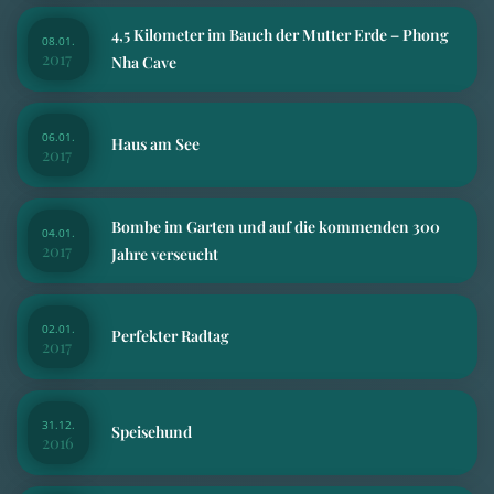
4,5 Kilometer im Bauch der Mutter Erde – Phong
08.01.
2017
Nha Cave
06.01.
Haus am See
2017
Bombe im Garten und auf die kommenden 300
04.01.
2017
Jahre verseucht
02.01.
Perfekter Radtag
2017
31.12.
Speisehund
2016