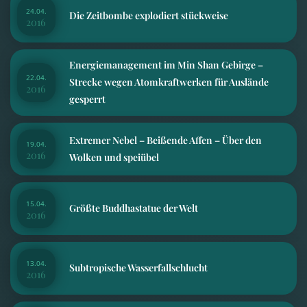
24.04.
Die Zeitbombe explodiert stückweise
2016
Energiemanagement im Min Shan Gebirge –
22.04.
Strecke wegen Atomkraftwerken für Auslände
2016
gesperrt
Extremer Nebel – Beißende Affen – Über den
19.04.
2016
Wolken und speiübel
15.04.
Größte Buddhastatue der Welt
2016
13.04.
Subtropische Wasserfallschlucht
2016