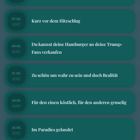
07.06.
Kurz vor dem Hitzschlag
2017
Du kannst deine Hamburger an deine Trump-
04.06.
2017
Fans verkaufen
31.05.
Zu schön um wahr zu sein und doch Realität
2017
28.05.
Für den einen köstlich, für den anderen gruselig
2017
25.05.
Im Paradies gelandet
2017