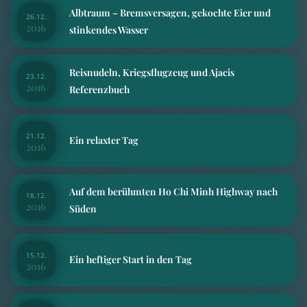
Albtraum – Bremsversagen, gekochte Eier und
26.12.
2016
stinkendes Wasser
Reisnudeln, Kriegsflugzeug und Ajacis
23.12.
2016
Referenzbuch
21.12.
Ein relaxter Tag
2016
Auf dem berühmten Ho Chi Minh Highway nach
18.12.
2016
Süden
15.12.
Ein heftiger Start in den Tag
2016