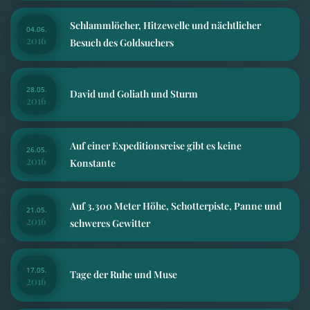
Schlammlöcher, Hitzewelle und nächtlicher
04.06.
2016
Besuch des Goldsuchers
28.05.
David und Goliath und Sturm
2016
Auf einer Expeditionsreise gibt es keine
26.05.
2016
Konstante
Auf 3.300 Meter Höhe, Schotterpiste, Panne und
21.05.
2016
schweres Gewitter
17.05.
Tage der Ruhe und Muse
2016