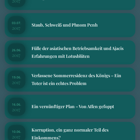
2017
03.07.
Staub, Schweiß und Phnom Penh
2017
Fülle der asiatischen Betriebsamkeit und Ajacis
26.06.
2017
Erfahrungen mit Lotusblüten
Verlassene Sommerresidenz des Königs – Ein
19.06.
2017
Toter ist ein echtes Problem
16.06.
Ein vernünftiger Plan – Von Affen gefoppt
2017
Korruption, ein ganz normaler Teil des
10.06.
2017
Einkommens?