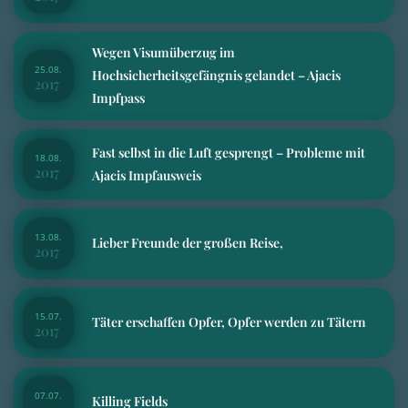
Wegen Visumüberzug im
25.08.
Hochsicherheitsgefängnis gelandet – Ajacis
2017
Impfpass
Fast selbst in die Luft gesprengt – Probleme mit
18.08.
2017
Ajacis Impfausweis
13.08.
Lieber Freunde der großen Reise,
2017
15.07.
Täter erschaffen Opfer, Opfer werden zu Tätern
2017
07.07.
Killing Fields