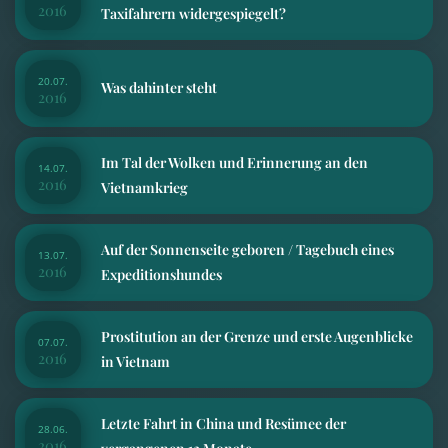
2016
Taxifahrern widergespiegelt?
20.07.
Was dahinter steht
2016
Im Tal der Wolken und Erinnerung an den
14.07.
2016
Vietnamkrieg
Auf der Sonnenseite geboren / Tagebuch eines
13.07.
2016
Expeditionshundes
Prostitution an der Grenze und erste Augenblicke
07.07.
2016
in Vietnam
Letzte Fahrt in China und Resümee der
28.06.
2016