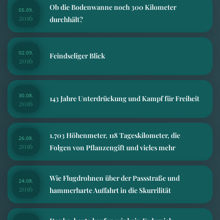
Ob die Bodenwanne noch 300 Kilometer
05.09.
2016
durchhält?
02.09.
Feindseliger Blick
2016
30.08.
143 Jahre Unterdrückung und Kampf für Freiheit
2016
1.703 Höhenmeter, 118 Tageskilometer, die
26.08.
2016
Folgen von Pflanzengift und vieles mehr
Wie Flugdrohnen über der Passstraße und
24.08.
2016
hammerharte Auffahrt in die Skurrilität