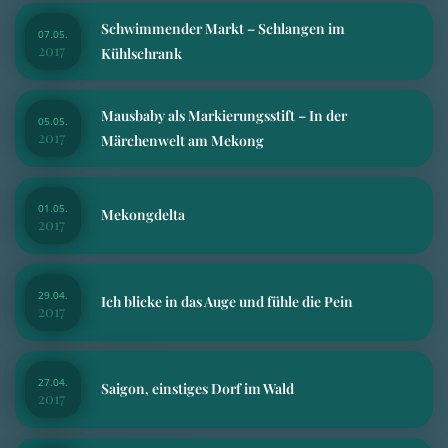
Schwimmender Markt – Schlangen im
07.05.
2017
Kühlschrank
Mausbaby als Markierungsstift – In der
05.05.
2017
Märchenwelt am Mekong
01.05.
Mekongdelta
2017
29.04.
Ich blicke in das Auge und fühle die Pein
2017
27.04.
Saigon, einstiges Dorf im Wald
2017