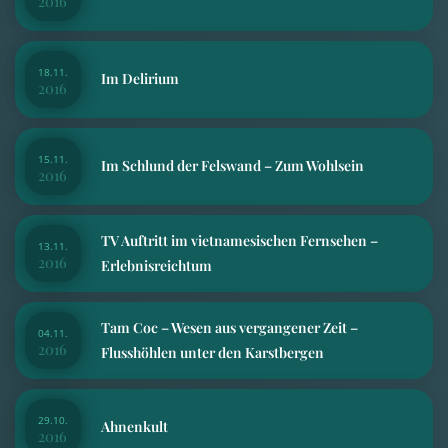
2016
18.11.
Im Delirium
2016
15.11.
Im Schlund der Felswand – Zum Wohlsein
2016
TV Auftritt im vietnamesischen Fernsehen –
13.11.
2016
Erlebnisreichtum
Tam Coc – Wesen aus vergangener Zeit –
04.11.
2016
Flusshöhlen unter den Karstbergen
29.10.
Ahnenkult
2016