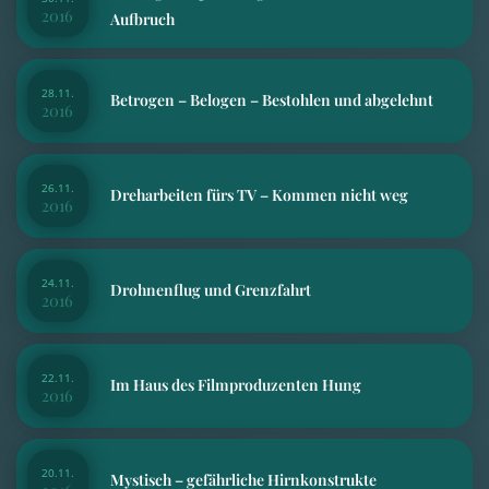
2016
Aufbruch
28.11.
Betrogen – Belogen – Bestohlen und abgelehnt
2016
26.11.
Dreharbeiten fürs TV – Kommen nicht weg
2016
24.11.
Drohnenflug und Grenzfahrt
2016
22.11.
Im Haus des Filmproduzenten Hung
2016
20.11.
Mystisch – gefährliche Hirnkonstrukte