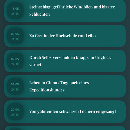
Steinschlag, gefährliche Windböen und bizarre
13.05.
2016
Schluchten
05.05.
Zu Gast in der Hochschule von Leibo
2016
Durch Selbstverschulden knapp am Unglück
02.05.
2016
vorbei
Leben in China / Tagebuch eines
01.05.
2016
Expeditionshundes
27.04.
Von gähnenden schwarzen Löchern eingesaugt
2016