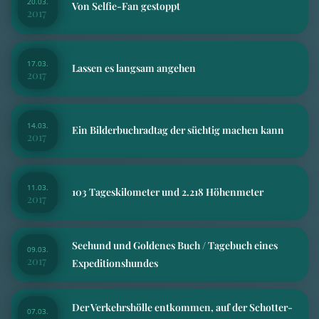
20.03.
Von Selfie-Fan gestoppt
2017
17.03.
Lassen es langsam angehen
2017
14.03.
Ein Bilderbuchradtag der süchtig machen kann
2017
11.03.
103 Tageskilometer und 2.218 Höhenmeter
2017
Seehund und Goldenes Buch / Tagebuch eines
09.03.
2017
Expeditionshundes
Der Verkehrshölle entkommen, auf der Schotter-
07.03.