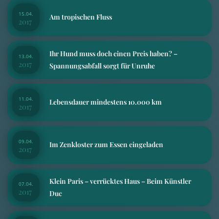
15.04.
Am tropischen Fluss
2017
Ihr Hund muss doch einen Preis haben? –
13.04.
2017
Spannungsabfall sorgt für Unruhe
11.04.
Lebensdauer mindestens 10.000 km
2017
09.04.
Im Zenkloster zum Essen eingeladen
2017
Klein Paris – verrücktes Haus – Beim Künstler
07.04.
2017
Duc