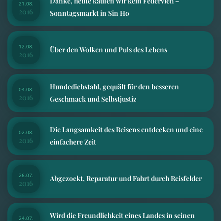
Danke, heute kaufen wir kein Federvieh –
21.08.
2016
Sonntagsmarkt in Sin Ho
12.08.
Über den Wolken und Puls des Lebens
2016
Hundediebstahl, gequält für den besseren
04.08.
2016
Geschmack und Selbstjustiz
Die Langsamkeit des Reisens entdecken und eine
02.08.
2016
einfachere Zeit
26.07.
Abgezockt, Reparatur und Fahrt durch Reisfelder
2016
Wird die Freundlichkeit eines Landes in seinen
24.07.