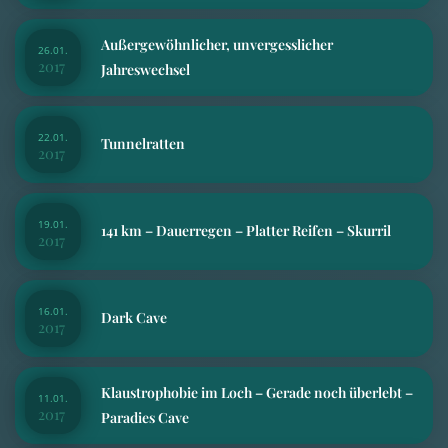
Außergewöhnlicher, unvergesslicher
26.01.
2017
Jahreswechsel
22.01.
Tunnelratten
2017
19.01.
141 km – Dauerregen – Platter Reifen – Skurril
2017
16.01.
Dark Cave
2017
Klaustrophobie im Loch – Gerade noch überlebt –
11.01.
2017
Paradies Cave