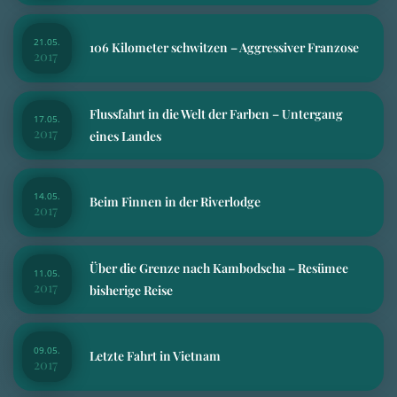
21.05.
106 Kilometer schwitzen – Aggressiver Franzose
2017
Flussfahrt in die Welt der Farben – Untergang
17.05.
2017
eines Landes
14.05.
Beim Finnen in der Riverlodge
2017
Über die Grenze nach Kambodscha – Resümee
11.05.
2017
bisherige Reise
09.05.
Letzte Fahrt in Vietnam
2017