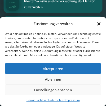
Kloster Wenshu und die Versuchung dort länger
03.04.
2016
zu verweilen
Aufreibende, atemberaubende Zugfahrt und
Zustimmung verwalten
29.03.
2016
heikler Grenzübertritt
Um dir ein optimales Erlebnis zu bieten, verwenden wir Technologien wie
Cookies, um Geräteinformationen zu speichern und/oder darauf
zuzugreifen. Wenn du diesen Technologien zustimmst, können wir Daten
26.03.
Die Trennung fällt schwer
wie das Surfverhalten oder eindeutige IDs auf dieser Website
2016
verarbeiten. Wenn du deine Zustimmung nicht erteilst oder zurückziehst,
können bestimmte Merkmale und Funktionen beeinträchtigt werden.
24.03.
Rhythmischer Pulsschlag einer alten Stadt
2016
Akzeptieren
Ablehnen
22.03.
Im Zentrum der Verkehrshölle
2016
Einstellungen ansehen
Cookie-Richtlinie
Datenschutz
Impressum
20.03.