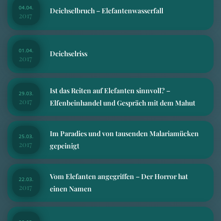
04.04.
Deichselbruch – Elefantenwasserfall
2017
01.04.
Deichselriss
2017
Ist das Reiten auf Elefanten sinnvoll? –
29.03.
2017
Elfenbeinhandel und Gespräch mit dem Mahut
Im Paradies und von tausenden Malariamücken
25.03.
2017
gepeinigt
Vom Elefanten angegriffen – Der Horror hat
22.03.
2017
einen Namen