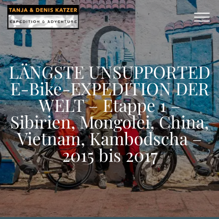
LÄNGSTE UNSUPPORTED
E-Bike-EXPEDITION DER
WELT – Etappe 1 –
Sibirien, Mongolei, China,
Vietnam, Kambodscha –
2015 bis 2017