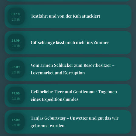
01.10.
Testfahrt und von der Kuh attackiert
2016
28.09.
Giftschlange lässt mich nicht ins Zimmer
2016
Vom armen Schlucker zum Resortbesitzer –
22.09.
2016
Lovemarket und Korruption
Gefährliche Tiere und Gentleman / Tagebuch
19.09.
2016
eines Expeditionshundes
Tanjas Geburtstag – Unwetter und gut das wir
17.09.
2016
gebremst wurden