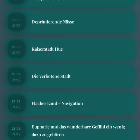
11.02.
Deprimierende Nässe
2017
06.02.
Kaiserstadt Hue
2017
03.02.
Die verbotene Stadt
2017
31.01.
Flaches Land – Navigation
2017
Euphorie und das wunderbare Gefühl ein wenig
28.01.
2017
dazu zu gehören