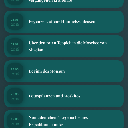
vergangenen 12 Monate
25.06.
Regenzeit, offene Himmelsschleusen
2016
Über den roten Teppich in die Moschee von
23.06.
2016
Shadian
22.06.
Beginn des Monsun
2016
20.06.
Lotuspflanzen und Moskitos
2016
Nomadenleben / Tagebuch eines
19.06.
2016
Expeditionshundes