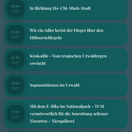
25.04.
In Richtung Ho-Chi-Minh-Stadt
2017
Wie ein Adler kreist der Finger über den
23.04.
2017
Hühnerschlegeln
Krokodile – Vom tropischen Urwaldregen
21.04.
2017
erwischt
19.04.
Sopranistinnen im Urwald
2017
Mit dem E-Bike im Nationalpark – TCM
17.04.
verantwortlich für die Ausrottung seltener
2017
Tierarten – Tierquälerei