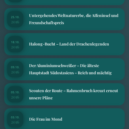
Untergehendes Weltnaturerbe, die Affeninsel und
25.10.
2016
Freundschaftspreis
18.10.
Halong-Bucht – Land der Drachenlegenden
2016
Der Aluminiumschweißer – Die älteste
09.10.
2016
Hauptstadt Südostasiens – Reich und mächtig
Scouten der Route – Rahmenbruch kreuzt erneut
05.10.
2016
unsere Pläne
03.10.
Die Frau im Mond
2016