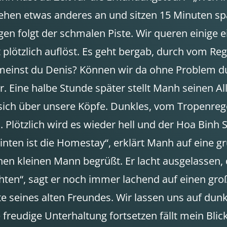
iehen etwas anderes an und sitzen 15 Minuten s
en folgt der schmalen Piste. Wir queren einige e
t plötzlich auflöst. Es geht bergab, durch vom Re
inst du Denis? Können wir da ohne Problem durc
r. Eine halbe Stunde später stellt Manh seinen A
t sich über unsere Köpfe. Dunkles, vom Tropen
 Plötzlich wird es wieder hell und der Hoa Binh 
nten ist die Homestay“, erklärt Manh auf eine 
 kleinen Mann begrüßt. Er lacht ausgelassen, dr
hten“, sagt er noch immer lachend auf einen gro
te seines alten Freundes. Wir lassen uns auf du
freudige Unterhaltung fortsetzen fällt mein Blick