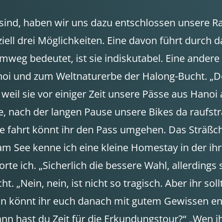
 sind, haben wir uns dazu entschlossen unsere R
ziell drei Möglichkeiten. Eine davon führt durch 
weg bedeutet, ist sie indiskutabel. Eine andere 
anoi und zum Weltnaturerbe der Halong-Bucht. „D
, weil sie vor einiger Zeit unsere Pässe aus Hanoi
e, nach der langen Pause unsere Bikes da raufs
 fahrt könnt ihr den Pass umgehen. Das Sträßch
m See kenne ich eine kleine Homestay in der ihr
te ich. „Sicherlich die bessere Wahl, allerdings 
t. „Nein, nein, ist nicht so tragisch. Aber ihr so
nn könnt ihr euch danach mit gutem Gewissen e
nn hast du Zeit für die Erkundungstour?“ „Wen ihr