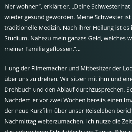
hier wohnen“, erklärt er. „Deine Schwester hat 
wieder gesund geworden. Meine Schwester ist vo
traditionelle Medizin. Nach ihrer Heilung ist 
Studium. Nahezu mein ganzes Geld, welches wir
meiner Familie geflossen.“…
Hung der Filmemacher und Mitbesitzer der Lod
über uns zu drehen. Wir sitzen mit ihm und eine
Drehbuch und den Ablauf durchzusprechen. Sc
Nachdem er vor zwei Wochen bereits einen Image
der neue Kurzfilm über unser Reiseleben beri
Nachmittag weiterzumachen. Ich nutze die Zeit
das gebrochene Schutzblech von Tanjas Bike zu 