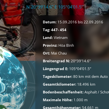
N 20°39’14.6’’ E 105°04’01.5’’
Datum:
15.09.2016 bis 22.09.2016
Tag: 447- 454
Land:
Vietnam
Provinz:
Hòa Bình
Ort:
Mai Chau
Breitengrad N:
20°39’14.6’’
Längengrad E:
105°04’01.5’’
Tageskilometer:
80 km mit dem Auto 
Gesamtkilometer:
18.496 km
Bodenbeschaffenheit:
Asphalt / Schot
Maximale Höhe:
1.000 m
Gesamthöhenmeter:
54.661 m