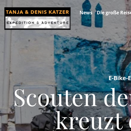
News
Die große Reis
E-Bike-
Scouten d
kreuzt