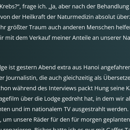
Krebs?“, frage ich. „Ja, aber nach der Behandlung 
n der Heilkraft der Naturmedizin absolut überzeu
es ihr größter Traum auch anderen Menschen helfe
 mit dem Verkauf meiner Anteile an unserer Natur
ge ist gestern Abend extra aus Hanoi angefahre
r Journalistin, die auch gleichzeitig als Überset
hon während des Interviews packt Hung seine Ka
film über die Lodge gedreht hat, in dem wir als 
chten und im nationalem TV ausgestrahlt werden.
, um unsere Räder für den für morgen geplanten A
reparieren. Bisher hatte ich es nur mit Gaffer-