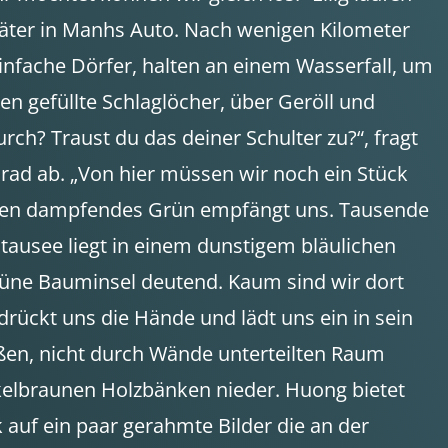
päter in Manhs Auto. Nach wenigen Kilometer
infache Dörfer, halten an einem Wasserfall, um
gen gefüllte Schlaglöcher, über Geröll und
h? Traust du das deiner Schulter zu?“, fragt
llrad ab. „Von hier müssen wir noch ein Stück
regen dampfendes Grün empfängt uns. Tausende
Stausee liegt in einem dunstigem bläulichen
grüne Bauminsel deutend. Kaum sind wir dort
ückt uns die Hände und lädt uns ein in sein
ßen, nicht durch Wände unterteilten Raum
nkelbraunen Holzbänken nieder. Huong bietet
 auf ein paar gerahmte Bilder die an der