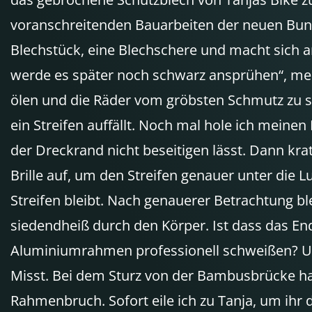
voranschreitenden Bauarbeiten der neuen Bunga
Blechstück, eine Blechschere und macht sich an 
werde es später noch schwarz ansprühen“, meint
ölen und die Räder vom gröbsten Schmutz zu sä
ein Streifen auffällt. Noch mal hole ich meinen
der Dreckrand nicht beseitigen lässt. Dann kra
Brille auf, um den Streifen genauer unter die
Streifen bleibt. Nach genauerer Betrachtung bl
siedendheiß durch den Körper. Ist dass das E
Aluminiumrahmen professionell schweißen? Un
Misst. Bei dem Sturz von der Bambusbrücke ha
Rahmenbruch. Sofort eile ich zu Tanja, um ihr