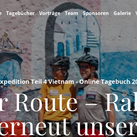
e
Tagebücher
Vorträge
Team
Sponsoren
Galerie
Expedition Teil 4 Vietnam - Online Tagebuch 2
er Route – R
 erneut unser