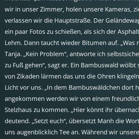
wir in unser Zimmer, holen unsere Kameras, z
verlassen wir die Hauptstraße. Der Geländewag
ein paar Fotos zu schießen, als sich der Asphal
Lehm. Dann taucht wieder Bitumen auf. „Was me
Tanja. „Kein Problem“, antworte ich selbstsiche
zu Fuß gehen“, sagt er. Ein Bambuswald wölb
von Zikaden lärmen das uns die Ohren klingeln.
Licht vor uns. „In dem Bambuswäldchen dort hi
angekommen werden wir von einem freundlichen
Stelzhaus zu kommen. „Hier könnt ihr übernac
deutend. „Setzt euch“, übersetzt Manh die Wor
uns augenblicklich Tee an. Während wir unsere 