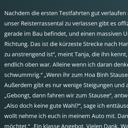
Nachdem die ersten Testfahrten gut verlaufen
unser Reisterrassental zu verlassen gibt es offi
gerade im Bau befindet, und einen massiven Um
Richtung. Das ist die kürzeste Strecke nach H
zu anstrengend ist“, meint Tanja, die ihn kennt
endlich oben war. Alleine wenn ich daran denk
schwummrig.“ „Wenn ihr zum Hoa Binh Stausee
Außerdem gibt es nur wenige Steigungen und a
„Gebongt, dann fahren wir zum Stausee“, antwor
„Also doch keine gute Wahl?“, sage ich enttäusch
wollt nehme ich euch in meinem Auto mit. Da
möchtet.“ „Ein klasse Angebot. Vielen Dank. Wa