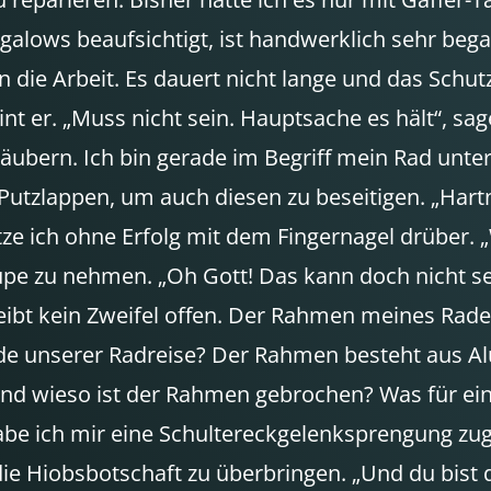
lows beaufsichtigt, ist handwerklich sehr begab
die Arbeit. Es dauert nicht lange und das Schutzb
 er. „Muss nicht sein. Hauptsache es hält“, sage
ubern. Ich bin gerade im Begriff mein Rad unter 
 Putzlappen, um auch diesen zu beseitigen. „Hart
tze ich ohne Erfolg mit dem Fingernagel drüber. „
 Lupe zu nehmen. „Oh Gott! Das kann doch nicht s
eibt kein Zweifel offen. Der Rahmen meines Rades
nde unserer Radreise? Der Rahmen besteht aus Al
d wieso ist der Rahmen gebrochen? Was für ein
be ich mir eine Schultereckgelenksprengung zu
 die Hiobsbotschaft zu überbringen. „Und du bist