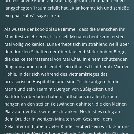
professionelle Kameraausrüstung gekauft, und damit einen
langgehegten Traum erfüllt hat. „Klar komme ich und schieße
ein paar Fotos“, sage ich zu.
Als wüsste der koboldblaue Himmel, dass die Menschen ihr
Mondfest zelebrieren, ist er seit Monaten heute zum ersten
Mal völlig wolkenlos. Luna erhebt sich im strahlend weiß über
den dunklen Schatten der über tausend Meter hohen Berge,
die das Reisterrassental von Mai Chau in einem schützenden
Ring umrahmen und sendet sein diffuses Licht herab. Vor der
Höhle, in der sich während des Vietnamkrieges das
provisorische Hospital befand, sind Tische aufgereiht die
Manh und sein Team mit Bergen von Süßigkeiten und
Softdrinks überladen haben. Luftballons in allen Farben
hängen an den steilen Felswänden dahinter, die den kleinen
Platz auf der Rückseite beschränken. Noch ist es ruhig an
dem Ort, der in wenigen Minuten vom Geschrei, dem
Gelächter und Jubeln vieler Kinder erobert sein wird. „Für uns
war das Mondfest für lange Zeit die Gelegenheit sich für eine