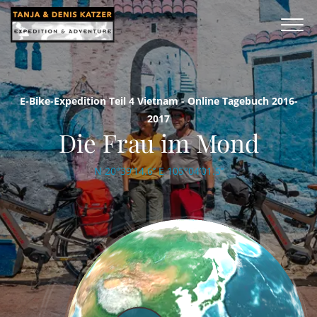
E-Bike-Expedition Teil 4 Vietnam - Online Tagebuch 2016-
2017
Die Frau im Mond
N 20°39’14.6’’ E 105°04’01.5’’