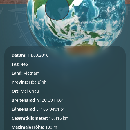
Datum:
14.09.2016
Tag: 446
Land:
Vietnam
Provinz:
Hòa Bình
Ort:
Mai Chau
Breitengrad N:
20°39’14.6’’
Längengrad E:
105°04’01.5’’
Gesamtkilometer:
18.416 km
Maximale Höhe:
180 m