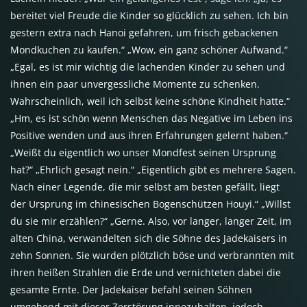
bereitet viel Freude die Kinder so glücklich zu sehen. Ich bin
gestern extra nach Hanoi gefahren, um frisch gebackenen
Mondkuchen zu kaufen.“ „Wow, ein ganz schöner Aufwand.“
„Egal, es ist mir wichtig die lachenden Kinder zu sehen und
ihnen ein paar unvergessliche Momente zu schenken.
Wahrscheinlich, weil ich selbst keine schöne Kindheit hatte.“
„Hm, es ist schön wenn Menschen das Negative im Leben ins
Positive wenden und aus ihren Erfahrungen gelernt haben.“
„Weißt du eigentlich wo unser Mondfest seinen Ursprung
hat?“ „Ehrlich gesagt nein.“ „Eigentlich gibt es mehrere Sagen.
Nach einer Legende, die mir selbst am besten gefällt, liegt
der Ursprung im chinesischen Bogenschützen Houyi.“ „Willst
du sie mir erzählen?“ „Gerne. Also, vor langer, langer Zeit, im
alten China, verwandelten sich die Söhne des Jadekaisers in
zehn Sonnen. Sie wurden plötzlich böse und verbrannten mit
ihren heißen Strahlen die Erde und vernichteten dabei die
gesamte Ernte. Der Jadekaiser befahl seinen Söhnen
umgehend mit dieser Zerstörung innezuhalten, jedoch