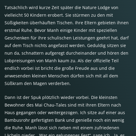
Tatsächlich wird kurze Zeit später die Nature Lodge von
vielleicht 50 Kindern erobert. Sie stürmen zu den mit
Süßigkeiten überhäuften Tischen. Ihre Eltern gebieten ihnen
erstmal Ruhe. Bevor Manh einige Kinder mit speziellen
Geschenken für ihre schulischen Leistungen geehrt hat, darf
auf dem Tisch nichts angefasst werden. Geduldig sitzen sie
nun da, schnattern aufgeregt durcheinander und hören den
Lobpreisungen von Manh kaum zu. Als der offizielle Teil
endlich vorbei ist bricht die große Freude aus und die
anwesenden kleinen Menschen dürfen sich mit all dem
Süßkram den Magen verderben.
Dann ist der Spuk plötzlich wieder vorbei. Die kleinsten
Bewohner des Mai Chau-Tales sind mit ihren Eltern nach
Haus gegangen oder weitergezogen. Ich sitze auf einer aus
Bambusrohr gefertigten Bank und genieße noch ein wenig
die Ruhe. Manh lässt sich neben mit einem zufriedenen
Lächeln nieder. „War ein gelungenes Fest“, sage ich. „Ja, es