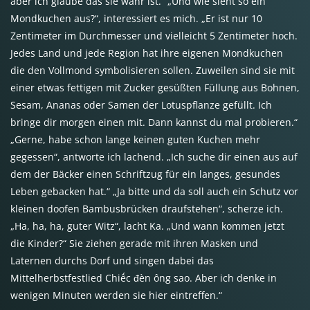
aber ich glaube das sie wahr ist.“ „Und wie sieht so ein
Mondkuchen aus?“, interessiert es mich. „Er ist nur 10
Zentimeter im Durchmesser und vielleicht 5 Zentimeter hoch.
Jedes Land und jede Region hat ihre eigenen Mondkuchen
die den Vollmond symbolisieren sollen. Zuweilen sind sie mit
einer etwas fettigen mit Zucker gesüßten Füllung aus Bohnen,
Sesam, Ananas oder Samen der Lotuspflanze gefüllt. Ich
bringe dir morgen einen mit. Dann kannst du mal probieren.“
„Gerne, habe schon lange keinen guten Kuchen mehr
gegessen“, antworte ich lachend. „Ich suche dir einen aus auf
dem der Bäcker einen Schriftzug für ein langes, gesundes
Leben gebacken hat.“ „Ja bitte und da soll auch ein Schutz vor
kleinen doofen Bambusbrücken draufstehen“, scherze ich.
„Ha, ha, ha, guter Witz“, lacht Ka. „Und wann kommen jetzt
die Kinder?“ Sie ziehen gerade mit ihren Masken und
Laternen durchs Dorf und singen dabei das
Mittelherbstfestlied Chiếc đèn ông sao. Aber ich denke in
wenigen Minuten werden sie hier eintreffen.“