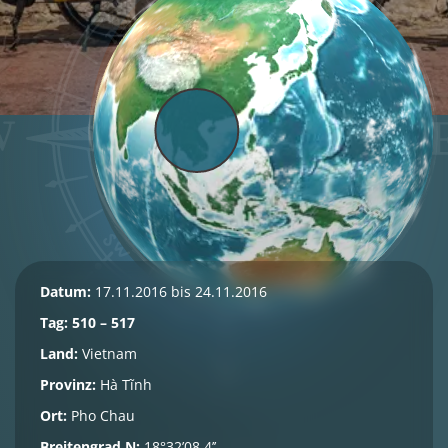
Datum:
17.11.2016 bis 24.11.2016
Tag: 510 – 517
Land:
Vietnam
Provinz:
Hà Tĩnh
Ort:
Pho Chau
Breitengrad N:
18°32’08.4’’