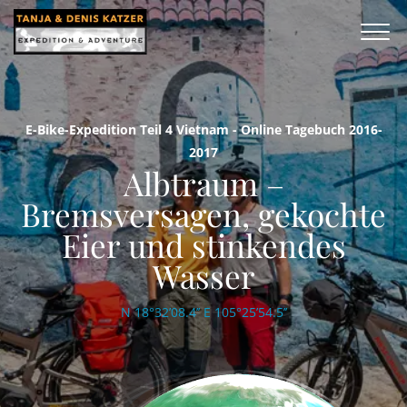
E-Bike-Expedition Teil 4 Vietnam - Online Tagebuch 2016-
2017
Albtraum –
Bremsversagen, gekochte
Eier und stinkendes
Wasser
N 18°32’08.4’’ E 105°25’54.5’’