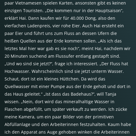
paar Vietnamesen spielen Karten, ansonsten gibt es keinen
einzigen Touristen. „Die kommen nur in der Hauptsaison“,
erklärt Hai. Dann kaufen wir für 40.000 Dong, also den
vierfachen Ladenpreis, vier rohe Eier. Auch Hai ersteht ein
paar Eier und führt uns zum Fluss an dessen Ufern die
heißen Quellen aus der Erde kommen sollen. „Als ich das
letztes Mal hier war gab es sie noch“, meint Hai, nachdem wir
20 Minuten suchend am Flussufer entlang gestapft sind.
„Und wo sind sie jetzt?“, frage ich interessiert. „Der Fluss hat
Hochwasser. Wahrscheinlich sind sie jetzt unterm Wasser.
Schaut, dort ist ein kleines Hüttchen. Da wird das
Quellwasser mit einer Pumpe aus der Erde geholt und dort in
das Haus geleitet.“ „Ist dass das Badehaus?“, will Tanja
wissen. „Nein, dort wird das mineralhaltige Wasser in
Flaschen abgefüllt, um später verkauft zu werden. Ich zücke
meine Kamera, um ein paar Bilder von der primitiven
Abfüllanlage und den Arbeiterinnen festzuhalten. Kaum habe
ich den Apparat ans Auge gehoben winken die Arbeiterinnen