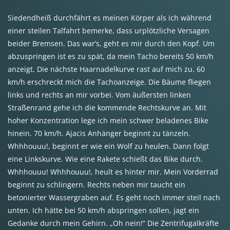
Siedendheiß durchfährt es meinen Körper als ich während
einer steilen Talfahrt bemerke, dass urplötzliche Versagen
beider Bremsen. Das war’s, geht es mir durch den Kopf. Um
abzuspringen ist es zu spät, da mein Tacho bereits 50 km/h
anzeigt. Die nächste Haarnadelkurve rast auf mich zu. 60
km/h erschreckt mich die Tachoanzeige. Die Bäume fliegen
links und rechts an mir vorbei. Vom äußersten linken
Straßenrand gehe ich die kommende Rechtskurve an. Mit
hoher Konzentration lege ich mein schwer beladenes Bike
hinein. 70 km/h. Ajacis Anhänger beginnt zu tänzeln.
Whhhouuu!, beginnt er wie ein Wolf zu heulen. Dann folgt
eine Linkskurve. Wie eine Rakete schießt das Bike durch.
Whhhouuu! Whhhouuu!, heult es hinter mir. Mein Vorderrad
beginnt zu schlingern. Rechts neben mir taucht ein
betonierter Wassergraben auf. Es geht noch immer steil nach
unten. Ich hätte bei 50 km/h abspringen sollen, jagt ein
Gedanke durch mein Gehirn. „Oh nein!“ Die Zentrifugalkräfte