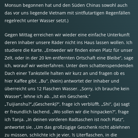
Monsun begonnen hat und den Süden Chinas sowohl auch
das vor uns liegende Vietnam mit sintflutartigen Regenfällen
regelrecht unter Wasser setzt.)
Gegen Mittag erreichen wir wieder eine einfache Unterkunft
deren Inhaber unsere Räder nicht ins Haus lassen wollen. Ich
studiere die Karte. „Entweder wir finden einen Platz für unser
Zelt, oder in der 20 km entfernten Ortschaft eine Bleibe“, sage
ich, worauf wir weiterfahren. Unter dem schattenspendenden
Dach einer Tankstelle halten wir kurz an und fragen ob es
hier Kaffee gibt. „Bu“, (Nein) antwortet der Inhaber und
überreicht uns 12 Flaschen Wasser. „Sorry, ich brauche kein
Wasser“, lehne ich ab. „Ist ein Geschenk.“
„Tuijianshu?“„(Geschenk)?“, frage ich verblüfft. „Shi“, (Ja) sagt
er freundlich lachend. „Wo sollen wir die hinpacken?“, frage
ich Tanja. „In deinen vorderen Radtaschen ist noch Platz“,
antwortet sie. „Um das großzügige Geschenk nicht ablehnen
zu müssen, schlichte ich je vier, ½ Literflaschen, in die