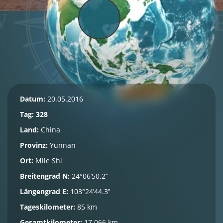
Datum:
20.05.2016
Tag: 328
Land:
China
Provinz:
Yunnan
Ort:
Mile Shi
Breitengrad N:
24°06’50.2’’
Längengrad E:
103°24’44.3’’
Tageskilometer:
85 km
Gesamtkilometer:
17.066 km