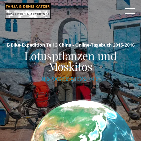
E-Bike-Expedition Teil 3 China - Online-Tagebuch 2015-2016
Lotuspflanzen und
Moskitos
N 24°06’50.2’’ E 103°24’44.3’’