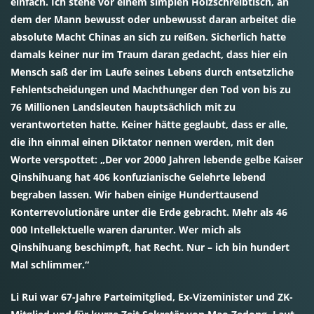
einfach. Ich stehe vor einem simplen Holzschreibtisch, an
dem der Mann bewusst oder unbewusst daran arbeitet die
absolute Macht Chinas an sich zu reißen. Sicherlich hatte
damals keiner nur im Traum daran gedacht, dass hier ein
Mensch saß der im Laufe seines Lebens durch entsetzliche
Fehlentscheidungen und Machthunger den Tod von bis zu
76 Millionen Landsleuten hauptsächlich mit zu
verantworteten hatte. Keiner hätte geglaubt, dass er alle,
die ihn einmal einen Diktator nennen werden, mit den
Worte verspottet: „Der vor 2000 Jahren lebende gelbe Kaiser
Qinshihuang hat 406 konfuzianische Gelehrte lebend
begraben lassen. Wir haben einige Hunderttausend
Konterrevolutionäre unter die Erde gebracht. Mehr als 46
000 Intellektuelle waren darunter. Wer mich als
Qinshihuang beschimpft, hat Recht. Nur – ich bin hundert
Mal schlimmer.“
Li Rui war 67-Jahre Parteimitglied, Ex-Vizeminister und ZK-