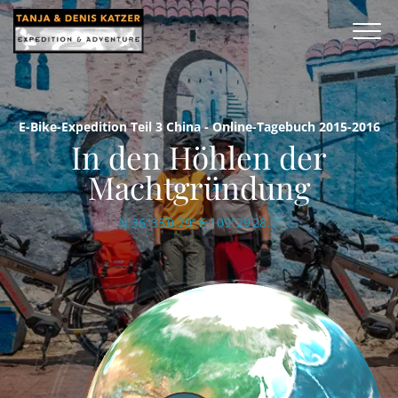
E-Bike-Expedition Teil 3 China - Online-Tagebuch 2015-2016
In den Höhlen der
Machtgründung
N 36°35’0.79’’ E 109°29’28.0’’