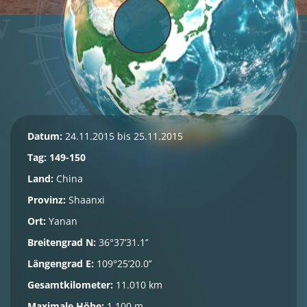
Datum:
24.11.2015 bis 25.11.2015
Tag: 149-150
Land:
China
Provinz:
Shaanxi
Ort:
Yanan
Breitengrad N:
36°37’31.1’’
Längengrad E:
109°25’20.0’’
Gesamtkilometer:
11.010 km
Maximale Höhe:
1.100 m