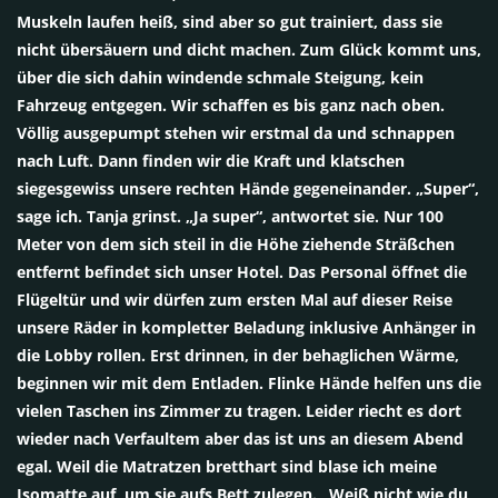
Muskeln laufen heiß, sind aber so gut trainiert, dass sie
nicht übersäuern und dicht machen. Zum Glück kommt uns,
über die sich dahin windende schmale Steigung, kein
Fahrzeug entgegen. Wir schaffen es bis ganz nach oben.
Völlig ausgepumpt stehen wir erstmal da und schnappen
nach Luft. Dann finden wir die Kraft und klatschen
siegesgewiss unsere rechten Hände gegeneinander. „Super“,
sage ich. Tanja grinst. „Ja super“, antwortet sie. Nur 100
Meter von dem sich steil in die Höhe ziehende Sträßchen
entfernt befindet sich unser Hotel. Das Personal öffnet die
Flügeltür und wir dürfen zum ersten Mal auf dieser Reise
unsere Räder in kompletter Beladung inklusive Anhänger in
die Lobby rollen. Erst drinnen, in der behaglichen Wärme,
beginnen wir mit dem Entladen. Flinke Hände helfen uns die
vielen Taschen ins Zimmer zu tragen. Leider riecht es dort
wieder nach Verfaultem aber das ist uns an diesem Abend
egal. Weil die Matratzen bretthart sind blase ich meine
Isomatte auf, um sie aufs Bett zulegen. „Weiß nicht wie du