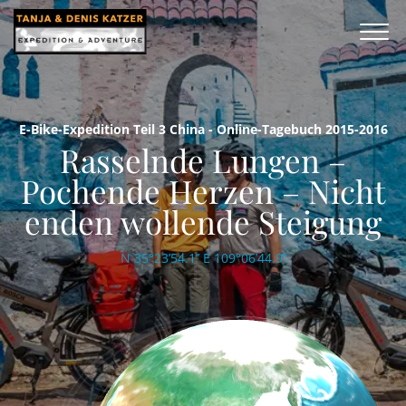
E-Bike-Expedition Teil 3 China - Online-Tagebuch 2015-2016
Rasselnde Lungen –
Pochende Herzen – Nicht
enden wollende Steigung
N 35°23’54.1’’ E 109°06’44.9’’