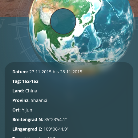
Datum:
27.11.2015 bis 28.11.2015
Tag: 152-153
Land:
China
Provinz:
Shaanxi
Ort:
Yijun
Breitengrad N:
35°23’54.1’’
Längengrad E:
109°06’44.9’’