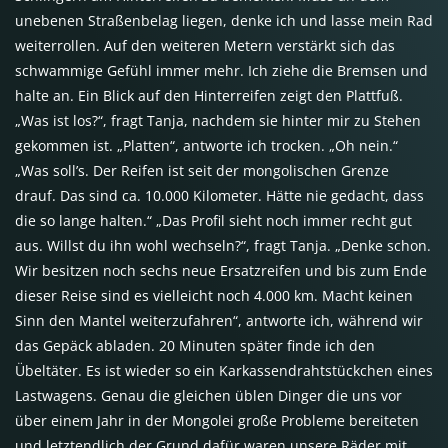
unebenen Straßenbelag liegen, denke ich und lasse mein Rad
weiterrollen. Auf den weiteren Metern verstärkt sich das
schwammige Gefühl immer mehr. Ich ziehe die Bremsen und
halte an. Ein Blick auf den Hinterreifen zeigt den Plattfuß.
„Was ist los?“, fragt Tanja, nachdem sie hinter mir zu Stehen
gekommen ist. „Platten“, antworte ich trocken. „Oh nein.“
„Was soll’s. Der Reifen ist seit der mongolischen Grenze
drauf. Das sind ca. 10.000 Kilometer. Hätte nie gedacht, dass
die so lange halten.“ „Das Profil sieht noch immer recht gut
aus. Willst du ihn wohl wechseln?“, fragt Tanja. „Denke schon.
Wir besitzen noch sechs neue Ersatzreifen und bis zum Ende
dieser Reise sind es vielleicht noch 4.000 km. Macht keinen
Sinn den Mantel weiterzufahren“, antworte ich, während wir
das Gepäck abladen. 20 Minuten später finde ich den
Übeltäter. Es ist wieder so ein Karkassendrahtstückchen eines
Lastwagens. Genau die gleichen üblen Dinger die uns vor
über einem Jahr in der Mongolei große Probleme bereiteten
und letztendlich der Grund dafür waren unsere Räder mit