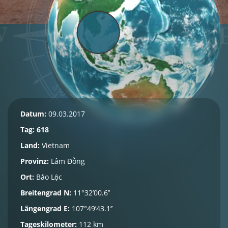
Datum:
09.03.2017
Tag: 618
Land:
Vietnam
Provinz:
Lâm Đồng
Ort:
Bảo Lộc
Breitengrad N:
11°32’00.6’’
Längengrad E:
107°49’43.1’’
Tageskilometer:
112 km