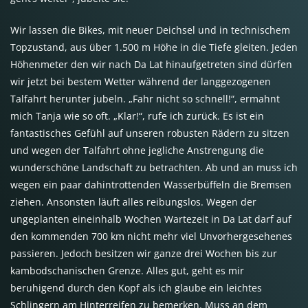
Wir lassen die Bikes, mit neuer Deichsel und in technischem
Topzustand, aus über 1.500 m Höhe in die Tiefe gleiten. Jeden
Höhenmeter den wir nach Da Lat hinaufgetreten sind dürfen
wir jetzt bei bestem Wetter während der langgezogenen
Talfahrt herunter jubeln. „Fahr nicht so schnell!“, ermahnt
mich Tanja wie so oft. „Klar!“, rufe ich zurück. Es ist ein
fantastisches Gefühl auf unseren robusten Rädern zu sitzen
und wegen der Talfahrt ohne jegliche Anstrengung die
wunderschöne Landschaft zu betrachten. Ab und an muss ich
wegen ein paar dahintrottenden Wasserbüffeln die Bremsen
ziehen. Ansonsten läuft alles reibungslos. Wegen der
ungeplanten eineinhalb Wochen Wartezeit in Da Lat darf auf
den kommenden 700 km nicht mehr viel Unvorhergesehenes
passieren. Jedoch besitzen wir ganze drei Wochen bis zur
kambodschanischen Grenze. Alles gut, geht es mir
beruhigend durch den Kopf als ich glaube ein leichtes
Schlingern am Hinterreifen zu bemerken. Muss an dem