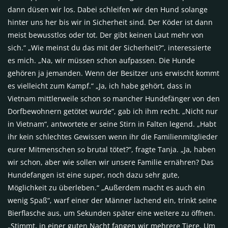
dann düsen wir los. Dabei schleifen wir den Hund solange
hinter uns her bis wir in Sicherheit sind. Der Köder ist dann
meist bewusstlos oder tot. Der gibt keinen Laut mehr von
sich.“ „Wie meinst du das mit der Sicherheit?“, interessierte
es mich. „Na, wir müssen schon aufpassen. Die Hunde
gehören ja jemanden. Wenn der Besitzer uns erwischt kommt
es vielleicht zum Kampf.“ „Ja, ich habe gehört, dass in
Vietnam mittlerweile schon so mancher Hundefänger von den
Dorfbewohnern getötet wurde“, gab ich ihm recht. „Nicht nur
in Vietnam“, antwortete er seine Stirn in Falten legend. „Habt
ihr kein schlechtes Gewissen wenn ihr die Familienmitglieder
eurer Mitmenschen so brutal tötet?“, fragte Tanja. „Ja, haben
wir schon, aber wie sollen wir unsere Familie ernähren? Das
Hundefangen ist eine super, noch dazu sehr gute,
Möglichkeit zu überleben.“ „Außerdem macht es auch ein
wenig Spaß“, warf einer der Männer lachend ein, trinkt seine
Bierflasche aus, um Sekunden später eine weitere zu öffnen.
„Stimmt, in einer guten Nacht fangen wir mehrere Tiere. Um