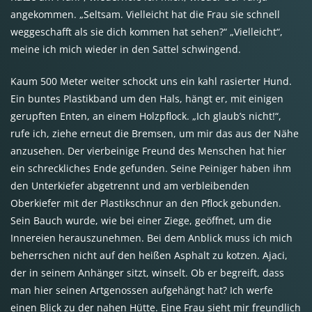
angekommen. „Seltsam. Vielleicht hat die Frau sie schnell
weggeschafft als sie dich kommen hat sehen?“ „Vielleicht“,
meine ich mich wieder in den Sattel schwingend.
Kaum 500 Meter weiter schockt uns ein kahl rasierter Hund.
Ein buntes Plastikband um den Hals, hängt er, mit einigen
gerupften Enten, an einem Holzpflock. „Ich glaub’s nicht!“,
rufe ich, ziehe erneut die Bremsen, um mir das aus der Nähe
anzusehen. Der vierbeinige Freund des Menschen hat hier
ein schreckliches Ende gefunden. Seine Peiniger haben ihm
den Unterkiefer abgetrennt und am verbleibenden
Oberkiefer mit der Plastikschnur an den Pflock gebunden.
Sein Bauch wurde, wie bei einer Ziege, geöffnet, um die
Innereien herauszunehmen. Bei dem Anblick muss ich mich
beherrschen nicht auf den heißen Asphalt zu kotzen. Ajaci,
der in seinem Anhänger sitzt, winselt. Ob er begreift, dass
man hier seinen Artgenossen aufgehängt hat? Ich werfe
einen Blick zu der nahen Hütte. Eine Frau sieht mir freundlich