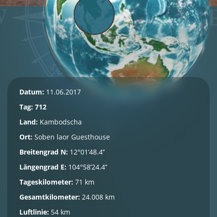
Datum:
11.06.2017
Tag: 712
Land:
Kambodscha
Ort:
Soben laor Guesthouse
Breitengrad N:
12°01’48.4’’
Längengrad E:
104°58’24.4’’
Tageskilometer:
71 km
Gesamtkilometer:
24.008 km
Luftlinie:
54 km