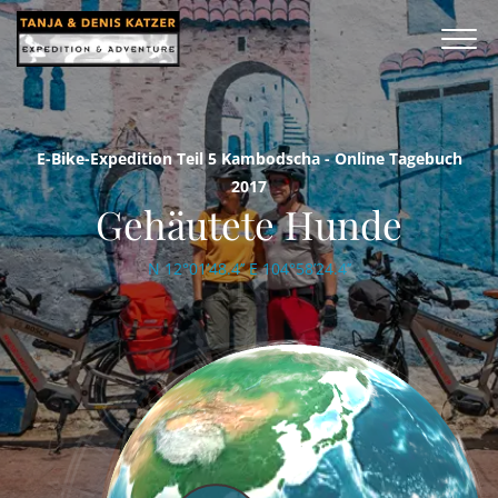
E-Bike-Expedition Teil 5 Kambodscha - Online Tagebuch
2017
Gehäutete Hunde
N 12°01’48.4’’ E 104°58’24.4’’