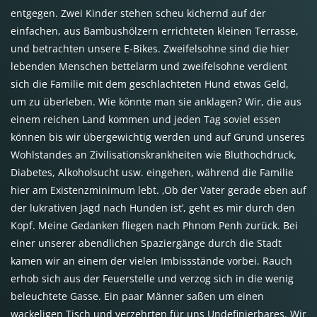
entgegen. Zwei Kinder stehen scheu kichernd auf der
einfachen, aus Bambushölzern errichteten kleinen Terrasse,
und betrachten unsere E-Bikes. Zweifelsohne sind die hier
lebenden Menschen bettelarm und zweifelsohne verdient
sich die Familie mit dem geschlachteten Hund etwas Geld,
um zu überleben. Wie könnte man sie anklagen? Wir, die aus
einem reichen Land kommen und jeden Tag soviel essen
können bis wir übergewichtig werden und auf Grund unseres
Wohlstandes an Zivilisationskrankheiten wie Bluthochdruck,
Diabetes, Alkoholsucht usw. eingehen, während die Familie
hier am Existenzminimum lebt. ‚Ob der Vater gerade eben auf
der lukrativen Jagd nach Hunden ist’, geht es mir durch den
Kopf. Meine Gedanken fliegen nach Phnom Penh zurück. Bei
einer unserer abendlichen Spaziergänge durch die Stadt
kamen wir an einem der vielen Imbissstände vorbei. Rauch
erhob sich aus der Feuerstelle und verzog sich in die wenig
beleuchtete Gasse. Ein paar Männer saßen um einen
wackeligen Tisch und verzehrten für uns Undefinierbares. Wir