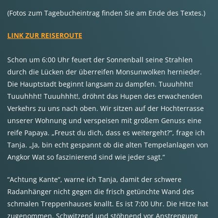
(Fotos zum Tagebucheintrag finden Sie am Ende des Textes.)
LINK ZUR REISEROUTE
Schon um 6:00 Uhr feuert der Sonnenball seine Strahlen
durch die Lücken der überreifen Monsunwolken hernieder.
Die Hauptstadt beginnt langsam zu dampfen. Tuuuhhht!
Tuuuhhht! Tuuuhhht!, dröhnt das Hupen des erwachenden
Verkehrs zu uns nach oben. Wir sitzen auf der Hochterrasse
unserer Wohnung und verspeisen mit großem Genuss eine
reife Papaya. „Freust du dich, dass es weitergeht?“, frage ich
Tanja. „Ja, bin echt gespannt ob die alten Tempelanlagen von
Angkor Wat so faszinierend sind wie jeder sagt.“
“Achtung Kante“, warne ich Tanja, damit der schwere
Radanhänger nicht gegen die frisch getünchte Wand des
schmalen Treppenhauses knallt. Es ist 7:00 Uhr. Die Hitze hat
zugenommen. Schwitzend und stöhnend vor Anstrengung