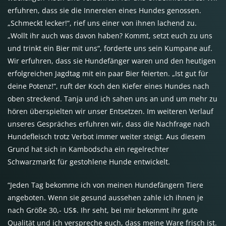
erfuhren, dass sie die Innereien eines Hundes genossen.
„Schmeckt lecker!“, rief uns einer von ihnen lachend zu.
„Wollt ihr auch was davon haben? Kommt, setzt euch zu uns
und trinkt ein Bier mit uns“, forderte uns sein Kumpane auf.
Wir erfuhren, dass sie Hundefänger waren und den heutigen
erfolgreichen Jagdtag mit ein paar Bier feierten. „Ist gut für
deine Potenz!“, ruft der Koch den Kiefer eines Hundes nach
oben streckend. Tanja und ich sahen uns an und um mehr zu
hören überspielten wir unser Entsetzen. Im weiteren Verlauf
unseres Gespräches erfuhren wir, dass die Nachfrage nach
Hundefleisch trotz Verbot immer weiter steigt. Aus diesem
Grund hat sich in Kambodscha ein regelrechter
Schwarzmarkt für gestohlene Hunde entwickelt.
“Jeden Tag bekomme ich von meinen Hundefängern Tiere
angeboten. Wenn sie gesund aussehen zahle ich ihnen je
nach Größe 30,- US$. Ihr seht, bei mir bekommt ihr gute
Qualität und ich verspreche euch, dass meine Ware frisch ist.