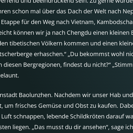
rfend und beeindruckend sein. Zu gerne würde i
ahren schon mal über das Dach der Welt nach Nepa
ser Etappe für den Weg nach Vietnam, Kambodscha
lleicht können wir ja nach Chengdu einen kleine
en tibetischen Völkern kommen und einen kleinen
scherberge erhaschen.“ „Du bekommst wohl nicht
n diesen Bergregionen, findest du nicht?“ „Stimm
elaunt.
leinstadt Baolunzhen. Nachdem wir unser Hab un
, um frisches Gemüse und Obst zu kaufen. Dabei
ch Luft schnappen, lebende Schildkröten darauf 
en liegen. „Das musst du dir ansehen“, sage ich