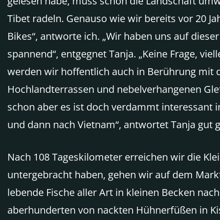
gelesen habe, muss schon die Landschaft umwe
Tibet radeln. Genauso wie wir bereits vor 20 J
Bikes“, antworte ich. „Wir haben uns auf die
spannend“, entgegnet Tanja. „Keine Frage, vie
werden wir hoffentlich auch in Berührung mit d
Hochlandterrassen und nebelverhangenen Glet
schon aber es ist doch verdammt interessant i
und dann nach Vietnam“, antwortet Tanja gut g
Nach 108 Tageskilometer erreichen wir die K
untergebracht haben, gehen wir auf dem Markt
lebende Fische aller Art in kleinen Becken na
aberhunderten von nackten Hühnerfüßen in Kist