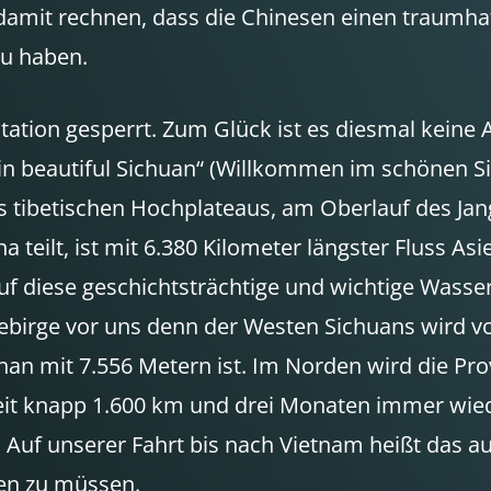
damit rechnen, dass die Chinesen einen traumh
zu haben.
tstation gesperrt. Zum Glück ist es diesmal keine
in beautiful Sichuan“ (Willkommen im schönen S
es tibetischen Hochplateaus, am Oberlauf des Jan
a teilt, ist mit 6.380 Kilometer längster Fluss 
rauf diese geschichtsträchtige und wichtige Wass
 Gebirge vor uns denn der Westen Sichuans wird
an mit 7.556 Metern ist. Im Norden wird die Pro
seit knapp 1.600 km und drei Monaten immer wi
Auf unserer Fahrt bis nach Vietnam heißt das auf
en zu müssen.