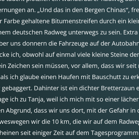
ernungen an. „Und das in den Bergen Chinas“, fr
r Farbe gehaltene Bitumenstreifen durch ein klei
nem deutschen Radweg unterwegs zu sein. Extra 
Über uns donnern die Fahrzeuge auf der Autobahn
hlocke ich, obwohl auf einmal viele kleine Steine
ein Zeichen sein müssen, vor allem, dass wir sei
ch, als ich glaube einen Haufen mit Bauschutt zu 
ebaggert. Dahinter ist ein dichter Bretterzaun 
ge ich zu Tanja, weil ich mich mit so einer läch
n Abgrund, dass wir uns dort, mit der Gefahr in 
 weswegen wir die 10 km, die wir auf dem Radweg
einen seit einiger Zeit auf dem Tagesprogramm 