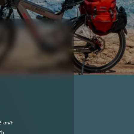
2 km/h
/h