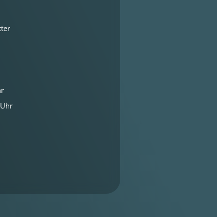
ter
hr
 Uhr