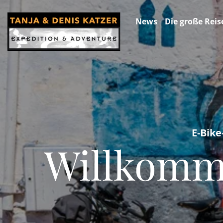
News
Die große Reis
E-Bike
Willkomm