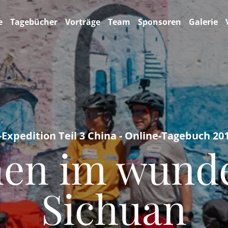
e
Tagebücher
Vorträge
Team
Sponsoren
Galerie
-Expedition Teil 3 China - Online-Tagebuch 20
en im wund
Sichuan