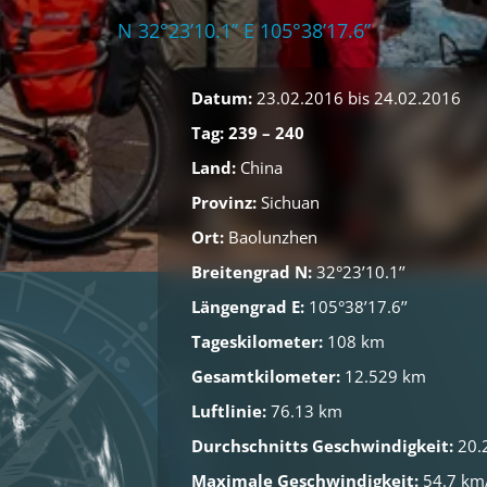
N 32°23’10.1’’ E 105°38’17.6’’
Datum:
23.02.2016 bis 24.02.2016
Tag: 239 – 240
Land:
China
Provinz:
Sichuan
Ort:
Baolunzhen
Breitengrad N:
32°23’10.1’’
Längengrad E:
105°38’17.6’’
Tageskilometer:
108 km
Gesamtkilometer:
12.529 km
Luftlinie:
76.13 km
Durchschnitts Geschwindigkeit:
20.
Maximale Geschwindigkeit:
54.7 km