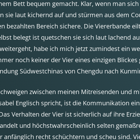
nem Bett bequem gemacht. Klar, wenn man sich ge
sie laut kichernd auf und stürmen aus dem Coup
n bezahlten Bereich sichere. Die Viererbande eil
elbst belegt ist quetschen sie sich laut lachend 
eitergeht, habe ich mich jetzt zumindest ein we
mer noch keiner der Vier eines einzigen Blickes 
bindung Südwestchinas von Chengdu nach Kunmin
 Schweigen zwischen meinen Mitreisenden und mir
abel Englisch spricht, ist die Kommunikation ein
s Verhalten der Vier ist sicherlich auf ihre Erz
behandelt und höchstwahrscheinlich selten gemaßr
r anfänglich recht schüchtern und scheu sind. Vi