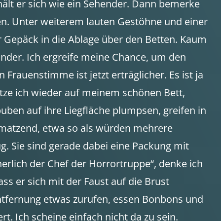
erhält er sich wie ein Sehender. Dann bemerke
ihen. Unter weiterem lauten Gestöhne und einer
hr Gepäck in die Ablage über den Betten. Kaum
länder. Ich ergreife meine Chance, um den
rauenstimme ist jetzt erträglicher. Es ist ja
sitze ich wieder auf meinem schönen Bett,
ben auf ihre Liegfläche plumpsen, greifen in
chmatzend, etwa so als würden mehrere
. Sie sind gerade dabei eine Packung mit
cherlich der Chef der Horrortruppe“, denke ich
ass er sich mit der Faust auf die Brust
 Entfernung etwas zurufen, essen Bonbons und
t. Ich scheine einfach nicht da zu sein.