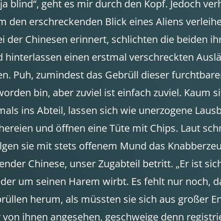
st ja blind“, geht es mir durch den Kopf. Jedoch v
 ihm den erschreckenden Blick eines Aliens verle
i der Chinesen erinnert, schlichten die beiden i
nd hinterlassen einen erstmal verschreckten Aus
. Puh, zumindest das Gebrüll dieser furchtbaren F
worden bin, aber zuviel ist einfach zuviel. Kaum 
s ins Abteil, lassen sich wie unerzogene Lausbu
hereien und öffnen eine Tüte mit Chips. Laut s
lgen sie mit stets offenem Mund das Knabberzeug
ender Chinese, unser Zugabteil betritt. „Er ist si
rt der um seinen Harem wirbt. Es fehlt nur noch, d
brüllen herum, als müssten sie sich aus großer
 von ihnen angesehen, geschweige denn registrier