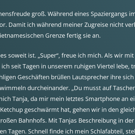
ensfreude groß. Während eines Spaziergangs im Pa
r. Damit ich während meiner Zugreise nicht verl
vietnamesischen Grenze fertig sie an.
s es soweit ist. „Super“, freue ich mich. Als w
ich seit Tagen in unserem ruhigen Viertel lebe, 
ligen Geschäften brüllen Lautsprecher ihre sic
wimmeln durcheinander. „Du musst auf Taschend
ich Tanja, da mir mein letztes Smartphone an ein
mit Ketchup geschwärmt hat, gehen wir in den gle
großen Bahnhofs. Mit Tanjas Beschreibung in der 
en Tagen. Schnell finde ich mein Schlafabteil, st