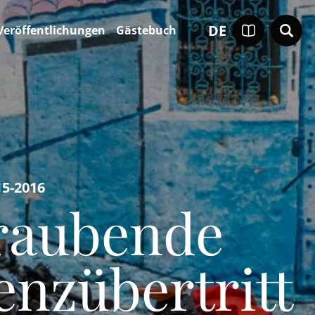
DE
Veröffentlichungen
Gästebuch
15-2016
raubende
enzübertritt