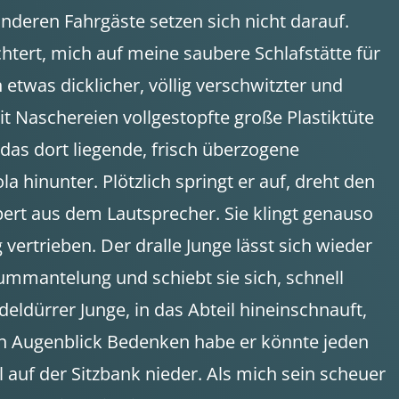
anderen Fahrgäste setzen sich nicht darauf.
chtert, mich auf meine saubere Schlafstätte für
twas dicklicher, völlig verschwitzter und
t Naschereien vollgestopfte große Plastiktüte
 das dort liegende, frisch überzogene
a hinunter. Plötzlich springt er auf, dreht den
ppert aus dem Lautsprecher. Sie klingt genauso
ertrieben. Der dralle Junge lässt sich wieder
ummantelung und schiebt sie sich, schnell
ldürrer Junge, in das Abteil hineinschnauft,
ten Augenblick Bedenken habe er könnte jeden
uf der Sitzbank nieder. Als mich sein scheuer