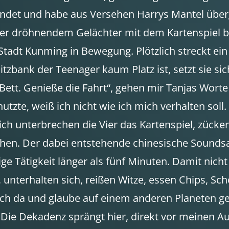
elandet und habe aus Versehen Harrys Mantel über
nter dröhnendem Gelächter mit dem Kartenspiel b
 Stadt Kunming in Bewegung. Plötzlich streckt ei
itzbank der Teenager kaum Platz ist, setzt sie si
 Bett. Genieße die Fahrt“, gehen mir Tanjas Wort
utzte, weiß ich nicht wie ich mich verhalten soll
ch unterbrechen die Vier das Kartenspiel, zücke
hen. Der dabei entstehende chinesische Soundsala
ge Tätigkeit länger als fünf Minuten. Damit nich
n, unterhalten sich, reißen Witze, essen Chips, 
e ich da und glaube auf einem anderen Planeten g
Die Dekadenz sprängt hier, direkt vor meinen Au