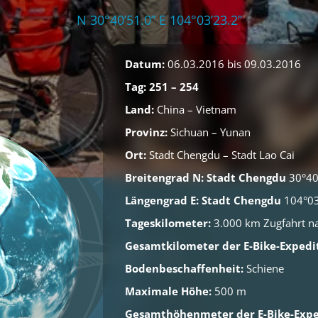
N 30°40’51.0’’ E 104°03’23.2’’
Datum:
06.03.2016 bis 09.03.2016
Tag: 251 – 254
Land:
China – Vietnam
Provinz:
Sichuan – Yunan
Ort:
Stadt Chengdu – Stadt Lao Cai
Breitengrad N: Stadt Chengdu
30°40’
Längengrad E: Stadt Chengdu
104°03’
Tageskilometer:
3.000 km Zugfahrt n
Gesamtkilometer der E-Bike-Expedit
Bodenbeschaffenheit:
Schiene
Maximale Höhe:
500 m
Gesamthöhenmeter der E-Bike-Expe