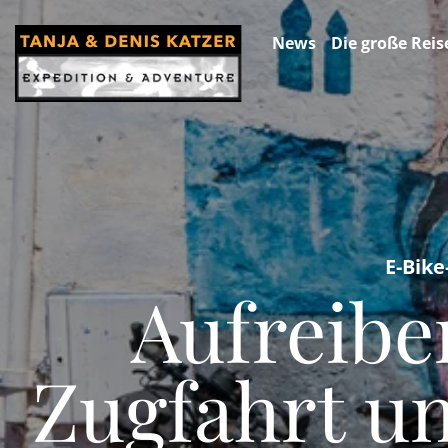
News
Die große Reis
E-Bike
Aufreib
Zugfahrt un