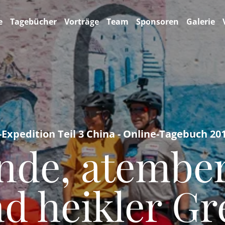
e
Tagebücher
Vorträge
Team
Sponsoren
Galerie
-Expedition Teil 3 China - Online-Tagebuch 20
ende, atembe
d heikler Gr