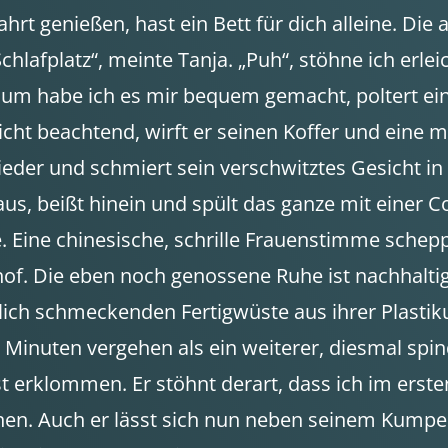
rt genießen, hast ein Bett für dich alleine. Die 
lafplatz“, meinte Tanja. „Puh“, stöhne ich erlei
 habe ich es mir bequem gemacht, poltert ein e
ht beachtend, wirft er seinen Koffer und eine mi
nieder und schmiert sein verschwitztes Gesicht in
s, beißt hinein und spült das ganze mit einer Col
le. Eine chinesische, schrille Frauenstimme sche
f. Die eben noch genossene Ruhe ist nachhaltig v
klich schmeckenden Fertigwüste aus ihrer Plastik
inuten vergehen als ein weiterer, diesmal spinde
est erklommen. Er stöhnt derart, dass ich im ers
 Auch er lässt sich nun neben seinem Kumpel a