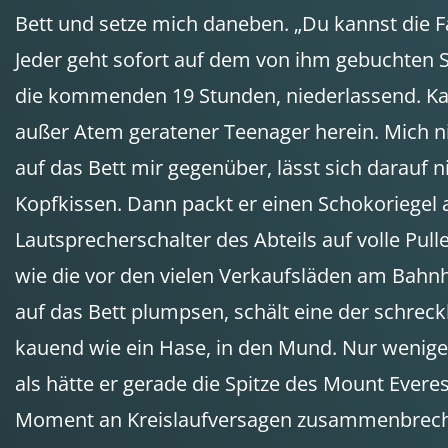
Bett und setze mich daneben. „Du kannst die Fah
Jeder geht sofort auf dem von ihm gebuchten Sch
die kommenden 19 Stunden, niederlassend. Kaum
außer Atem geratener Teenager herein. Mich nic
auf das Bett mir gegenüber, lässt sich darauf 
Kopfkissen. Dann packt er einen Schokoriegel au
Lautsprecherschalter des Abteils auf volle Pul
wie die vor den vielen Verkaufsläden am Bahnho
auf das Bett plumpsen, schält eine der schrec
kauend wie ein Hase, in den Mund. Nur wenige M
als hätte er gerade die Spitze des Mount Ever
Moment an Kreislaufversagen zusammenbrechen.