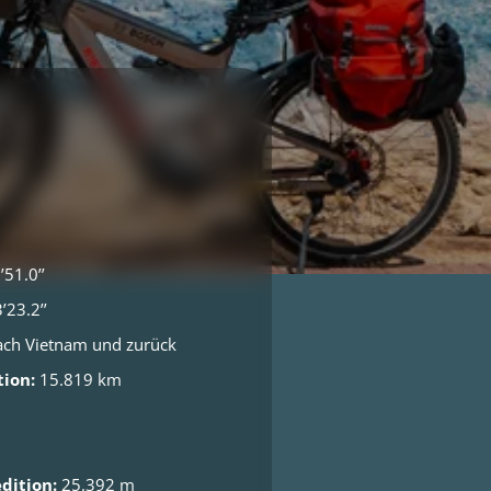
51.0’’
23.2’’
ach Vietnam und zurück
ion:
15.819 km
dition:
25.392 m