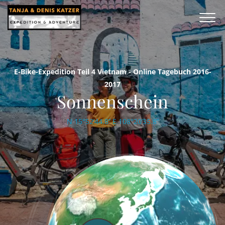
E-Bike-Expedition Teil 4 Vietnam - Online Tagebuch 2016-
2017
Sonnenschein
N 15°52’44.8’’ E 108°20’35.8’’