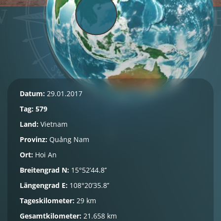
Datum:
29.01.2017
Tag: 579
Land:
Vietnam
Provinz:
Quảng Nam
Ort:
Hoi An
Breitengrad N:
15°52’44.8’’
Längengrad E:
108°20’35.8’’
Tageskilometer:
29 km
Gesamtkilometer:
21.658 km