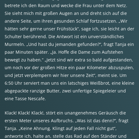
betrete ich den Raum und wecke die Frau unter dem Netz.
Sie sieht mich mit großen Augen an und dreht sich auf die
andere Seite, um ihren gesunden Schlaf fortzusetzen. „Wir
hätten sehr gerne unser Frühstück“, sage ich, sie leicht an der
Schulter berührend. Die Antwort ist ein unverständliches
Murmeln. „Und hast du jemanden gefunden?“, fragt Tanja ein
paar Minuten später. „Ja. Hoffe die Dame zum Aufstehen
bewegt zu haben.“ „Jetzt sind wir extra so bald aufgestanden,
um noch vor der großen Hitze ein paar Kilometer abzuspulen,
und jetzt verplempern wir hier unsere Zeit“, meint sie. Um
6:50 Uhr serviert man uns ein latschiges Weißbrot, eine kleine
abgepackte ranzige Butter, zwei unfertige Spiegeleier und
eine Tasse Nescafe.
Klack! Klack! Klack!, stört ein unangenehmes Geräusch die
ersten Meter unseres Aufbruchs. „Was ist das denn?“, fragt
Tanja. „Keine Ahnung. Klingt auf jeden Fall nicht gut“,
antworte ich, halte an, stelle das Rad auf den Ständer und