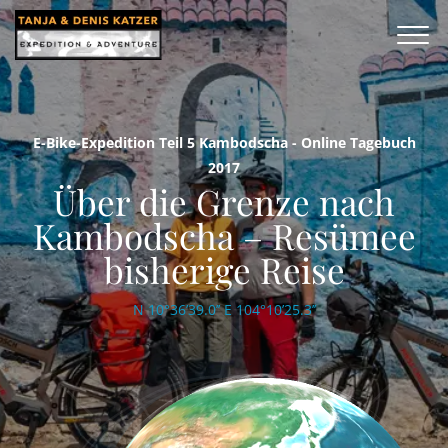
E-Bike-Expedition Teil 5 Kambodscha - Online Tagebuch
2017
Über die Grenze nach
Kambodscha – Resümee
bisherige Reise
N 10°36’39.0’’ E 104°10’25.3’’