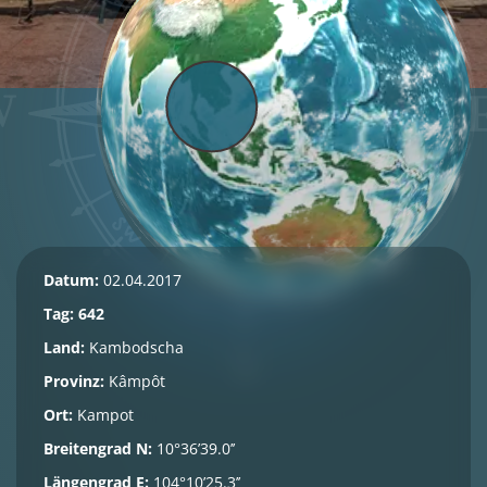
Datum:
02.04.2017
Tag: 642
Land:
Kambodscha
Provinz:
Kâmpôt
Ort:
Kampot
Breitengrad N:
10°36’39.0’’
Längengrad E:
104°10’25.3’’