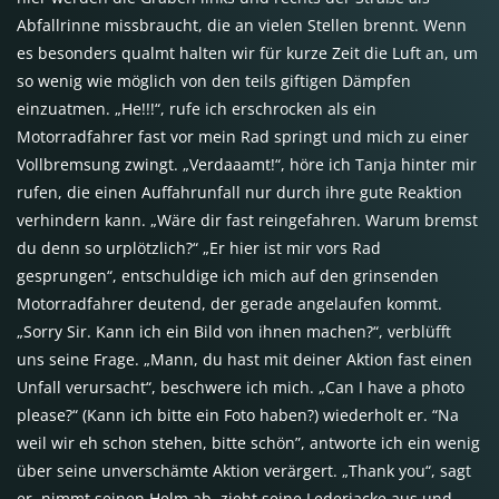
Abfallrinne missbraucht, die an vielen Stellen brennt. Wenn
es besonders qualmt halten wir für kurze Zeit die Luft an, um
so wenig wie möglich von den teils giftigen Dämpfen
einzuatmen. „He!!!“, rufe ich erschrocken als ein
Motorradfahrer fast vor mein Rad springt und mich zu einer
Vollbremsung zwingt. „Verdaaamt!“, höre ich Tanja hinter mir
rufen, die einen Auffahrunfall nur durch ihre gute Reaktion
verhindern kann. „Wäre dir fast reingefahren. Warum bremst
du denn so urplötzlich?“ „Er hier ist mir vors Rad
gesprungen“, entschuldige ich mich auf den grinsenden
Motorradfahrer deutend, der gerade angelaufen kommt.
„Sorry Sir. Kann ich ein Bild von ihnen machen?“, verblüfft
uns seine Frage. „Mann, du hast mit deiner Aktion fast einen
Unfall verursacht“, beschwere ich mich. „Can I have a photo
please?“ (Kann ich bitte ein Foto haben?) wiederholt er. “Na
weil wir eh schon stehen, bitte schön”, antworte ich ein wenig
über seine unverschämte Aktion verärgert. „Thank you“, sagt
er, nimmt seinen Helm ab, zieht seine Lederjacke aus und