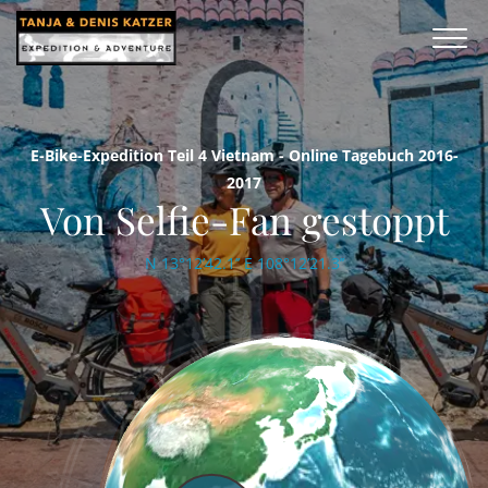
E-Bike-Expedition Teil 4 Vietnam - Online Tagebuch 2016-
2017
Von Selfie-Fan gestoppt
N 13°12’42.1’’ E 108°12’21.3’’