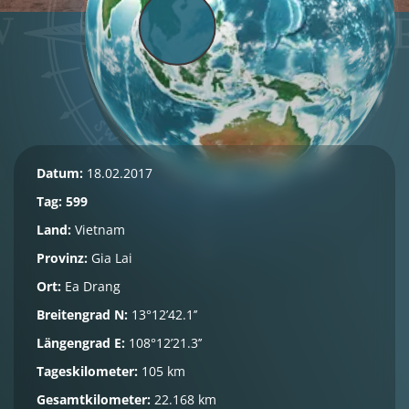
Datum:
18.02.2017
Tag: 599
Land:
Vietnam
Provinz:
Gia Lai
Ort:
Ea Drang
Breitengrad N:
13°12’42.1’’
Längengrad E:
108°12’21.3’’
Tageskilometer:
105 km
Gesamtkilometer:
22.168 km