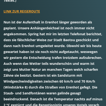
Textes.)
LINK ZUR REISEROUTE
Nun ist der Aufenthalt in Erenhot länger geworden als
geplant. Unsere Anhängerdeichsel ist noch immer nicht
angekommen. Spring hat mir im letzten Telefonat berichtet,
dass sie fälschlicher Weise zur Stadt Baotou geschickt und
dann nach Erenhot umgeleitet wurde. Obwohl wir bis heute
gewartet haben ist sie noch nicht aufgetaucht, weswegen
wir gestern die Entscheidung trafen trotzdem aufzubrechen.
Auch wenn das Wetter teils wunderschön und warm ist
zeigt uns Mutter Natur an manchen Tagen welch scharfen
Zähne sie besitzt. Gestern ist ein Sandsturm mit
Windgeschwindigkeiten zwischen 60 km/h und 70 Km/h
(Windstärke 8) durch die Straßen von Erenhot gefegt. Die
Staub- und Sandfontänen waren gelinde gesagt
beeindruckend. Danach ist die Temperatur nachts auf minus
2 °C gestürzt und die Rezeptionistin unseres Hotels sprach