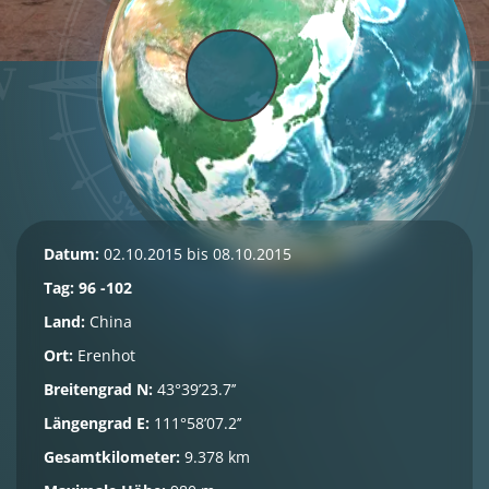
Datum:
02.10.2015 bis 08.10.2015
Tag: 96 -102
Land:
China
Ort:
Erenhot
Breitengrad N:
43°39’23.7’’
Längengrad E:
111°58’07.2’’
Gesamtkilometer:
9.378 km