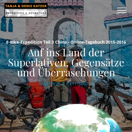
E-Bike-Expedition Teil 3 China - Online-Tagebuch 2015-2016
Auf ins Land der
Superlativen, Gegensätze
und Überraschungen
N 43°39’23.7’’ E 111°58’07.2’’