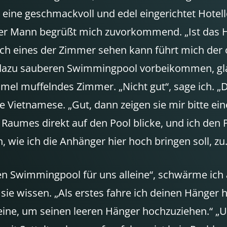
eine geschmackvoll und edel eingerichtet Hotellob
er Mann begrüßt mich zuvorkommend. „Ist das Hotel
ch eines der Zimmer sehen kann führt mich der of
h dazu sauberen Swimmingpool vorbeikommen, gl
mel muffelndes Zimmer. „Nicht gut“, sage ich. „
ge Vietnamese. „Gut, dann zeigen sie mir bitte ei
aumes direkt auf den Pool blicke, und ich den P
 wie ich die Anhänger hier hoch bringen soll, zu
en Swimmingpool für uns alleine“, schwärme ich a
l sie wissen. „Als erstes fahre ich deinen Hänger
ine, um seinen leeren Hänger hochzuziehen.“ „U