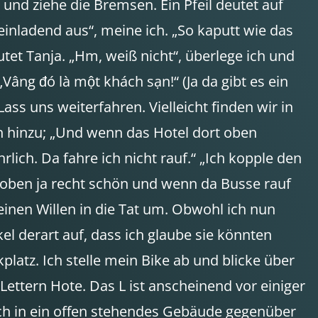
nd ziehe die Bremsen. Ein Pfeil deutet auf
 einladend aus“, meine ich. „So kaputt wie das
utet Tanja. „Hm, weiß nicht“, überlege ich und
Vâng đó là một khách sạn!“ (Ja da gibt es ein
ass uns weiterfahren. Vielleicht finden wir in
och hinzu; „Und wenn das Hotel dort oben
lich. Da fahre ich nicht rauf.“ „Ich kopple den
t oben ja recht schön und wenn da Busse rauf
inen Willen in die Tat um. Obwohl ich nun
derart auf, dass ich glaube sie könnten
latz. Ich stelle mein Bike ab und blicke über
ttern Hote. Das L ist anscheinend vor einiger
mich in ein offen stehendes Gebäude gegenüber