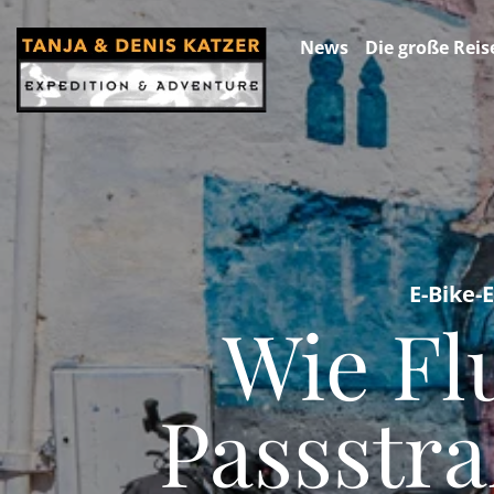
News
Die große Reis
E-Bike-
Wie Fl
Passstr