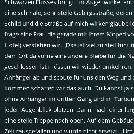
Schwarzen Flusses bringt. Im Augenwinkel ent
eine schmale, sehr steile Gebirgsstraße, deren B
Schild und die Straße auf mich wirken glaube ic
frage eine Frau die gerade mit ihrem Moped vorb
Hotel) verstehen wir. „Das ist viel zu steil für
dem Ort da vorne eine andere Bleibe für die Na
geschlossen ist müssen wir wieder umkehren. Sei
Anhänger ab und scoute für uns den Weg und da
kommen schaffen wir das auch. Du kannst ja so
ohne Anhänger im dritten Gang und im Turbom
jeden Augenblick platzen. Dann, nach einer lan
eine steile Treppe nach oben. Auf dem Gebäude
Zeit rausgefallen und wurde nicht ersetzt. „H