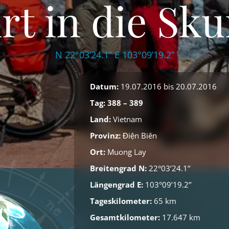
rt in die Skur
N 22°03’24.1’’ E 103°09’19.2’’
Datum:
19.07.2016 bis 20.07.2016
Tag: 388 – 389
Land:
Vietnam
Provinz:
Điện Biên
Ort:
Muong Lay
Breitengrad N:
22°03’24.1’’
Längengrad E:
103°09’19.2’’
Tageskilometer:
65 km
Gesamtkilometer:
17.647 km