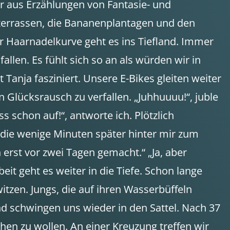
er aus Erzählungen von Fantasie- und
terrassen, die Bananenplantagen und den
r Haarnadelkurve geht es ins Tiefland. Immer
allen. Es fühlt sich so an als würden wir in
Tanja fasziniert. Unsere E-Bikes gleiten weiter
 Glücksrausch zu verfallen. „Juhhuuuu!“, juble
ss schon auf!“, antworte ich. Plötzlich
a, die wenige Minuten später hinter mir zum
rst vor zwei Tagen gemacht.“ „Ja, aber
it geht es weiter in die Tiefe. Schon lange
tzen. Jungs, die auf ihren Wasserbüffeln
nd schwingen uns wieder in den Sattel. Nach 37
hen zu wollen. An einer Kreuzung treffen wir