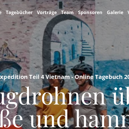
e
Tagebücher
Vorträge
Team
Sponsoren
Galerie
Expedition Teil 4 Vietnam - Online Tagebuch 2
ugdrohnen ü
aße und ham