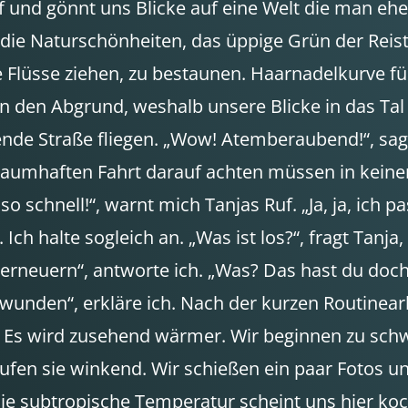
f und gönnt uns Blicke auf eine Welt die man eh
die Naturschönheiten, das üppige Grün der Reis
Flüsse ziehen, zu bestaunen. Haarnadelkurve fü
n den Abgrund, weshalb unsere Blicke in das Tal f
nde Straße fliegen. „Wow! Atemberaubend!“, sagt 
traumhaften Fahrt darauf achten müssen in keinen
so schnell!“, warnt mich Tanjas Ruf. „Ja, ja, ich pa
 Ich halte sogleich an. „Was ist los?“, fragt Tanj
neuern“, antworte ich. „Was? Das hast du doch e
nden“, erkläre ich. Nach der kurzen Routinearbe
Es wird zusehend wärmer. Wir beginnen zu schwi
rufen sie winkend. Wir schießen ein paar Fotos u
Die subtropische Temperatur scheint uns hier koc