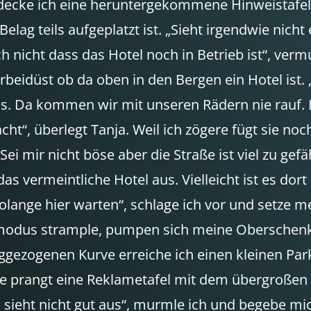
decke ich eine heruntergekommene Hinweistafel u
elag teils aufgeplatzt ist. „Sieht irgendwie nicht
h nicht dass das Hotel noch in Betrieb ist“, verm
eidüst ob da oben in den Bergen ein Hotel ist. „
 uns. Da kommen wir mit unseren Rädern nie rauf. L
cht“, überlegt Tanja. Weil ich zögere fügt sie n
 mir nicht böse aber die Straße ist viel zu gefähr
s vermeintliche Hotel aus. Vielleicht ist es dor
lange hier warten“, schlage ich vor und setze me
odus strample, pumpen sich meine Oberschenkel 
ggezogenen Kurve erreiche ich einen kleinen Parkp
 prangt eine Reklametafel mit dem übergroßen Le
m, sieht nicht gut aus“, murmle ich und begebe 