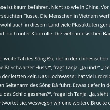
ese ist kaum befahren. Nicht so wie in China. Vo
erseuchten Flüsse. Die Menschen in Vietnam werf
bwohl auch in diesem Land viele Plastiktüten gen
d noch unter Kontrolle. Die vietnamesischen B
re, weite Tal des Sông Đà, der in der chinesisch
ißt Schwarzer Fluss?“, fragt Tanja. „Ja und?“ „De
n der letzten Zeit. Das Hochwasser hat viel Erdr
 Seitenarm des Sông Đà führt. Etwas tiefer in d
 du das Schild gesehen?“, frage ich Tanja. „Ja, s
ntwortet sie, weswegen wir eine weitere Brücke q