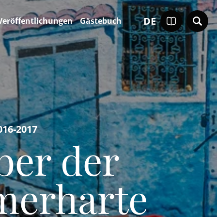
DE
Veröffentlichungen
Gästebuch
016-2017
ber der
merharte