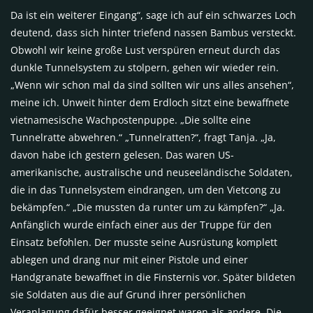
Da ist ein weiterer Eingang“, sage ich auf ein schwarzes Loch
deutend, dass sich hinter triefend nassen Bambus versteckt.
Obwohl wir keine große Lust verspüren erneut durch das
dunkle Tunnelsystem zu stolpern, gehen wir wieder rein.
„Wenn wir schon mal da sind sollten wir uns alles ansehen“,
meine ich. Unweit hinter dem Erdloch sitzt eine bewaffnete
vietnamesische Wachpostenpuppe. „Die sollte eine
Tunnelratte abwehren.“ „Tunnelratten?“, fragt Tanja. „Ja,
davon habe ich gestern gelesen. Das waren US-
amerikanische, australische und neuseeländische Soldaten,
die in das Tunnelsystem eindrangen, um den Vietcong zu
bekämpfen.“ „Die mussten da runter um zu kämpfen?“ „Ja.
Anfänglich wurde einfach einer aus der Truppe für den
Einsatz befohlen. Der musste seine Ausrüstung komplett
ablegen und drang nur mit einer Pistole und einer
Handgranate bewaffnet in die Finsternis vor. Später bildeten
sie Soldaten aus die auf Grund ihrer persönlichen
Veranlagung dafür besser geeignet waren als andere. Die