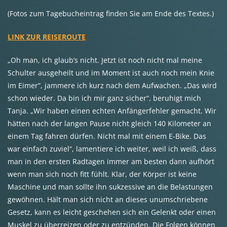
(Fotos zum Tagebucheintrag finden Sie am Ende des Textes.)
LINK ZUR REISEROUTE
„Oh man, ich glaub’s nicht. Jetzt ist noch nicht mal meine
Schulter ausgeheilt und im Moment ist auch noch mein Knie
im Eimer“, jammere ich kurz nach dem Aufwachen. „Das wird
schon wieder. Da bin ich mir ganz sicher“, beruhigt mich
Tanja. „Wir haben einen echten Anfängerfehler gemacht. Wir
hätten nach der langen Pause nicht gleich 140 Kilometer an
einem Tag fahren dürfen. Nicht mal mit einem E-Bike. Das
war einfach zuviel“, lamentiere ich weiter, weil ich weiß, dass
man in den ersten Radtagen immer am besten dann aufhört
wenn man sich noch fitt fühlt. Klar, der Körper ist keine
Maschine und man sollte ihn sukzessive an die Belastungen
gewöhnen. Hält man sich nicht an dieses unumschriebene
Gesetz, kann es leicht geschehen sich ein Gelenkt oder einen
Muskel zu überreizen oder zu entzünden. Die Folgen können