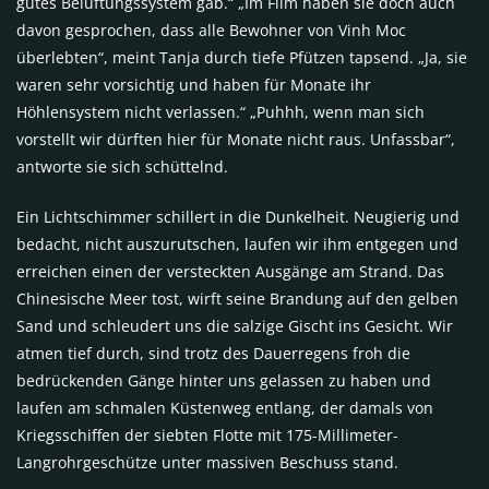
gutes Belüftungssystem gab.“ „Im Film haben sie doch auch
davon gesprochen, dass alle Bewohner von Vinh Moc
überlebten“, meint Tanja durch tiefe Pfützen tapsend. „Ja, sie
waren sehr vorsichtig und haben für Monate ihr
Höhlensystem nicht verlassen.“ „Puhhh, wenn man sich
vorstellt wir dürften hier für Monate nicht raus. Unfassbar“,
antworte sie sich schüttelnd.
Ein Lichtschimmer schillert in die Dunkelheit. Neugierig und
bedacht, nicht auszurutschen, laufen wir ihm entgegen und
erreichen einen der versteckten Ausgänge am Strand. Das
Chinesische Meer tost, wirft seine Brandung auf den gelben
Sand und schleudert uns die salzige Gischt ins Gesicht. Wir
atmen tief durch, sind trotz des Dauerregens froh die
bedrückenden Gänge hinter uns gelassen zu haben und
laufen am schmalen Küstenweg entlang, der damals von
Kriegsschiffen der siebten Flotte mit 175-Millimeter-
Langrohrgeschütze unter massiven Beschuss stand.