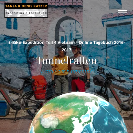
E-Bike-Expedition Teil 4 Vietnam - Online Tagebuch 2016-
2017
Tunnelratten
N 17°01’12.3’’ E 107°06’35.0’’