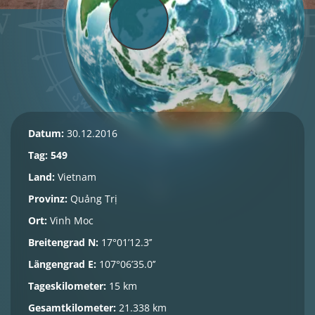
Datum:
30.12.2016
Tag: 549
Land:
Vietnam
Provinz:
Quảng Trị
Ort:
Vinh Moc
Breitengrad N:
17°01’12.3’’
Längengrad E:
107°06’35.0’’
Tageskilometer:
15 km
Gesamtkilometer:
21.338 km