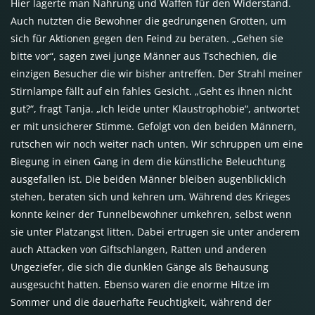
Hier lagerte man Nahrung und Waffen für den Widerstand.
Auch nutzten die Bewohner die gedrungenen Grotten, um
sich für Aktionen gegen den Feind zu beraten. „Gehen sie
bitte vor“, sagen zwei junge Männer aus Tschechien, die
einzigen Besucher die wir bisher antreffen. Der Strahl meiner
Stirnlampe fällt auf ein fahles Gesicht. „Geht es ihnen nicht
gut?“, fragt Tanja. „Ich leide unter Klaustrophobie“, antwortet
er mit unsicherer Stimme. Gefolgt von den beiden Männern,
rutschen wir noch weiter nach unten. Wir schruppen um eine
Biegung in einen Gang in dem die künstliche Beleuchtung
ausgefallen ist. Die beiden Männer bleiben augenblicklich
stehen, beraten sich und kehren um. Während des Krieges
konnte keiner der Tunnelbewohner umkehren, selbst wenn
sie unter Platzangst litten. Dabei ertrugen sie unter anderem
auch Attacken von Giftschlangen, Ratten und anderen
Ungeziefer, die sich die dunklen Gänge als Behausung
ausgesucht hatten. Ebenso waren die enorme Hitze im
Sommer und die dauerhafte Feuchtigkeit, während der