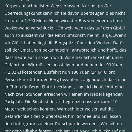
Körper auf schnellsten Weg verlassen. Nur mit großer
Überredungskunst kann ich sie davon überzeugen dies nicht
zu tun. In 1.700 Meter Höhe wird der Bus von einer dichten
Wolkenwand verschluckt. „Oh weh, wenn das auf dem Gipfel
auch so aussieht war die Fahrt umsonst“, meint Tanja. „Wenn
wir Glück haben liegt die Bergspitze über den Wolken. Dafür
soll der Emei Shan bekannt sein“, antworte ich und hoffe, das
dass heute auch so sein wird. Vor einer Schranke hält unser
Gefährt an. Wir müssen aussteigen und neben der 90 Yuan
(12,32 €) kostenden Busfahrt nun 180 Yuan (24,64 €) pro
Person Eintritt für den Berg bezahlen. „Unglaublich dass man
in China für Berge Eintritt verlangt“, sage ich kopfschüttelnd.
Nach zwei Stunden erreichen wir einen im Nebel liegenden
Parkplatz. Die Sicht ist derart begrenzt, dass wir kaum 10
Meter weit sehen können. Warnschilder weisen auf die
Gefährlichkeit des Gipfelpfades hin. Schnee und Eis lassen
den Untergrund zu einer Rutschpartie werden. „Wir sollten
mit der Seilbahn fahren“, schlägt Tanja vor. Ich blicke auf die