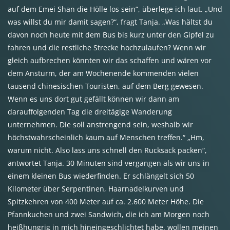
auf dem Emei Shan die Hölle los sein“, überlege ich laut. „Und
was willst du mir damit sagen?“, fragt Tanja. „Was hältst du
davon noch heute mit dem Bus bis kurz unter den Gipfel zu
fahren und die restliche Strecke hochzulaufen? Wenn wir
gleich aufbrechen könnten wir das schaffen und wären vor
dem Ansturm, der am Wochenende kommenden vielen
tausend chinesischen Touristen, auf dem Berg gewesen.
Wenn es uns dort gut gefällt können wir dann am
darauffolgenden Tag die dreitägige Wanderung
unternehmen. Die soll anstrengend sein, weshalb wir
höchstwahrscheinlich kaum auf Menschen treffen.“ „Hm,
warum nicht. Also lass uns schnell den Rucksack packen“,
antwortet Tanja. 30 Minuten sind vergangen als wir uns in
einem kleinen Bus wiederfinden. Er schlängelt sich 50
Kilometer über Serpentinen, Haarnadelkurven und
Spitzkehren von 400 Meter auf ca. 2.600 Meter Höhe. Die
Pfannkuchen und zwei Sandwich, die ich am Morgen noch
heißhungrig in mich hineingeschlichtet habe, wollen meinen