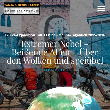
E-Bike-Expedition Teil 3 China - Online-Tagebuch 2015-2016
Extremer Nebel –
Beißende Affen – Über
den Wolken und speiübel
N 29°34’08.5’’ E 103°26’55.9’’