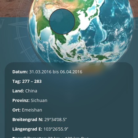
Datum:
31.03.2016 bis 06.04.2016
Tag: 277 – 283
Land:
China
Provinz:
Sichuan
Ort:
Emeishan
Breitengrad N:
29°34’08.5’’
Längengrad E:
103°26’55.9’’