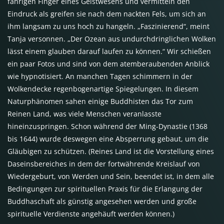
fahrigen Finger eines Geistwesens und vermitteln den
Eindruck als greifen sie nach dem nackten Fels, um sich an
ihm langsam zu uns hoch zu hangeln. „Faszinierend“, meint
Tanja versonnen. „Der Ozean aus undurchdringlichen Wolken
lässt einem glauben darauf laufen zu können.“ Wir schießen
ein paar Fotos und sind von dem atemberaubenden Anblick
wie hypnotisiert. An manchen Tagen schimmern in der
Wolkendecke regenbogenartige Spiegelungen. In diesem
Naturphänomen sahen einige Buddhisten das Tor zum
Reinen Land, was viele Menschen veranlasste
hineinzuspringen. Schon während der Ming-Dynastie (1368
bis 1644) wurde deswegen eine Absperrung gebaut, um die
Gläubigen zu schützen. (Reines Land ist die Vorstellung eines
Daseinsbereiches in dem der fortwährende Kreislauf von
Wiedergeburt, von Werden und Sein, beendet ist, in dem alle
Bedingungen zur spirituellen Praxis für die Erlangung der
Buddhaschaft als günstig angesehen werden und große
spirituelle Verdienste angehäuft werden können.)