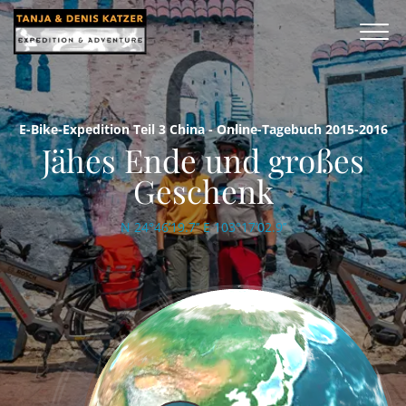
E-Bike-Expedition Teil 3 China - Online-Tagebuch 2015-2016
Jähes Ende und großes
Geschenk
N 24°46’19.7’’ E 103°17’02.9’’