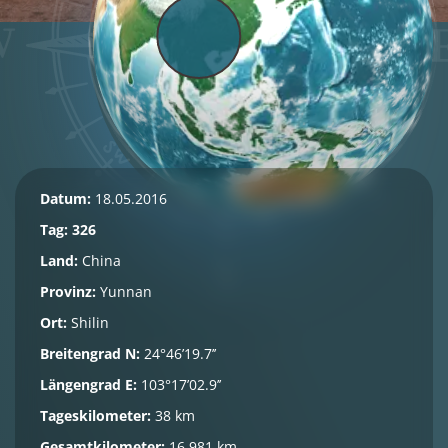
Datum:
18.05.2016
Tag: 326
Land:
China
Provinz:
Yunnan
Ort:
Shilin
Breitengrad N:
24°46’19.7’’
Längengrad E:
103°17’02.9’’
Tageskilometer:
38 km
Gesamtkilometer:
16.981 km