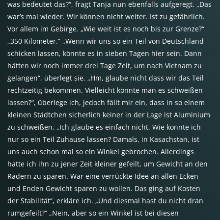
was bedeutet das?“, fragt Tanja nun ebenfalls aufgeregt. „Das
war’s mal wieder. Wir können nicht weiter. Ist zu gefährlich.
Vor allem im Gebirge. „Wie weit ist es noch bis zur Grenze?“
„350 Kilometer.“ „Wenn wir uns so ein Teil von Deutschland
schicken lassen, könnte es in sieben Tagen hier sein. Dann
hätten wir noch immer drei Tage Zeit, um nach Vietnam zu
gelangen“, überlegt sie. „Hm, glaube nicht dass wir das Teil
rechtzeitig bekommen. Vielleicht könnte man es schweißen
lassen?“, überlege ich, jedoch fällt mir ein, dass in so einem
kleinen Städtchen sicherlich keiner in der Lage ist Aluminium
zu schweißen. „Ich glaube es einfach nicht. Wie konnte ich
nur so ein Teil Zuhause lassen? Damals, in Kasachstan, ist
uns auch schon mal so ein Winkel gebrochen. Allerdings
hatte ich ihn zu jener Zeit kleiner gefeilt, um Gewicht an den
Rädern zu sparen. War eine verrückte Idee an allen Ecken
und Enden Gewicht sparen zu wollen. Das ging auf Kosten
der Stabilität“, erkläre ich. „Und diesmal hast du nicht dran
rumgefeilt?“ „Nein, aber so ein Winkel ist bei diesen