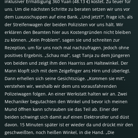
inklusiver Ermäßigung 360 Yuan (48.13 €) kostet. Zu teuer für
uns. Um die nächsten Schritte zu beraten setzen wir uns vor
dem Luxusschuppen auf eine Bank. „Und jetzt?“, frage ich, als
der Streifenwagen der beiden Polizisten vor uns hält. Wir
erklären den Beamten hier aus Kostengründen nicht bleiben
zu können. „Kein Problem“, sagen sie und schreiten zur
Rezeption, um für uns noch mal nachzufragen. Jedoch ohne
positives Ergebnis. „Schau mal“, sagt Tanja zu dem Jüngeren
von beiden und zeigt ihm den Haarriss am Haltewinkel. Der
Mann klopft sich mit dem Zeigefinger ans Hirn und überlegt.
Dann erhellen sich seine Gesichtszüge. „Kommen sie mit“,
verstehen wir, weshalb wir dem uns vorausfahrenden
Polizeiwagen folgen. An einer Werkstatt halten wir an. Zwei
Mechaniker begutachten den Winkel und bevor ich meinen
Mund öffnen kann schrauben sie das Teil ab. Einer der
beiden schwingt sich damit auf einen Elektroroller und düst
davon. 15 Minuten später ist er wieder da und drückt mir den
geschweißten, noch heißen Winkel, in die Hand. „Die