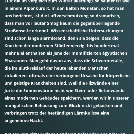
Luft die im Vergleich zum Winter allerdings so sauber ist wie
in einem Alpenkurort. In den kalten Monaten, so hat man
uns berichtet, ist die Luftverschmutzung so dramatisch,
dass man vor lauter Smog kaum die gegenüberliegende
Straßenseite erkennt. Wissenschaftliche Untersuchungen
sind schon lange alarmierend, denn sie zeigen, dass die
Knochen der modernen Städter vierzig- bis hundertmal
mehr Blei enthalten als jene der mumifizierten ägyptischen
Pharaonen. Man geht davon aus, dass die Schwermetalle,
die im Blutkreislauf der heute lebenden Menschen
zirkulieren, oftmals eine verborgene Ursache für körperliche
und geistige Krankheiten sind. Weil die Filzwände einer
Jurte die Sonnenwärme nicht wie Stein- oder Betonwände
eines modernen Gebäudes speichern, werden wir in unserer
mongolischen Behausung zum Glück nicht gebacken und
verbringen trotz der beständigen Lärmkulisse eine
angenehme Nacht.