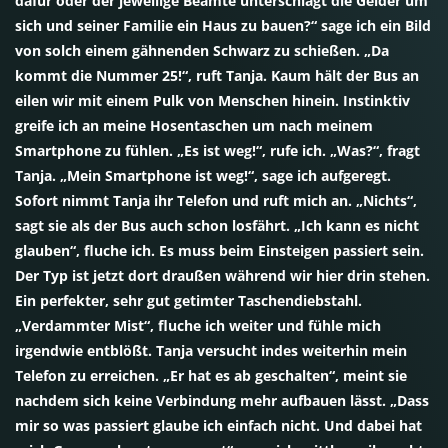
dafür oder der jeweilige Beamte unterschlägt die Gelder um
sich und seiner Familie ein Haus zu bauen?“ sage ich ein Bild
von solch einem gähnenden Schwarz zu schießen. „Da
kommt die Nummer 25!“, ruft Tanja. Kaum hält der Bus an
eilen wir mit einem Pulk von Menschen hinein. Instinktiv
greife ich an meine Hosentaschen um nach meinem
Smartphone zu fühlen. „Es ist weg!“, rufe ich. „Was?“, fragt
Tanja. „Mein Smartphone ist weg!“, sage ich aufgeregt.
Sofort nimmt Tanja ihr Telefon und ruft mich an. „Nichts“,
sagt sie als der Bus auch schon losfährt. „Ich kann es nicht
glauben“, fluche ich. Es muss beim Einsteigen passiert sein.
Der Typ ist jetzt dort draußen während wir hier drin stehen.
Ein perfekter, sehr gut getimter Taschendiebstahl.
„Verdammter Mist“, fluche ich weiter und fühle mich
irgendwie entblößt. Tanja versucht indes weiterhin mein
Telefon zu erreichen. „Er hat es ab geschalten“, meint sie
nachdem sich keine Verbindung mehr aufbauen lässt. „Dass
mir so was passiert glaube ich einfach nicht. Und dabei hat