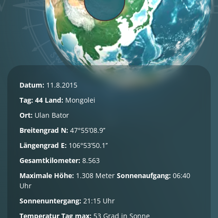
Datum:
11.8.2015
Tag: 44
Land:
Mongolei
Ort:
Ulan Bator
Breitengrad N:
47°55’08.9’’
Längengrad E:
106°53’50.1’’
Gesamtkilometer:
8.563
Maximale Höhe:
1.308 Meter
Sonnenaufgang:
06:40
Uhr
Sonnenuntergang:
21:15 Uhr
Temperatur Tag max:
53 Grad in Sonne