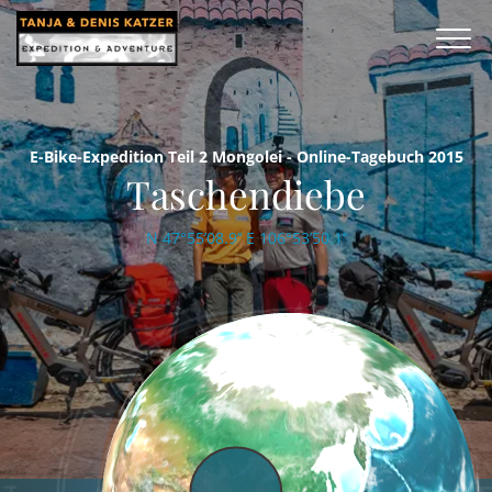
E-Bike-Expedition Teil 2 Mongolei - Online-Tagebuch 2015
Taschendiebe
N 47°55’08.9’’ E 106°53’50.1’’