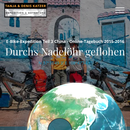
E-Bike-Expedition Teil 3 China - Online-Tagebuch 2015-2016
Durchs Nadelöhr geflohen
N 37°35’49.3’’ E 108°47’34.1’’