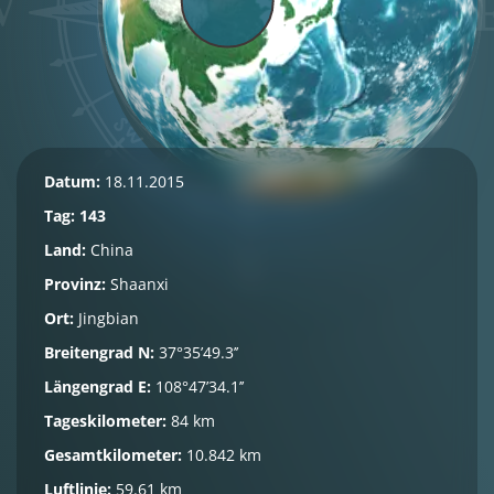
Datum:
18.11.2015
Tag: 143
Land:
China
Provinz:
Shaanxi
Ort:
Jingbian
Breitengrad N:
37°35’49.3’’
Längengrad E:
108°47’34.1’’
Tageskilometer:
84 km
Gesamtkilometer:
10.842 km
Luftlinie:
59.61 km