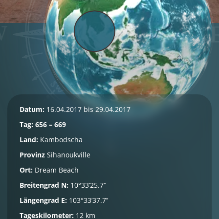
Datum:
16.04.2017 bis 29.04.2017
Tag: 656 – 669
Land:
Kambodscha
Provinz
Sihanoukville
Ort:
Dream Beach
Breitengrad N:
10°33’25.7’’
Längengrad E:
103°33’37.7’’
Tageskilometer:
12 km