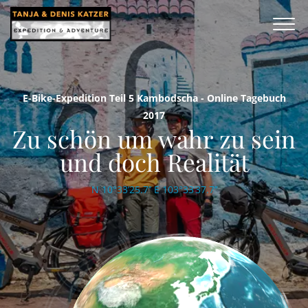
E-Bike-Expedition Teil 5 Kambodscha - Online Tagebuch
2017
Zu schön um wahr zu sein
und doch Realität
N 10°33’25.7’’ E 103°33’37.7’’