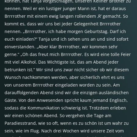
können, hat Tanja vorgeschlagen, unseren Kellner Brother zu
nennen. Weil er ein lustiger junger Mann ist, hat er daraus
Brrrrother mit einem ewig langen rollendem ‚R’ gemacht. So
kommt es, dass wir uns bei jeder Gelegenheit Brrrrother
nennen. „Brrrrother, ich habe morgen Geburtstag. Darf ich
euch einladen?“ Tanja und ich sehen uns an und sind sofort
einverstanden. „Aber klar Brrrrother, wir kommen sehr
gerne.“ „Oh das freut mich Brrrrother. Es wird eine tolle Feier
mit viel Alkohol. Das Wichtigste ist, das am Abend jeder
betrunken ist.“ Wir sind uns zwar nicht sicher ob wir diesem
Wunsch nachkommen werden, aber sicherlich ehrt es uns
von unserem Brrrrother eingeladen worden zu sein. Am
darauffolgenden Abend sind wir die einzigen ausländischen
Gäste. Von den Anwesenden spricht kaum jemand Englisch,
sodass die Kommunikation schwierig ist. Trotzdem erleben
wir einen schönen Abend. So vergehen die Tage am
Paradiesstrand, wie so oft, wenn es zu schön ist um wahr zu
sein, wie im Flug. Nach drei Wochen wird unsere Zeit vom