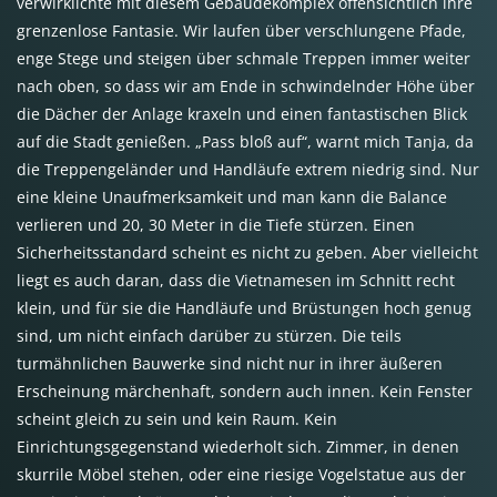
verwirklichte mit diesem Gebäudekomplex offensichtlich ihre
grenzenlose Fantasie. Wir laufen über verschlungene Pfade,
enge Stege und steigen über schmale Treppen immer weiter
nach oben, so dass wir am Ende in schwindelnder Höhe über
die Dächer der Anlage kraxeln und einen fantastischen Blick
auf die Stadt genießen. „Pass bloß auf“, warnt mich Tanja, da
die Treppengeländer und Handläufe extrem niedrig sind. Nur
eine kleine Unaufmerksamkeit und man kann die Balance
verlieren und 20, 30 Meter in die Tiefe stürzen. Einen
Sicherheitsstandard scheint es nicht zu geben. Aber vielleicht
liegt es auch daran, dass die Vietnamesen im Schnitt recht
klein, und für sie die Handläufe und Brüstungen hoch genug
sind, um nicht einfach darüber zu stürzen. Die teils
turmähnlichen Bauwerke sind nicht nur in ihrer äußeren
Erscheinung märchenhaft, sondern auch innen. Kein Fenster
scheint gleich zu sein und kein Raum. Kein
Einrichtungsgegenstand wiederholt sich. Zimmer, in denen
skurrile Möbel stehen, oder eine riesige Vogelstatue aus der