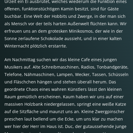
Urzeit ein Ei ausbrütet, welches wiederum die Funktion eines
offenen, funktionstüchtigen Kamin besitzt, sind für Gäste
buchbar. Eine Welt der Hobbits und Zwerge, in der man sich
als Mensch vor der teils harten Außenwelt flüchten kann. Wir
erfreuen uns an dem grotesken Minikosmos, der wie in der
Sonne zerlaufene Schokolade aussieht, und in einer kalten
Winternacht plötzlich erstarrte.
Am Nachmittag suchen wir das kleine Cafe eines jungen
Musikers auf. Alte Schreibmaschinen, Radios, Tonbandgeräte,
Telefone, Nähmaschinen, Lampen, Wecker, Tassen, Schüsseln
und Fläschchen hängen und stehen überall herum. Das
geordnete Chaos eines wahren Künstlers lässt den kleinen
Raum gemütlich erscheinen. Kaum haben wir uns auf einer
massiven Holzbank niedergelassen, springt eine weiße Katze
auf die Sitzfläche und maunzt uns an. Kleine Zwergpinscher
preschen laut bellend um die Ecke, um uns klar zu machen
wer hier der Herr im Haus ist. Duc, der gutaussehende junge