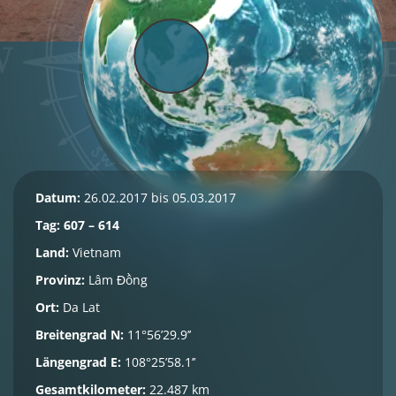
Datum:
26.02.2017 bis 05.03.2017
Tag: 607 – 614
Land:
Vietnam
Provinz:
Lâm Đồng
Ort:
Da Lat
Breitengrad N:
11°56’29.9’’
Längengrad E:
108°25’58.1’’
Gesamtkilometer:
22.487 km