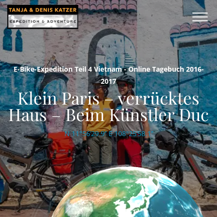
E-Bike-Expedition Teil 4 Vietnam - Online Tagebuch 2016-
2017
Klein Paris – verrücktes
Haus – Beim Künstler Duc
N 11°56’29.9’’ E 108°25’58.1’’