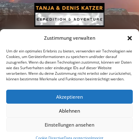
Zustimmung verwalten
Um dir ein optimales Erlebnis zu bieten, verwenden wir Technologien wie
Cookies, um Geräteinformationen zu speichern und/oder darauf
zuzugreifen. Wenn du diesen Technologien zustimmst, können wir Daten
Newsletter
Podcast
Facebook
wie das Surfverhalten oder eindeutige IDs auf dieser Website
verarbeiten. Wenn du deine Zustimmung nicht erteilst oder zurückziehst,
können bestimmte Merkmale und Funktionen beeinträchtigt werden.
Akzeptieren
Instagram
Youtube
Ablehnen
Publications
Privacy policy
Imprint
Einstellungen ansehen
© 2026 |
Tanja & Denis Katzer - Expedition & Adventure
Cookie Directive
Data protection
Imprint