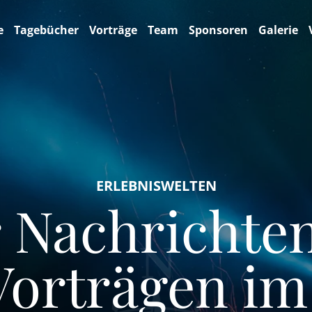
e
Tagebücher
Vorträge
Team
Sponsoren
Galerie
ERLEBNISWELTEN
Nachrichten
Vorträgen im