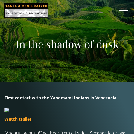
In the shadow of dusk
First contact with the Yanomami Indians in Venezuela
Watch trailer
“Aaauuu, aaauuu!” we hear from all sides. Seconds later, we