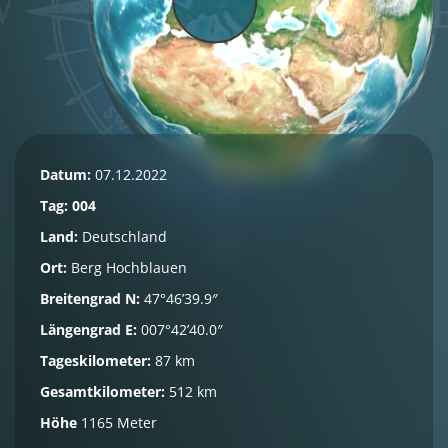
Datum:
07.12.2022
Tag: 004
Land:
Deutschland
Ort:
Berg Hochblauen
Breitengrad N:
47°46’39.9″
Längengrad E:
007°42’40.0″
Tageskilometer:
87 km
Gesamtkilometer:
512 km
Höhe
1165 Meter