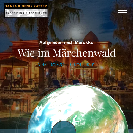
Aufgeladen nach Marokko
Wie im Märchenwald
N 47°46'39.9" E 007°42'40.0"