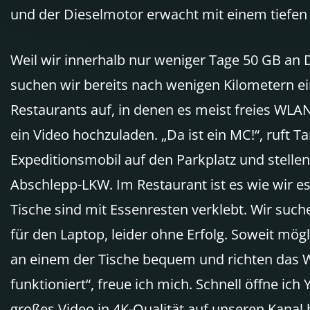
und der Dieselmotor erwacht mit einem tief
Weil wir innerhalb nur weniger Tage 50 GB an 
suchen wir bereits nach wenigen Kilometern ei
Restaurants auf, in denen es meist freies WLA
ein Video hochzuladen. „Da ist ein MC!“, ruft T
Expeditionsmobil auf den Parkplatz und stelle
Abschlepp-LKW. Im Restaurant ist es wie wir es
Tische sind mit Essenresten verklebt. Wir suc
für den Laptop, leider ohne Erfolg. Soweit mög
an einem der Tische bequem und richten das W
funktioniert“, freue ich mich. Schnell öffne ic
großes Video in 4K-Qualität auf unseren Kanal