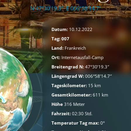
N 47°30'19.3" E 006°58'14.7"
Datum:
10.12.2022
Tag: 007
Land:
Frankreich
Ort:
Internetausfall-Camp
Breitengrad N:
47°30’19.3″
Längengrad W:
006°58’14.7″
Tageskilometer:
15 km
Gesamtkilometer:
611 km
Höhe
316 Meter
Fahrzeit:
02:30 Std.
Temperatur Tag max:
0°