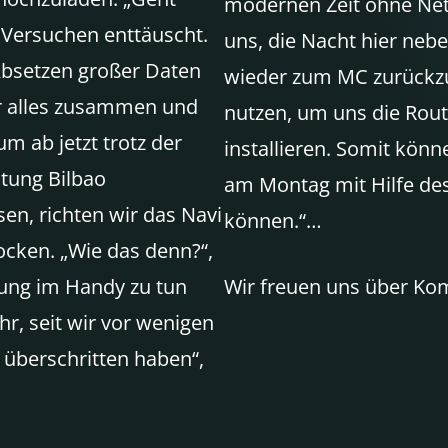
modernen Zeit ohne Netz
 Versuchen enttäuscht.
uns, die Nacht hier ne
Absetzen großer Daten
wieder zum MC zurückzu
er alles zusammen und
nutzen, um uns die Rout
m ab jetzt trotz der
installieren. Somit könn
tung Bilbao
am Montag mit Hilfe des
sen, richten wir das Navi
können.“…
rocken. „Wie das denn?“,
lung im Handy zu tun
Wir freuen uns über K
r, seit wir vor wenigen
 überschritten haben“,