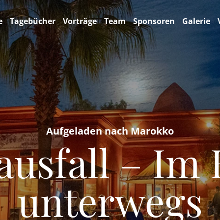
e
Tagebücher
Vorträge
Team
Sponsoren
Galerie
Aufgeladen nach Marokko
ausfall – Im 
unterwegs