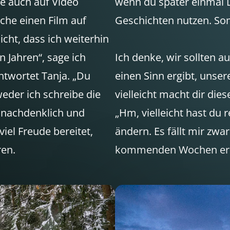
se auch auf Video
wenn du später einmal Lu
he einen Film auf
Geschichten nutzen. Somi
cht, dass ich weiterhin
n Jahren“, sage ich
Ich denke, wir sollten a
ntwortet Tanja. „Du
einen Sinn ergibt, unser
weder ich schreibe die
vielleicht macht dir dies
h nachdenklich und
„Hm, vielleicht hast du 
viel Freude bereitet,
ändern. Es fällt mir zwar
ren.
kommenden Wochen ernst