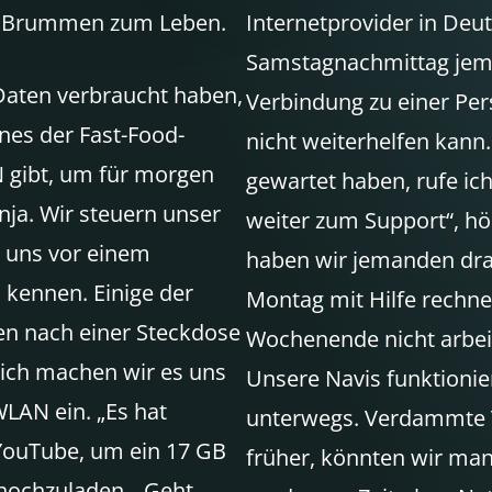
en Brummen zum Leben.
Internetprovider in Deut
Samstagnachmittag jema
Daten verbraucht haben,
Verbindung zu einer Per
nes der Fast-Food-
nicht weiterhelfen kann
N gibt, um für morgen
gewartet haben, rufe ich 
anja. Wir steuern unser
weiter zum Support“, hö
n uns vor einem
haben wir jemanden dran
 kennen. Einige der
Montag mit Hilfe rechn
hen nach einer Steckdose
Wochenende nicht arbeite
lich machen wir es uns
Unsere Navis funktionier
LAN ein. „Es hat
unterwegs. Verdammte T
h YouTube, um ein 17 GB
früher, könnten wir man
 hochzuladen. „Geht