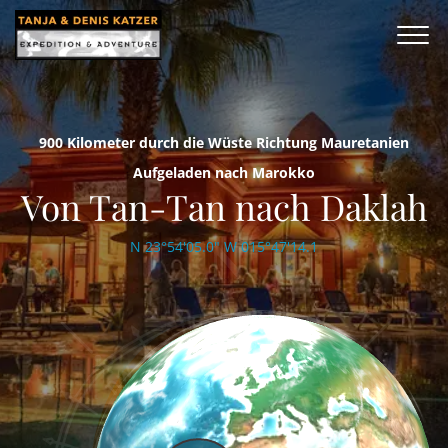
900 Kilometer durch die Wüste Richtung Mauretanien
Aufgeladen nach Marokko
Von Tan-Tan nach Daklah
N 23°54'05.0" W 015°47'14.1