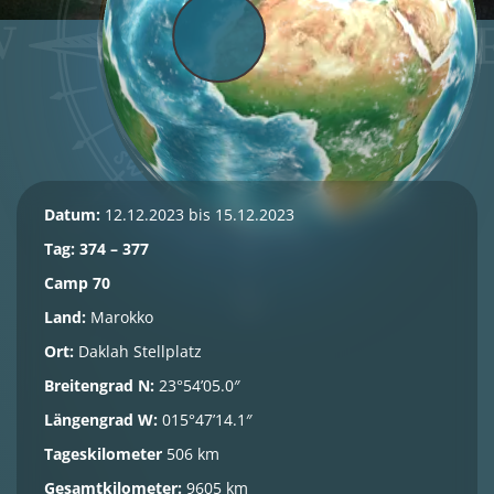
Datum:
12.12.2023 bis 15.12.2023
Tag: 374 – 377
Camp 70
Land:
Marokko
Ort:
Daklah Stellplatz
Breitengrad N:
23°54’05.0″
Längengrad W:
015°47’14.1″
Tageskilometer
506 km
Gesamtkilometer:
9605 km