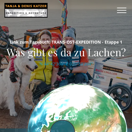
Link zum Tagebuch: TRANS-OST-EXPEDITION - Etappe 1
Was gibt es da zu Lachen?
N 44°42'360'' E 020°38'204''