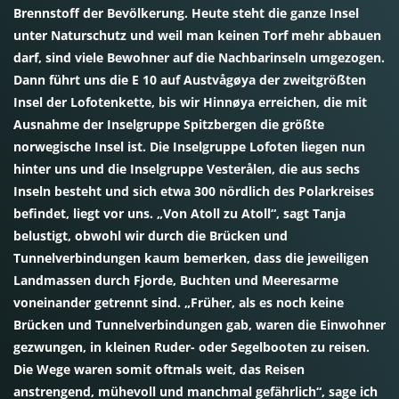
Brennstoff der Bevölkerung. Heute steht die ganze Insel
unter Naturschutz und weil man keinen Torf mehr abbauen
darf, sind viele Bewohner auf die Nachbarinseln umgezogen.
Dann führt uns die E 10 auf Austvågøya der zweitgrößten
Insel der Lofotenkette, bis wir Hinnøya erreichen, die mit
Ausnahme der Inselgruppe Spitzbergen die größte
norwegische Insel ist. Die Inselgruppe Lofoten liegen nun
hinter uns und die Inselgruppe Vesterålen, die aus sechs
Inseln besteht und sich etwa 300 nördlich des Polarkreises
befindet, liegt vor uns. „Von Atoll zu Atoll“, sagt Tanja
belustigt, obwohl wir durch die Brücken und
Tunnelverbindungen kaum bemerken, dass die jeweiligen
Landmassen durch Fjorde, Buchten und Meeresarme
voneinander getrennt sind. „Früher, als es noch keine
Brücken und Tunnelverbindungen gab, waren die Einwohner
gezwungen, in kleinen Ruder- oder Segelbooten zu reisen.
Die Wege waren somit oftmals weit, das Reisen
anstrengend, mühevoll und manchmal gefährlich“, sage ich