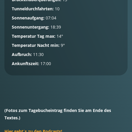
Tunneldurchfahrten:
10
Sonnenaufgang:
07:04
Sonnenuntergang:
18:39
Temperatur Tag max:
14°
Temperatur Nacht min:
9°
Aufbruch:
11:30
Ankunftszeit:
17:00
(Fotos zum Tagebucheintrag finden Sie am Ende des
Textes.)
Hier geht´s zu den Podcasts!