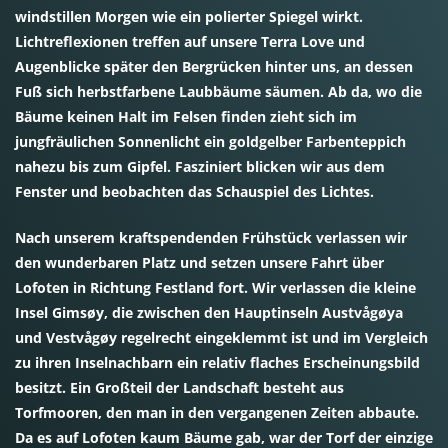
windstillen Morgen wie ein polierter Spiegel wirkt.
Lichtreflexionen treffen auf unsere Terra Love und
Augenblicke später den Bergrücken hinter uns, an dessen
Fuß sich herbstfarbene Laubbäume säumen. Ab da, wo die
Bäume keinen Halt im Felsen finden zieht sich im
jungfräulichen Sonnenlicht ein goldgelber Farbenteppich
nahezu bis zum Gipfel. Fasziniert blicken wir aus dem
Fenster und beobachten das Schauspiel des Lichtes.
Nach unserem kraftspendenden Frühstück verlassen wir
den wunderbaren Platz und setzen unsere Fahrt über
Lofoten in Richtung Festland fort. Wir verlassen die kleine
Insel Gimsøy, die zwischen den Hauptinseln Austvågøya
und Vestvågøy regelrecht eingeklemmt ist und im Vergleich
zu ihren Inselnachbarn ein relativ flaches Erscheinungsbild
besitzt. Ein Großteil der Landschaft besteht aus
Torfmooren, den man in den vergangenen Zeiten abbaute.
Da es auf Lofoten kaum Bäume gab, war der Torf der einzige