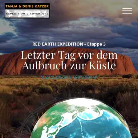
RED EARTH EXPEDITION - Etappe 3
Letzter Tag vor dem
Aufbruch zur Küste
N 23°22’32.9“ E 150°24’01.3“