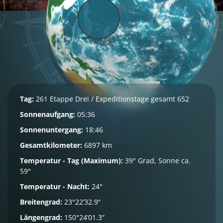
Tag:
261 Etappe Drei / Expeditionstage gesamt 652
Sonnenaufgang:
05:36
Sonnenuntergang:
18:46
Gesamtkilometer:
6897 km
Temperatur - Tag (Maximum):
39° Grad, Sonne ca.
59°
Temperatur - Nacht:
24°
Breitengrad:
23°22’32.9“
Längengrad:
150°24’01.3“