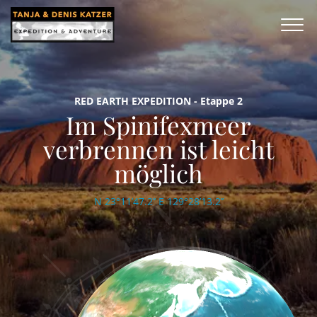
RED EARTH EXPEDITION - Etappe 2
Im Spinifexmeer
verbrennen ist leicht
möglich
N 23°11’47.2’’ E 129°28’13.2’’