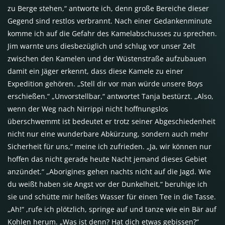
zu Berge stehen,“ antworte ich, denn große Bereiche dieser
Gegend sind restlos verbrannt. Nach einer Gedankenminute
komme ich auf die Gefahr des Kamelabschusses zu sprechen.
Jim warnte uns diesbezüglich und schlug vor unser Zelt
zwischen den Kamelen und der Wüstenstraße aufzubauen
damit ein Jäger erkennt, dass diese Kamele zu einer
Expedition gehören. „Stell dir vor man würde unsere Boys
erschießen.“ „Unvorstellbar,“ antwortet Tanja bestürzt. „Also,
wenn der Weg nach Nirrippi nicht hoffnungslos
überschwemmt ist bedeutet er trotz seiner Abgeschiedenheit
nicht nur eine wunderbare Abkürzung, sondern auch mehr
Sicherheit für uns,“ meine ich zufrieden. „Ja, wir können nur
hoffen das nicht gerade heute Nacht jemand dieses Gebiet
anzündet.“ „Aborigines gehen nachts nicht auf die Jagd. Wie
du weißt haben sie Angst vor der Dunkelheit,“ beruhige ich
sie und schütte mir heißes Wasser für einen Tee in die Tasse.
„Ah!“ ,rufe ich plötzlich, springe auf und tanze wie ein Bär auf
Kohlen herum. „Was ist denn? Hat dich etwas gebissen?“