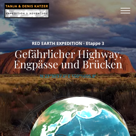
RED EARTH EXPEDITION - Etappe 3
Gefährlicher Highway,
Engpässe und Brücken
N 23°30’37.6“ E 150°16’05.8“