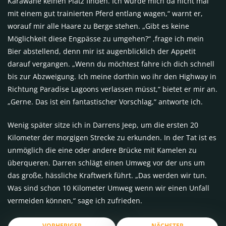
Karawane keinen Platz finden. Ich würde mich da nicht mal
mit einem gut trainierten Pferd entlang wagen,“ warnt er,
worauf mir alle Haare zu Berge stehen. „Gibt es keine
Möglichkeit diese Engpässe zu umgehen?“ ,frage ich mein
Bier abstellend, denn mir ist augenblicklich der Appetit
darauf vergangen. „Wenn du möchtest fahre ich dich schnell
bis zur Abzweigung. Ich meine dorthin wo ihr den Highway in
Richtung Paradise Lagoons verlassen müsst,“ bietet er mir an.
„Gerne. Das ist ein fantastischer Vorschlag,“ antworte ich.
Wenig später sitze ich in Darrens Jeep, um die ersten 20
Kilometer der morgigen Strecke zu erkunden. In der Tat ist es
unmöglich die eine oder andere Brücke mit Kamelen zu
überqueren. Darren schlägt einen Umweg vor der uns um
das große, hässliche Kraftwerk führt. „Das werden wir tun.
Was sind schon 10 Kilometer Umweg wenn wir einen Unfall
vermeiden können,“ sage ich zufrieden.
VORHERIGER
NÄCHSTER