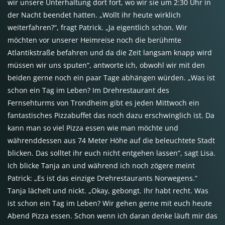
wir unsere Unterhaltung dort fort, wo wir sie um 2:30 Uhr in
der Nacht beendet hatten. „Wollt ihr heute wirklich
weiterfahren?“, fragt Patrick. „Ja eigentlich schon. Wir
möchten vor unserer Heimreise noch die berühmte
Atlantikstraße befahren und da die Zeit langsam knapp wird
müssen wir uns sputen“, antworte ich, obwohl wir mit den
beiden gerne noch ein paar Tage abhängen würden. „Was ist
schon ein Tag im Leben? Im Drehrestaurant des
Fernsehturms von Trondheim gibt es jeden Mittwoch ein
fantastisches Pizzabuffet das noch dazu erschwinglich ist. Da
kann man so viel Pizza essen wie man möchte und
währenddessen aus 74 Meter Höhe auf die beleuchtete Stadt
blicken. Das solltet ihr euch nicht entgehen lassen“, sagt Lisa.
Ich blicke Tanja an und während ich noch zögere meint
Patrick: „Es ist das einzige Drehrestaurants Norwegens.“
Tanja lächelt und nickt. „Okay, gebongt. Ihr habt recht. Was
ist schon ein Tag im Leben? Wir gehen gerne mit euch heute
Abend Pizza essen. Schon wenn ich daran denke läuft mir das