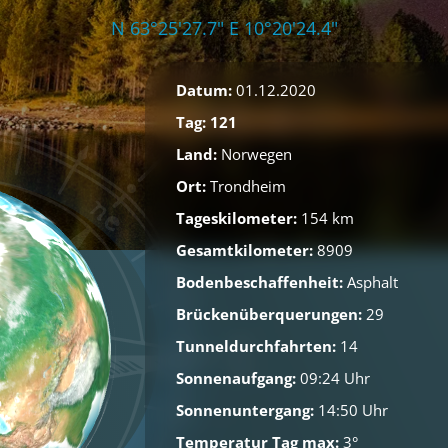
N 63°25'27.7" E 10°20'24.4"
Datum:
01.12.2020
Tag: 121
Land:
Norwegen
Ort:
Trondheim
Tageskilometer:
154 km
Gesamtkilometer:
8909
Bodenbeschaffenheit:
Asphalt
Brückenüberquerungen:
29
Tunneldurchfahrten:
14
Sonnenaufgang:
09:24 Uhr
Sonnenuntergang:
14:50 Uhr
Temperatur Tag max:
3°