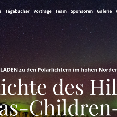
e
Tagebücher
Vorträge
Team
Sponsoren
Galerie
ADEN zu den Polarlichtern im hohen Norden
ichte des Hil
as-Children