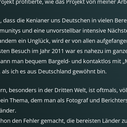
jekt profitierte, wie das Projekt von meiner Arbe
ne, dass die Kenianer uns Deutschen in vielen Be
mmunitys und eine unvorstellbar intensive Nächs
andem ein Unglück, wird er von allen aufgefangen
rsten Besuch im Jahr 2011 war es nahezu im ganz
kann man bequem Bargeld- und kontaktlos mit „M
 als ich es aus Deutschland gewöhnt bin.
besonders in der Dritten Welt, ist oftmals, völ
m ein Thema, dem man als Fotograf und Berichter
änder.
hon den Fehler gemacht, die bereisten Länder zu e