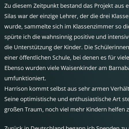
Zu diesem Zeitpunkt bestand das Projekt aus e
Silas war der einzige Lehrer, der die drei Kla
wurde, sammelte sich im Klassenzimmer so dic
spürte ich die wahnsinnig positive und intensiv
die Unterstützung der Kinder. Die Schülerinne
einer öffentlichen Schule, bei denen es für vi
Ebenso wurden viele Waisenkinder am Barnabas
umfunktioniert.
Harrison kommt selbst aus sehr armen Verhältn
Seine optimistische und enthusiastische Art s
großen Traum, noch viel mehr Kindern helfen z
Zurück in Deutschland begann ich Spenden zu