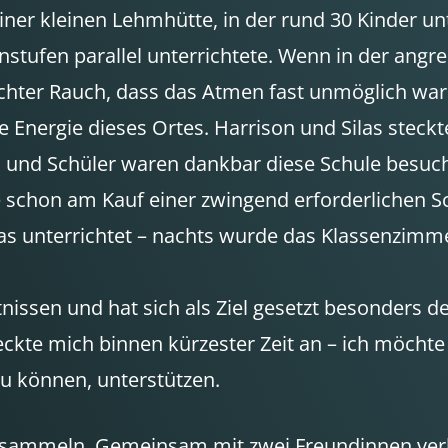
iner kleinen Lehmhütte, in der rund 30 Kinder u
ssenstufen parallel unterrichtete. Wenn in der a
hter Rauch, dass das Atmen fast unmöglich war.
e Energie dieses Ortes. Harrison und Silas steckte
n und Schüler waren dankbar diese Schule besuc
ele schon am Kauf einer zwingend erforderlichen 
 unterrichtet – nachts wurde das Klassenzimmer
issen und hat sich als Ziel gesetzt besonders d
teckte mich binnen kürzester Zeit an – ich möch
u können, unterstützen.
 sammeln. Gemeinsam mit zwei Freundinnen verk