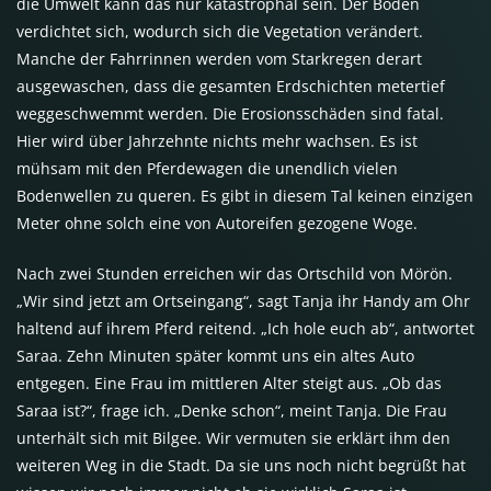
die Umwelt kann das nur katastrophal sein. Der Boden
verdichtet sich, wodurch sich die Vegetation verändert.
Manche der Fahrrinnen werden vom Starkregen derart
ausgewaschen, dass die gesamten Erdschichten metertief
weggeschwemmt werden. Die Erosionsschäden sind fatal.
Hier wird über Jahrzehnte nichts mehr wachsen. Es ist
mühsam mit den Pferdewagen die unendlich vielen
Bodenwellen zu queren. Es gibt in diesem Tal keinen einzigen
Meter ohne solch eine von Autoreifen gezogene Woge.
Nach zwei Stunden erreichen wir das Ortschild von Mörön.
„Wir sind jetzt am Ortseingang“, sagt Tanja ihr Handy am Ohr
haltend auf ihrem Pferd reitend. „Ich hole euch ab“, antwortet
Saraa. Zehn Minuten später kommt uns ein altes Auto
entgegen. Eine Frau im mittleren Alter steigt aus. „Ob das
Saraa ist?“, frage ich. „Denke schon“, meint Tanja. Die Frau
unterhält sich mit Bilgee. Wir vermuten sie erklärt ihm den
weiteren Weg in die Stadt. Da sie uns noch nicht begrüßt hat