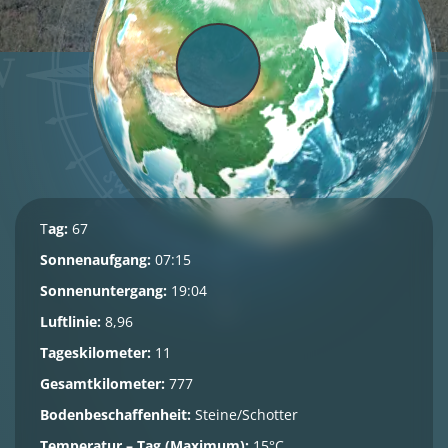
T
ag:
67
Sonnenaufgang:
07:15
Sonnenuntergang:
19:04
Luftlinie:
8,96
Tageskilometer:
11
Gesamtkilometer:
777
Bodenbeschaffenheit:
Steine/Schotter
Temperatur – Tag (Maximum):
15°C