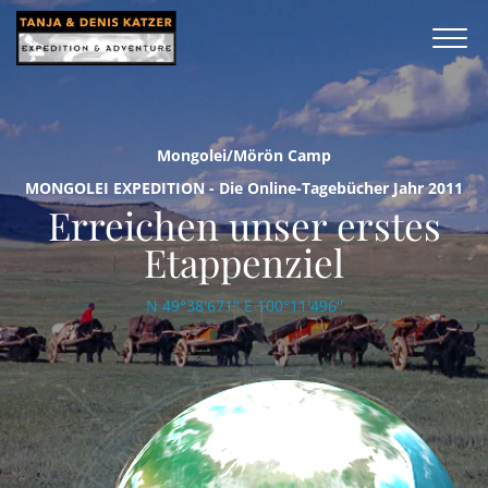
Mongolei/Mörön Camp
MONGOLEI EXPEDITION - Die Online-Tagebücher Jahr 2011
Erreichen unser erstes
Etappenziel
N 49°38'671'' E 100°11'496''