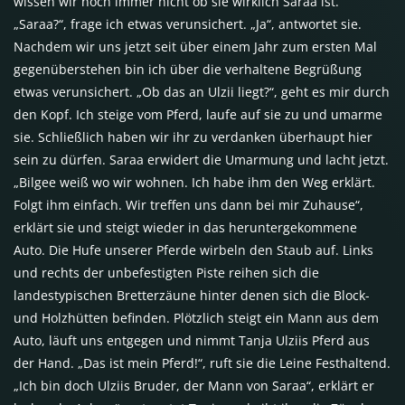
wissen wir noch immer nicht ob sie wirklich Saraa ist.
„Saraa?“, frage ich etwas verunsichert. „Ja“, antwortet sie.
Nachdem wir uns jetzt seit über einem Jahr zum ersten Mal
gegenüberstehen bin ich über die verhaltene Begrüßung
etwas verunsichert. „Ob das an Ulzii liegt?“, geht es mir durch
den Kopf. Ich steige vom Pferd, laufe auf sie zu und umarme
sie. Schließlich haben wir ihr zu verdanken überhaupt hier
sein zu dürfen. Saraa erwidert die Umarmung und lacht jetzt.
„Bilgee weiß wo wir wohnen. Ich habe ihm den Weg erklärt.
Folgt ihm einfach. Wir treffen uns dann bei mir Zuhause“,
erklärt sie und steigt wieder in das heruntergekommene
Auto. Die Hufe unserer Pferde wirbeln den Staub auf. Links
und rechts der unbefestigten Piste reihen sich die
landestypischen Bretterzäune hinter denen sich die Block-
und Holzhütten befinden. Plötzlich steigt ein Mann aus dem
Auto, läuft uns entgegen und nimmt Tanja Ulziis Pferd aus
der Hand. „Das ist mein Pferd!“, ruft sie die Leine Festhaltend.
„Ich bin doch Ulziis Bruder, der Mann von Saraa“, erklärt er