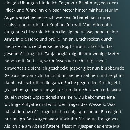
einigen Übungen binde ich Edgar zur Belohnung von dem
Pflock und führe ihn ein paar Meter hinter mir her. Nur im
Augenwinkel bemerke ich wie sein Schädel nach unten
schisst und mir in den Kopf beißen will. Vom Adrenalin
aufgeputscht wirble ich um die eigene Achse, hebe meine
Arme in die Höhe und brülle ihn an. Erschrocken durch
meine Aktion, reißt er seinen Kopf zurück. „Hast du das
gesehen?“ ,frage ich Tanja ungläubig die nur wenige Meter
neben mit läuft. „Ja, wir müssen wirklich aufpassen,“
antwortet sie sichtlich geschockt. Jasper gibt nun blubbernde
Geräusche von sich, knirscht mit seinen Zähnen und zeigt mir
damit, wie sehr ihm die ganze Sache gegen den Strich geht.
„Ist schon gut mein Junge. Wir tun dir nichts. Am Ende wirst
du ein stolzes Expeditionskamel sein. Du bekommst eine
wichtige Aufgabe und wirst der Träger des Wassers. Was
hältst du davon?“ ,frage ich ihn ruhig sprechend. Er reagiert
nur mit großen Augen worauf wir ihn für heute frei geben.
Als ich sie am Abend füttere, frisst mir Jasper das erste Mal