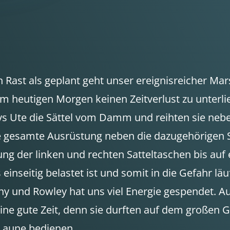
n Rast als geplant geht unser ereignisreicher Ma
am heutigen Morgen keinen Zeitverlust zu unterl
leys Ute die Sättel vom Damm und reihten sie n
e gesamte Ausrüstung neben die dazugehörigen Sät
g der linken und rechten Satteltaschen bis auf
 einseitig belastet ist und somit in die Gefahr lä
nny und Rowley hat uns viel Energie gespendet. A
eine gute Zeit, denn sie durften auf dem großen 
Laune bedienen.