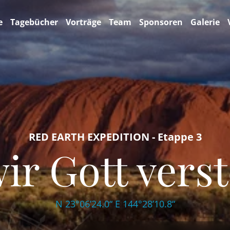
e
Tagebücher
Vorträge
Team
Sponsoren
Galerie
RED EARTH EXPEDITION - Etappe 3
wir Gott vers
N 23°06’24.0“ E 144°28’10.8“