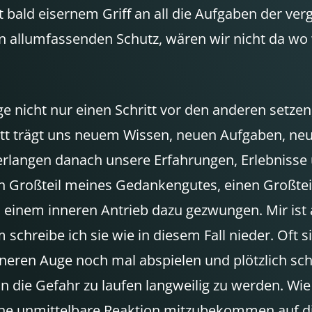
 bald eisernem Griff an all die Aufgaben der ve
n allumfassenden Schutz, wären wir nicht da wo 
e nicht nur einen Schritt vor den anderen setze
hritt trägt uns neuem Wissen, neuen Aufgaben, 
Verlangen danach unsere Erfahrungen, Erlebnisse 
en Großteil meines Gedankengutes, einen Großtei
 einem inneren Antrieb dazu gezwungen. Mir ist a
 schreibe ich sie wie in diesem Fall nieder. Oft 
nneren Auge noch mal abspielen und plötzlich sc
die Gefahr zu laufen langweilig zu werden. Wie g
ine unmittelbare Reaktion mitzubekommen auf die