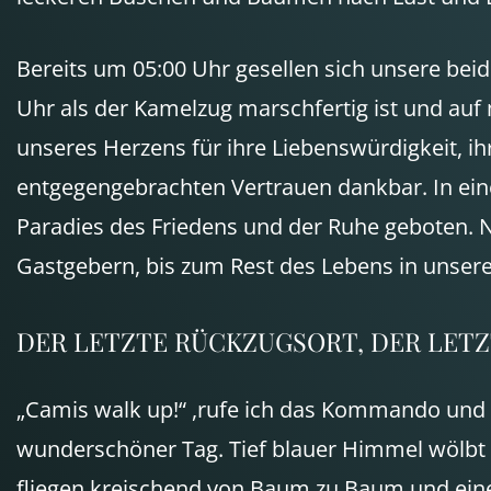
Bereits um 05:00 Uhr gesellen sich unsere bei
Uhr als der Kamelzug marschfertig ist und a
unseres Herzens für ihre Liebenswürdigkeit, ih
entgegengebrachten Vertrauen dankbar. In ein
Paradies des Friedens und der Ruhe geboten. N
Gastgebern, bis zum Rest des Lebens in unsere
DER
LETZTE
RÜCKZUGSORT,
DER
LETZ
„Camis walk up!“ ,rufe ich das Kommando und w
wunderschöner Tag. Tief blauer Himmel wölbt s
fliegen kreischend von Baum zu Baum und eine 