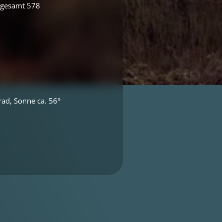
e gesamt 578
rad, Sonne ca. 56°