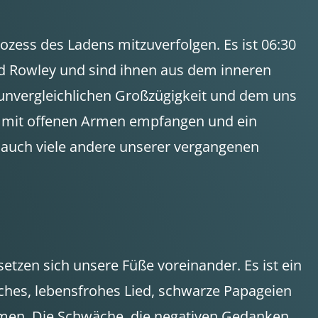
zess des Ladens mitzuverfolgen. Es ist 06:30
d Rowley und sind ihnen aus dem inneren
er unvergleichlichen Großzügigkeit und dem uns
ns mit offenen Armen empfangen und ein
e auch viele andere unserer vergangenen
tzen sich unsere Füße voreinander. Es ist ein
sches, lebensfrohes Lied, schwarze Papageien
atmen. Die Schwäche, die negativen Gedanken,