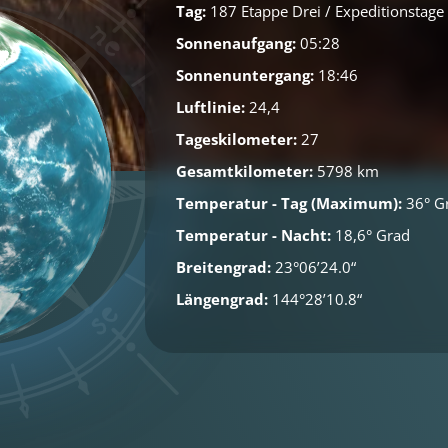
Tag:
187 Etappe Drei / Expeditionstag
Sonnenaufgang:
05:28
Sonnenuntergang:
18:46
Luftlinie:
24,4
Tageskilometer:
27
Gesamtkilometer:
5798 km
Temperatur - Tag (Maximum):
36° G
Temperatur - Nacht:
18,6° Grad
Breitengrad:
23°06’24.0“
Längengrad:
144°28’10.8“