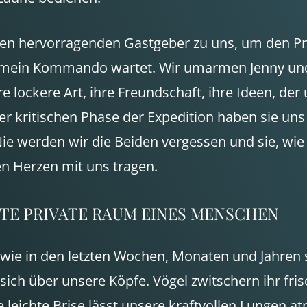
den hervorragenden Gastgeber zu uns, um den Pro
uf mein Kommando wartet. Wir umarmen Jenny un
re lockere Art, ihre Freundschaft, ihre Ideen, d
er kritischen Phase der Expedition haben sie u
ie werden wir die Beiden vergessen und sie, wi
n Herzen mit uns tragen.
TE
PRIVATE
RAUM
EINES
MENSCHEN
ie in den letzten Wochen, Monaten und Jahren se
ich über unsere Köpfe. Vögel zwitschern ihr fri
leichte Brise lässt unsere kraftvollen Lungen 