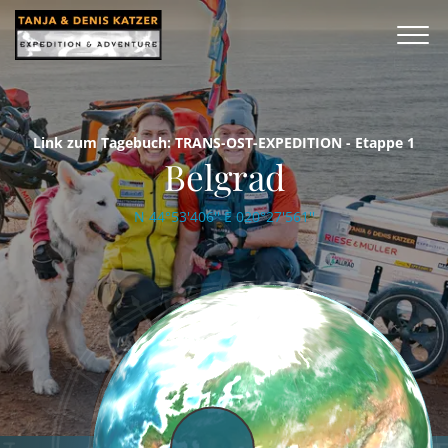
Link zum Tagebuch: TRANS-OST-EXPEDITION - Etappe 1
Belgrad
N 44°53'406'' E 020°27'561''