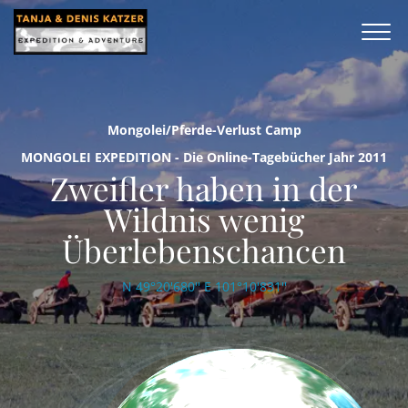
Mongolei/Pferde-Verlust Camp
MONGOLEI EXPEDITION - Die Online-Tagebücher Jahr 2011
Zweifler haben in der
Wildnis wenig
Überlebenschancen
N 49°20'680'' E 101°10'831''