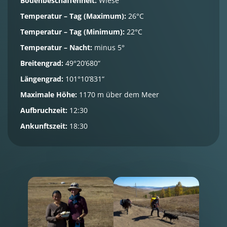
Bodenbeschaffenheit:
Wiese
Temperatur – Tag (Maximum):
26°C
Temperatur – Tag (Minimum):
22°C
Temperatur – Nacht:
minus 5°
Breitengrad:
49°20’680“
Längengrad:
101°10’831“
Maximale Höhe:
1170 m über dem Meer
Aufbruchzeit:
12:30
Ankunftszeit:
18:30