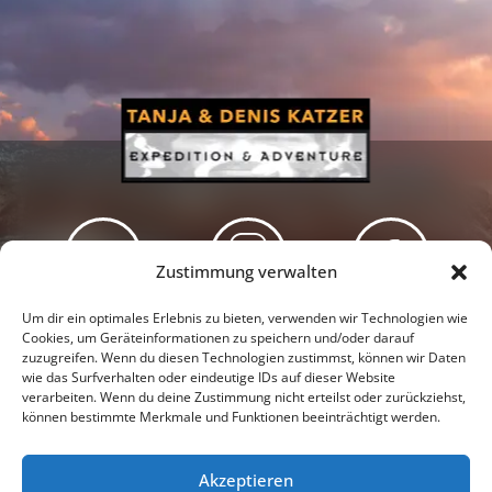
Zustimmung verwalten
Newsletter
Podcast
Facebook
Um dir ein optimales Erlebnis zu bieten, verwenden wir Technologien wie
Cookies, um Geräteinformationen zu speichern und/oder darauf
zuzugreifen. Wenn du diesen Technologien zustimmst, können wir Daten
wie das Surfverhalten oder eindeutige IDs auf dieser Website
verarbeiten. Wenn du deine Zustimmung nicht erteilst oder zurückziehst,
können bestimmte Merkmale und Funktionen beeinträchtigt werden.
Instagram
Youtube
Akzeptieren