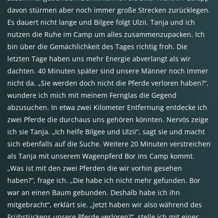
davon stürmen aber noch immer große Strecken zurücklegen.
Es dauert nicht lange und Bilgee folgt Ulzii. Tanja und ich
nutzen die Ruhe im Camp um alles zusammenzupacken. Ich
bin über die Gemächlichkeit des Tages richtig froh. Die
letzten Tage haben uns mehr Energie abverlangt als wir
dachten. 40 Minuten später sind unsere Männer noch immer
nicht da. „Sie werden doch nicht die Pferde verloren haben?“,
wundere ich mich mit meinem Fernglas die Gegend
abzusuchen. In etwa zwei Kilometer Entfernung entdecke ich
zwei Pferde die durchaus uns gehören könnten. Nervös zeige
ich sie Tanja. „Ich helfe Bilgee und Ulzii“, sagt sie und macht
sich ebenfalls auf die Suche. Weitere 20 Minuten verstreichen
als Tanja mit unserem Wagenpferd Bor ins Camp kommt.
„Was ist mit den zwei Pferden die wir vorhin gesehen
haben?“, frage ich. „Die habe ich nicht mehr gefunden. Bor
war an einen Baum gebunden. Deshalb habe ich ihn
mitgebracht“, erklärt sie. „Jetzt haben wir also während des
Frühstückens unsere Pferde verloren?“, stelle ich mit einer