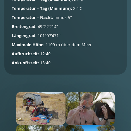
Temperatur – Tag (Minimum):
22°C
Temperatur – Nacht:
minus 5°
Breitengrad:
49°22’214“
Längengrad:
101°07’471“
Maximale Höhe:
1109 m über dem Meer
Aufbruchzeit:
12:40
Ankunftszeit:
13:40