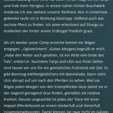
und hole mein Fernglas. In einem nahen lichten Buschwerk
entdecke ich vier weitere unserer Reittiere. Nur in Unterhose
gekleidet laufe ich in Richtung Gestrüpp. Hoffend auch das
sechste Pferd zu finden. Ich atme erleichtert auf Sharga zu
entdecken der hinter einem Erdhügel friedlich grast.
Als ich wieder unser Camp erreiche kommt mir Bilgee
entgegen. „Oglooniiment“, (Guten Morgen) begrüßt er mich.
„Habe den Reiter auch gesehen. Ist ein Hirte vom Ende des
Tals“, erklärt er. Nachdem Tanja und Ulzii aus ihren Zelten
sind lassen wir uns für ein gemütliches Frühstück viel Zeit. Es
gibt Boortsog (Hefeteigbällchen) mit Marmelade. Dann steht
Ulzii abrupt auf um nach den Pferden zu sehen. Weil sie
Bilgee jeden Morgen von den Eisenpflöcken lässt damit sie in
der Gegend genügend Gras finden, genießen sie relative
Freiheit. Dessen ungeachtet ist jedes der Tiere mit einer
Hoppel (Pferdefessel) an einem Vorderfuß und Hinterfuß
zusammengebunden. Damit können sie zwar nicht im Galopp