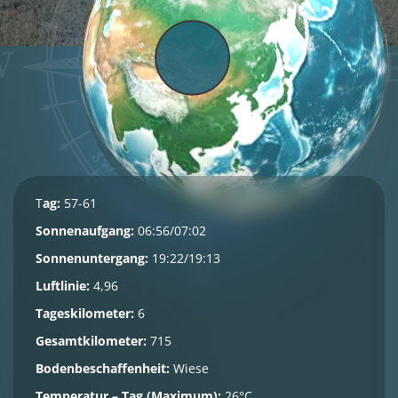
T
ag:
57-61
Sonnenaufgang:
06:56/07:02
Sonnenuntergang:
19:22/19:13
Luftlinie:
4,96
Tageskilometer:
6
Gesamtkilometer:
715
Bodenbeschaffenheit:
Wiese
Temperatur – Tag (Maximum):
26°C