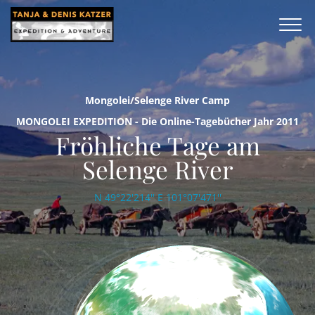
Mongolei/Selenge River Camp
MONGOLEI EXPEDITION - Die Online-Tagebücher Jahr 2011
Fröhliche Tage am
Selenge River
N 49°22'214'' E 101°07'471''