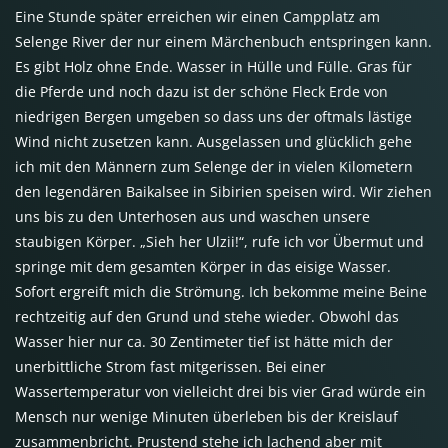
Eine Stunde später erreichen wir einen Campplatz am
Selenge River der nur einem Märchenbuch entspringen kann.
Es gibt Holz ohne Ende. Wasser in Hülle und Fülle. Gras für
die Pferde und noch dazu ist der schöne Fleck Erde von
niedrigen Bergen umgeben so dass uns der oftmals lästige
Wind nicht zusetzen kann. Ausgelassen und glücklich gehe
ich mit den Männern zum Selenge der in vielen Kilometern
den legendären Baikalsee in Sibirien speisen wird. Wir ziehen
uns bis zu den Unterhosen aus und waschen unsere
staubigen Körper. „Sieh her Ulzii!“, rufe ich vor Übermut und
springe mit dem gesamten Körper in das eisige Wasser.
Sofort ergreift mich die Strömung. Ich bekomme meine Beine
rechtzeitig auf den Grund und stehe wieder. Obwohl das
Wasser hier nur ca. 30 Zentimeter tief ist hätte mich der
unerbittliche Strom fast mitgerissen. Bei einer
Wassertemperatur von vielleicht drei bis vier Grad würde ein
Mensch nur wenige Minuten überleben bis der Kreislauf
zusammenbricht. Prustend stehe ich lachend aber mit