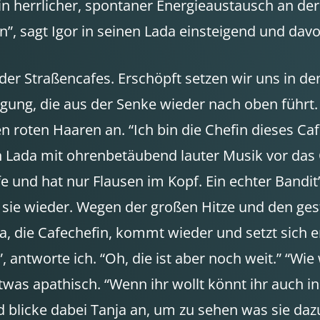
in herrlicher, spontaner Energieaustausch an der
”, sagt Igor in seinen Lada einsteigend und dav
der Straßencafes. Erschöpft setzen wir uns in de
teigung, die aus der Senke wieder nach oben füh
en roten Haaren an. “Ich bin die Chefin dieses Cafe
in Lada mit ohrenbetäubend lauter Musik vor das C
afe und hat nur Flausen im Kopf. Ein echter Bandit”
 sie wieder. Wegen der großen Hitze und den ges
 die Cafechefin, kommt wieder und setzt sich er
 antworte ich. “Oh, die ist aber noch weit.” “Wie
etwas apathisch. “Wenn ihr wollt könnt ihr auch i
d blicke dabei Tanja an, um zu sehen was sie dazu