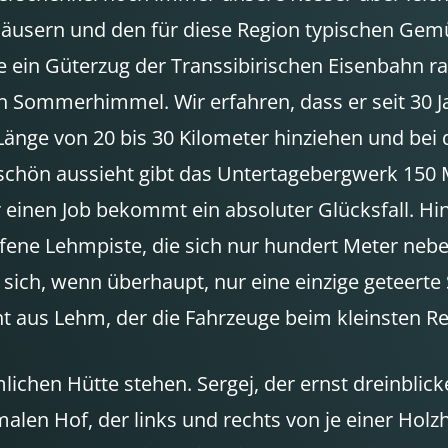
häusern und den für diese Region typischen Gemü
de ein Güterzug der Transsibirischen Eisenbahn ra
den Sommerhimmel. Wir erfahren, dass er seit 30 
 Länge von 20 bis 30 Kilometer hinziehen und be
schön aussieht gibt das Untertagebergwerk 150 M
er einen Job bekommt ein absoluter Glücksfall. Hi
ene Lehmpiste, die sich nur hundert Meter neben
sich, wenn überhaupt, nur eine einzige geteerte
aus Lehm, der die Fahrzeuge beim kleinsten Reg
mlichen Hütte stehen. Sergej, der ernst dreinblic
malen Hof, der links und rechts von je einer Holz