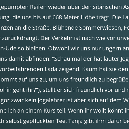
aufgepumpten Reifen wieder über den sibirischen A
ng, die uns bis auf 668 Meter Höhe trägt. Die La
renzen an die Straße. Blühende Sommerwiesen, Fe
 zurückdrängt. Der Verkehr ist nach wie vor unv
 Ulan-Ude so bleiben. Obwohl wir uns nur ungern
s damit abfinden. “Schau mal der hat lauter Jog
n vorbeifahrenden Lada zeigend. Kaum hat sie den
kommt auf uns zu, um uns freundlich zu begrüße
ohin geht ihr?”), stellt er sich freundlich vor 
Igor zwar kein Jogalehrer ist aber sich auf dem 
e ich an einem Kurs teil. Wenn ihr wollt könnt 
h selbst gepflückten Tee. Tanja gibt ihm dafür 