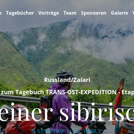
e
Tagebücher
Vorträge
Team
Sponsoren
Galerie
Russland/Zalari
 zum Tagebuch TRANS-OST-EXPEDITION - Eta
einer sibiri
N 53°40'19.0'' E 102°18'48.3''