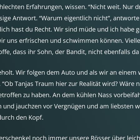
hlechten Erfahrungen, wissen. “Nicht weit. Nur dr
üssige Antwort. “Warum eigentlich nicht”, antwort
nlich hast du Recht. Wir sind müde und ich habe 
ir uns erfrischen und schwimmen können. Viell
ffe, dass ihr Sohn, der Bandit, nicht ebenfalls 
olt. Wir folgen dem Auto und als wir an einem
b Tanjas Traum hier zur Realität wird? Wäre nic
 getroffen zu haben. An dem kühlen Nass vorbeif
n und jauchzen vor Vergnügen und am liebsten wü
durch den Kopf.
rschenkel noch immer unsere Rösser über leicht