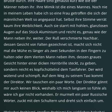
Brüste durch. Ihre Haare sind genauso kurz wie die der
Männer neben ihr. Ihre Mimik ist die eines Mannes. Noch nie
in meinem Leben habe ich so eine Frau getroffen die sich der
männlichen Welt so angepasst hat. Selbst ihre Stimme verrät
kaum ihre Weiblichkeit. Auch sie starrt mit hohlen, glanzlosen
Augen auf das Stück Aluminium und reicht es, genau wie der
Mann neben ihr, weiter. Der Ruß verschmierte Nachbar,
dessen Gesicht von Falten gezeichnet ist, macht sich nicht
mal die Mühe es länger als zwei Sekunden in den Fingern zu
halten oder dem Vierten Mann neben ihm, dessen graues
Gesicht hinter einer dicken Hornbrille steckt, zu geben,
sondern reicht es kopfschüttelnd dem Taxifahrer. Der wird
wütend und schimpft. Auf dem Weg zu seinem Taxi kommt
der Direktor. Wir tauschen ein paar Worte. Der Direktor gönnt
mir auch keinen Blick, weshalb ich mich langsam so fühle als
wäre ich gar nicht vorhanden. Er murmelt ein paar Russische
Wörter, zuckt mit den Schultern und dreht sich einfach um.