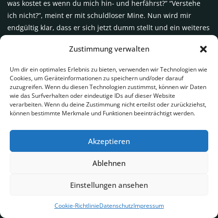
was kostet es wenn du mich hin- und herfährst?” “Verstehe
ich nicht?”, meint er mit schuldloser Mine. Nun wird mir
endgültig klar, dass er sich jetzt dumm stellt und ein weiteres
äußerst lukratives Geschäft in mir wittert. “Was kostet es
Zustimmung verwalten
wenn du mich herumfährst?”, frage ich erneut in ganz klarem
Russisch. “Ach so! Na du weißt doch. 1.000.- Tenge die
Um dir ein optimales Erlebnis zu bieten, verwenden wir Technologien wie
Stunde. Aber nur für dich.” “Nein danke. Das ist zu teuer.”
Cookies, um Geräteinformationen zu speichern und/oder darauf
zuzugreifen. Wenn du diesen Technologien zustimmst, können wir Daten
“Das ist doch nicht teuer! Eine Stunde mit dem Taxi in
wie das Surfverhalten oder eindeutige IDs auf dieser Website
Deutschland, das ist teuer.” “In Deutschland nutze ich kein
verarbeiten. Wenn du deine Zustimmung nicht erteilst oder zurückziehst,
Taxi um herumzufahren.” “Aber was willst du machen? Deine
können bestimmte Merkmale und Funktionen beeinträchtigt werden.
Kupplung ist kaputt. Du weißt doch, du hast ein otschin
bolschoi Problem (sehr großes Problem) ein otschin bolschoi
Akzeptieren
Problem.” “Ich weiß. Wir werden es schon in den Griff
bekommen”, antworte ich nicht mehr auf seine Angstmache
Ablehnen
einsteigend und verabschiede mich.
Einstellungen ansehen
Wir freuen uns über Kommentare!
Cookie-Richtlinie
Datenschutz
Impressum