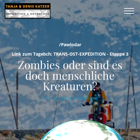
/Pawlodar
Link zum Tagebch: TRANS-OST-EXPEDITION - Etappe 3
Zombies oder sind es
doch menschliche
Kreaturen?
N 52°18'18.0'' E 076°55'49.8''