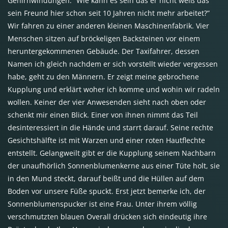
Gehirnwindungen. “Wie kann es sein das er nicht weiß das
sein Freund hier schon seit 10 Jahren nicht mehr arbeitet?”
Wir fahren zu einer anderen kleinen Maschinenfabrik. Vier
Menschen sitzen auf bröckeligen Backsteinen vor einem
heruntergekommenen Gebäude. Der Taxifahrer, dessen
Namen ich gleich nachdem er sich vorstellt wieder vergessen
habe, geht zu den Männern. Er zeigt meine gebrochene
Kupplung und erklärt woher ich komme und wohin wir radeln
wollen. Keiner der vier Anwesenden sieht nach oben oder
schenkt mir einen Blick. Einer von ihnen nimmt das Teil
desinteressiert in die Hände und starrt darauf. Seine rechte
Gesichtshälfte ist mit Warzen und einer roten Hautflechte
entstellt. Gelangweilt gibt er die Kupplung seinem Nachbarn
der unaufhörlich Sonnenblumenkerne aus einer Tüte holt, sie
in den Mund steckt, darauf beißt und die Hüllen auf dem
Boden vor unsere Füße spuckt. Erst jetzt bemerke ich, der
Sonnenblumenspucker ist eine Frau. Unter ihrem völlig
verschmutzten blauen Overall drücken sich eindeutig ihre