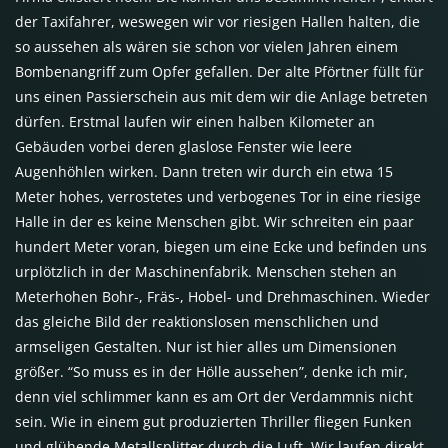
der Taxifahrer, weswegen wir vor riesigen Hallen halten, die
so aussehen als wären sie schon vor vielen Jahren einem
Bombenangriff zum Opfer gefallen. Der alte Pförtner füllt für
uns einen Passierschein aus mit dem wir die Anlage betreten
dürfen. Erstmal laufen wir einen halben Kilometer an
Gebäuden vorbei deren glaslose Fenster wie leere
Augenhöhlen wirken. Dann treten wir durch ein etwa 15
Meter hohes, verrostetes und verbogenes Tor in eine riesige
Halle in der es keine Menschen gibt. Wir schreiten ein paar
hundert Meter voran, biegen um eine Ecke und befinden uns
urplötzlich in der Maschinenfabrik. Menschen stehen an
Meterhohen Bohr-, Fräs-, Hobel- und Drehmaschinen. Wieder
das gleiche Bild der reaktionslosen menschlichen und
armseligen Gestalten. Nur ist hier alles um Dimensionen
größer. “So muss es in der Hölle aussehen”, denke ich mir,
denn viel schlimmer kann es am Ort der Verdammnis nicht
sein. Wie in einem gut produzierten Thriller fliegen Funken
und glühende Metallsplitter durch die Luft. Wir laufen direkt