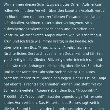
Wir nehmen diesen Schriftzug als gutes Omen. Aufmerksam
rollen wir mit dem Verkehr über den kaputten Asphalt, vorbei
an Blockbauten mit ihren zerfallenen Fassaden, desolaten
Fabrikhallen, Schlöten, rattern über verbogenen, sich
aufwölbende Straßenbahnschienen und erreichen das
Zentrum. An einer roten Ampel warten wir. Sie schaltet auf
grün und ich trete wie immer kräftig in die Pedale. Ich
überhole einen Bus. “Kräächchchch!”, reißt mich ein
fürchterliches Geräusch aus meinen Gedanken und fährt mir
gleichzeitig in die Glieder. Blitzartig drehe ich mich um und
sehe wie mein Anhänger selbständig über die Straße schabt
und in der Mitte der Fahrbahn stehen bleibt. Die Autos
bremsen, fahren zum Glück einen Bogen. Der Bus hupt. Tanja
hat ebenfalls rechtzeitig anhalten können und steht mit vor
Schreck geweiteten Augen neben dem Bus. “Tröööhhht!”,
Tröööhhht!”, Tröööhhht!”, lässt der ungeduldige Fahrer sein
lautes Horn ertönen. Das Hinterteil des Busses ragt weit in
die Straße und bildet vor den heranbrausenden Autos einen