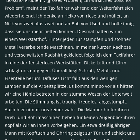
“Bolschoi Problem”, (großes Problem) Ein wirkliches bolschoi
Problem”, meint der Taxifahrer während der Weiterfahrt sich
wiederholend. Ich denke an Heiko von riese und müller, an
Nick von zwei plus zwei und an Bob von Used und hoffe innig,
dass sie uns mehr helfen können. Diesmal halten wir in
einem Werkstatthof. Hinter jeder Tür stampfen und stöhnen
Metall verarbeitende Maschinen. In meiner kurzen Radhose
und verschwitzten Radshirt gekleidet folge ich dem Taxifahrer
in eine der fensterlosen Werkstätten. Dicke Luft und Lärm
schlägt uns entgegen. Überall liegt Schrott, Metall, und
Eisenteile herum. Diffuses Licht fällt aus den wenigen
Lampen auf die Arbeitsplätze. Es kommt mir so vor als hätten
wir eine Höhle betreten in der stumme Wesen der Unterwelt
arbeiten. Die Stimmung ist traurig, freudlos, abgestumpft.
Auch hier nimmt uns keiner wahr. Die Männer hinter ihren
Dreh- und Bohrmaschinen heben für keinen Augenblick ihren
Kopf als wir an ihnen vorbeigehen. Ein etwa dreißigjähriger
Mann mit Kopftuch und Ohrring zeigt zur Tür und schickt uns