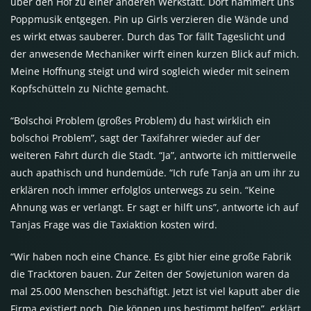
über den Hof zu einer anderen Werkstatt. Dort hämmert uns
Poppmusik entgegen. Pin up Girls verzieren die Wände und
es wirkt etwas sauberer. Durch das Tor fällt Tageslicht und
der anwesende Mechaniker wirft einen kurzen Blick auf mich.
Meine Hoffnung steigt und wird sogleich wieder mit seinem
Kopfschütteln zu Nichte gemacht.
“Bolschoi Problem (großes Problem) du hast wirklich ein
bolschoi Problem”, sagt der Taxifahrer wieder auf der
weiteren Fahrt durch die Stadt. “Ja”, antworte ich mittlerweile
auch apathisch und hundemüde. “Ich rufe Tanja an um ihr zu
erklären noch immer erfolglos unterwegs zu sein. “Keine
Ahnung was er verlangt. Er sagt er hilft uns”, antworte ich auf
Tanjas Frage was die Taxiaktion kosten wird.
“Wir haben noch eine Chance. Es gibt hier eine große Fabrik
die Tracktoren bauen. Zur Zeiten der Sowjetunion waren da
mal 25.000 Menschen beschäftigt. Jetzt ist viel kaputt aber die
Firma existiert noch. Die können uns bestimmt helfen”, erklärt