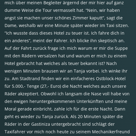
mich über meinen Begleiter ärgernd der mir hier auf ganz
dumme Weise die Tour vermasselt hat. “Nein, wir haben
angst sie machen unser schönes Zimmer kaputt”, sagt die
Dame, weshalb wir eine Minute später wieder im Taxi sitzen.
“Ich wusste dass dieses Hotel zu teuer ist. Ich fahre dich in
ein anderes”, meint der Fahrer. Ich blicke ihn skeptisch an.
Auf der Fahrt zurück frage ich mich warum er mir die Suppe
mit den Rädern versalzen hat und warum er mich zu einem
Hotel gebracht hat welches als teuer bekannt ist? Nach
wenigen Minuten brausen wir an Tanja vorbei. Ich winke ihr
zu. Am Stadtrand finden wir ein einfacheres Ostblock-Hotel
für 5.000,- Tenge (27,- Euro) die Nacht welches auch unsere
Räder akzeptiert. Obwohl ich langsam die Nase voll habe von
den ewigen heruntergekommenen Unterkünften und meine
Moral gerade einbricht, zahle ich für die erste Nacht. Dann
geht es wieder zu Tanja zurück. Als 20 Minuten später die
Räder in der Gastiniza untergebracht sind schlägt der
Taxifahrer vor mich noch heute zu seinem Mechanikerfreund