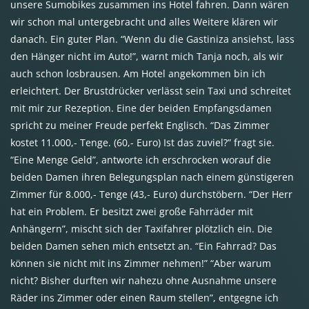
unsere Sumobikes zusammen ins Hotel fahren. Dann wären
wir schon mal untergebracht und alles Weitere klären wir
danach. Ein guter Plan. “Wenn du die Gastiniza ansiehst, lass
den Hänger nicht im Auto!”, warnt mich Tanja noch, als wir
auch schon losbrausen. Am Hotel angekommen bin ich
erleichtert. Der Brustdrücker verlässt sein Taxi und schreitet
mit mir zur Rezeption. Eine der beiden Empfangsdamen
spricht zu meiner Freude perfekt Englisch. “Das Zimmer
kostet 11.000,- Tenge. (60,- Euro) Ist das zuviel?” fragt sie.
“Eine Menge Geld”, antworte ich erschrocken worauf die
beiden Damen ihren Belegungsplan nach einem günstigeren
Zimmer für 8.000,- Tenge (43,- Euro) durchstöbern. “Der Herr
hat ein Problem. Er besitzt zwei große Fahrräder mit
Anhängern”, mischt sich der Taxifahrer plötzlich ein. Die
beiden Damen sehen mich entsetzt an. “Ein Fahrrad? Das
können sie nicht mit ins Zimmer nehmen!” “Aber warum
nicht? Bisher durften wir nahezu ohne Ausnahme unsere
Räder ins Zimmer oder einen Raum stellen”, entgegne ich