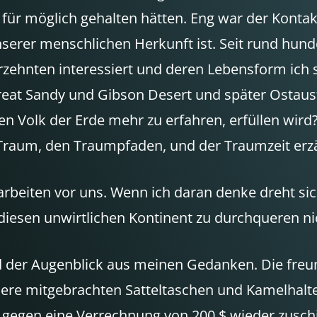
s für möglich gehalten hätten. Eng war der Kont
serer menschlichen Herkunft ist. Seit rund hund
rzehnten interessiert und deren Lebensform ich 
eat Sandy und Gibson Desert und später Ostaust
n Volk der Erde mehr zu erfahren, erfüllen wird?
raum, den Traumpfaden, und der Traumzeit erz
rbeiten vor uns. Wenn ich daran denke dreht si
iesen unwirtlichen Kontinent zu durchqueren nic
t und der Augenblick aus meinen Gedanken. Die f
ere mitgebrachten Satteltaschen und Kamelhalte
gegen eine Verrechnung von 200 $ wieder zusch