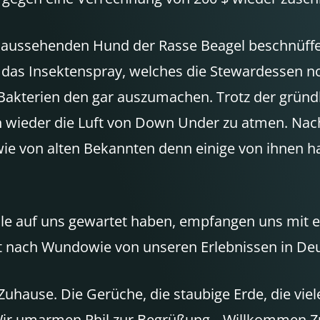
 aussehenden Hund der Rasse Beagel beschnüffe
 das Insektenspray, welches die Stewardessen 
 Bakterien den gar auszumachen. Trotz der grün
ch wieder die Luft von Down Under zu atmen. Na
 wie von alten Bekannten denn einige von ihnen h
halle auf uns gewartet haben, empfangen uns mi
t nach Wundowie von unseren Erlebnissen in Deu
uhause. Die Gerüche, die staubige Erde, die viele
Wir umarmen Phil zur Begrüßung. „Willkommen Zu