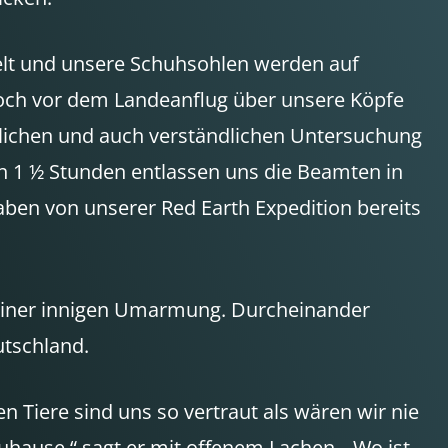
lt und unsere Schuhsohlen werden auf
noch vor dem Landeanflug über unsere Köpfe
dlichen und auch verständlichen Untersuchung
ch 1 ½ Stunden entlassen uns die Beamten in
aben von unserer Red Earth Expedition bereits
t einer innigen Umarmung. Durcheinander
tschland.
n Tiere sind uns so vertraut als wären wir nie
hause,“ sagt er mit offenem Lachen. „Wo ist