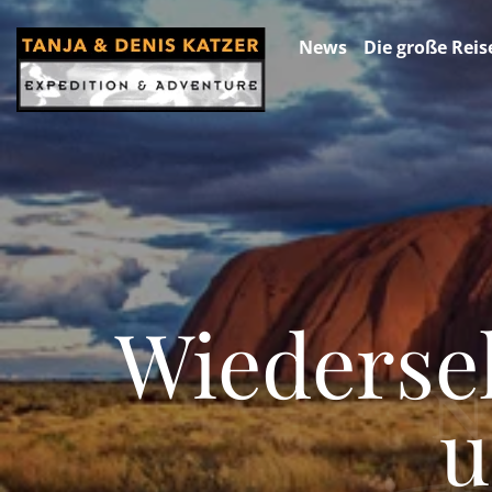
News
Die große Reis
Wiederse
u