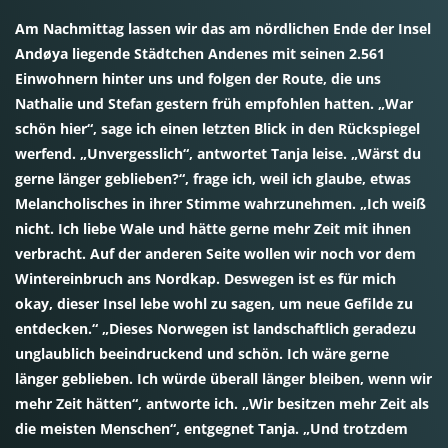
Am Nachmittag lassen wir das am nördlichen Ende der Insel
Andøya liegende Städtchen Andenes mit seinen 2.561
Einwohnern hinter uns und folgen der Route, die uns
Nathalie und Stefan gestern früh empfohlen hatten. „War
schön hier“, sage ich einen letzten Blick in den Rückspiegel
werfend. „Unvergesslich“, antwortet Tanja leise. „Wärst du
gerne länger geblieben?“, frage ich, weil ich glaube, etwas
Melancholisches in ihrer Stimme wahrzunehmen. „Ich weiß
nicht. Ich liebe Wale und hätte gerne mehr Zeit mit ihnen
verbracht. Auf der anderen Seite wollen wir noch vor dem
Wintereinbruch ans Nordkap. Deswegen ist es für mich
okay, dieser Insel lebe wohl zu sagen, um neue Gefilde zu
entdecken.“ „Dieses Norwegen ist landschaftlich geradezu
unglaublich beeindruckend und schön. Ich wäre gerne
länger geblieben. Ich würde überall länger bleiben, wenn wir
mehr Zeit hätten“, antworte ich. „Wir besitzen mehr Zeit als
die meisten Menschen“, entgegnet Tanja. „Und trotzdem