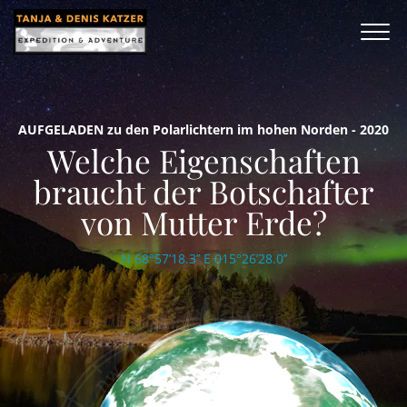
AUFGELADEN zu den Polarlichtern im hohen Norden - 2020
Welche Eigenschaften
braucht der Botschafter
von Mutter Erde?
N 68°57’18.3’’ E 015°26’28.0’’