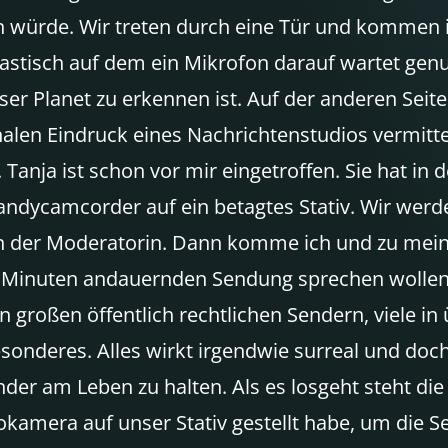
hen würde. Wir treten durch eine Tür und komme
astisch auf dem ein Mikrofon darauf wartet genut
ser Planet zu erkennen ist. Auf der anderen Seit
alen Eindruck eines Nachrichtenstudios vermitt
Tanja ist schon vor mir eingetroffen. Sie hat in
andycamcorder auf ein betagtes Stativ. Wir wer
ben der Moderatorin. Dann komme ich und zu mein
0 Minuten andauernden Sendung sprechen wollen. 
 großen öffentlich rechtlichen Sendern, viele in
esonderes. Alles wirkt irgendwie surreal und doch
er am Leben zu halten. Als es losgeht steht die
amera auf unser Stativ gestellt habe, um die S