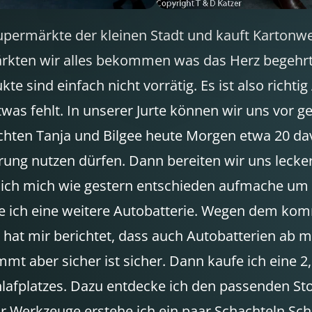
upermärkte der kleinen Stadt und kauft Kartonwei
rkten wir alles bekommen was das Herz begehrt. 
ukte sind einfach nicht vorrätig. Es ist also rich
as fehlt. In unserer Jurte können wir uns vor g
hten Tanja und Bilgee heute Morgen etwa 20 dav
ng nutzen dürfen. Dann bereiten wir uns lecker
 ich mich wie gestern entschieden aufmache um
 ich eine weitere Autobatterie. Wegen dem kom
 hat mir berichtet, dass auch Autobatterien ab 
mt aber sicher ist sicher. Dann kaufe ich eine 2
hlafplatzes. Dazu entdecke ich den passenden St
ür Werkzeuge erstehe ich ein paar Schachteln Sc