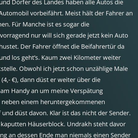
n und Dörfer des Landes haben alle Autos die
utomobil vorbeifährt. Meist hält der Fahrer an
en. Für Manche ist es sogar die
orragend nur will sich gerade jetzt kein Auto
hustet. Der Fahrer öffnet die Beifahrertür da
und los geht’s. Kaum zwei Kilometer weiter
stelle. Obwohl ich jetzt schon unzählige Male
4,- €), dann düst er weiter über die
sie am Handy an um meine Verspätung
hrer neben einem heruntergekommenen
 und düst davon. Klar ist das nicht der Sender.
en kaputten Häuserblock. Undrakh steht davor
Gang an dessen Ende man niemals einen Sender