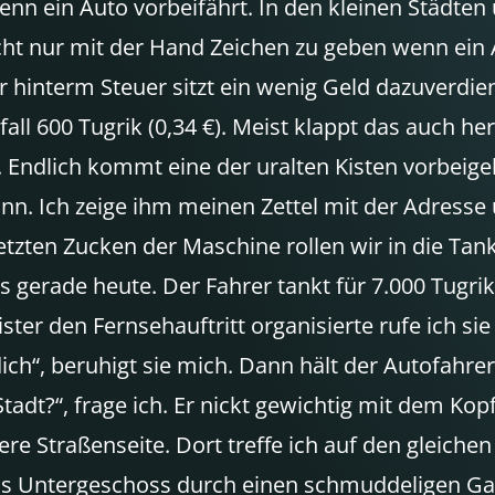
wenn ein Auto vorbeifährt. In den kleinen Städte
cht nur mit der Hand Zeichen zu geben wenn ein A
 hinterm Steuer sitzt ein wenig Geld dazuverdien
l 600 Tugrik (0,34 €). Meist klappt das auch herv
. Endlich kommt eine der uralten Kisten vorbeige
nn. Ich zeige ihm meinen Zettel mit der Adresse 
tzten Zucken der Maschine rollen wir in die Tank
 gerade heute. Der Fahrer tankt für 7.000 Tugrik (
ster den Fernsehauftritt organisierte rufe ich 
dich“, beruhigt sie mich. Dann hält der Autofa
dt?“, frage ich. Er nickt gewichtig mit dem Kopf
ere Straßenseite. Dort treffe ich auf den gleich
 das Untergeschoss durch einen schmuddeligen 