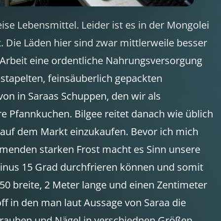
se Lebensmittel. Leider ist es in der Mongolei
Die Läden hier sind zwar mittlerweile besser
tig Arbeit eine ordentliche Nahrungsversorgung
estapelten, feinsäuberlich gepackten
on in Saraas Schuppen, den wir als
e Pfannkuchen. Bilgee reitet danach wie üblich
 auf dem Markt einzukaufen. Bevor ich mich
menden starken Frost macht es Sinn unsere
minus 15 Grad durchfrieren können und somit
,50 breite, 2 Meter lange und einen Zentimeter
off in den man laut Aussage von Saraa die
hrauben und Nägel in verschiednen Größen.