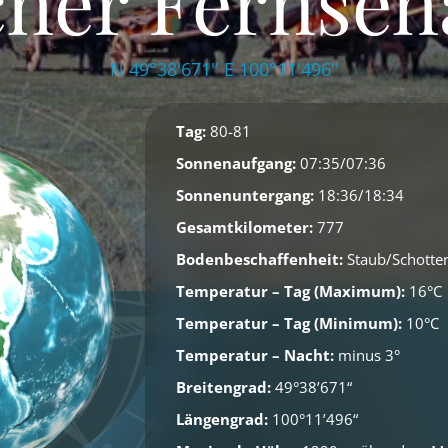
cher Fernseha
N 49°38'671'' E 100°11'496''
Tag:
80-81
Sonnenaufgang:
07:35/07:36
Sonnenuntergang:
18:36/18:34
Gesamtkilometer:
777
Bodenbeschaffenheit:
Staub/Schotte
Temperatur – Tag (Maximum):
16°C
Temperatur – Tag (Minimum):
10°C
Temperatur – Nacht:
minus 3°
Breitengrad:
49°38’671“
Längengrad:
100°11’496“