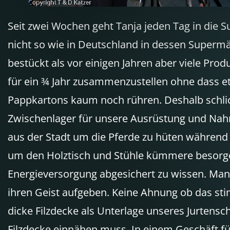
Seit zwei Wochen geht Tanja jeden Tag in die S
nicht so wie in Deutschland in dessen Supermä
bestückt als vor einigen Jahren aber viele Prod
für ein ¾ Jahr zusammenzustellen ohne dass etw
Pappkartons kaum noch rühren. Deshalb schlic
Zwischenlager für unsere Ausrüstung und Nahru
aus der Stadt um die Pferde zu hüten während
um den Holztisch und Stühle kümmere besorge
Energieversorgung abgesichert zu wissen. Man
ihren Geist aufgeben. Keine Ahnung ob das stim
dicke Filzdecke als Unterlage unseres Jurtensc
Filzdecke einnähen muss. In einem Geschäft f