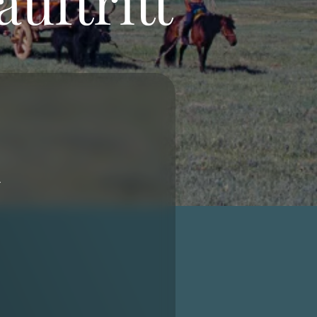
uftritt
r