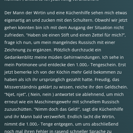
Der Mann der Wirtin und eine Küchenhilfe sehen mich etwas
eigenartig an und zucken mit den Schultern. Obwohl wir jetzt
gehen könnten bin ich mit dem Ausgang der Situation nicht
zufrieden. “Haben sie einen Stift und einen Zettel für mich?”,
frage ich nun, um mein mangelndes Russisch mit einer
Zeichnung zu ergänzen. Plötzlich durchzuckt ein
Gedankenblitz meine müden Gehirnwindungen. Ich sehe in
mein Portmonee und entdecke den 1.000,- Tengeschein. Erst
jetzt bemerke ich von der Köchin mehr Geld bekommen zu
haben als ich ihr ursprünglich gezahlt hatte. Freudig, das
Missverständnis geklärt zu wissen, reiche ihr den Geldschein.
“Njet, njet”, ( Nein, nein ) antwortet sie ablehnend, um mich
erneut wie ein Maschinengewehr mit schnellem Russisch
zuzuschütten. “Nimm doch das Geld!”, sagt die Küchenhilfe
und ihr Mann bald verzweifelt. Endlich lacht die Wirtin,
nimmt die 1.000,- Tenge entgegen, um uns abschließend
noch mal ihren Fehler in rasend schneller Sprache zu