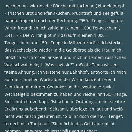
machen. Als wir uns die Bäuche mit Lachman ( Nudeleintopf
), frischen Brot und Pfannkuchen, Fruchtsaft und Tee gefüllt
haben, frage ich nach der Rechnung. “950,- Tenge”, sagt die
Wirtin freundlich. Ich zahle mit einem 1.000 Tengeschein (
5,41,- ? ). Die Wirtin gibt mir daraufhin einen 1.000,-
Tengeschein und 150,- Tenge in Münzen zurück. Ich stecke
das Wechselgeld wieder in die Geldbörse als die Frau mich
plötzlich erschrocken ansieht und mich mit einem russischen
Wortschwall belegt. “Was sagt sie?”, möchte Tanja wissen.
“Keine Ahnung. Ich verstehe nur Bahnhof”, antworte ich mich
auf die schnellen Wortsalben der Wirtin konzentrierend.
Dann kommt mir der Gedanke von ihr eventuelle zuviel
Wechselgeld bekommen zu haben und reiche ihr 150,- Tenge.
Sie schüttelt den Kopf. “Ist schon in Ordnung”, meint sie ihre
Erklärung aufgebend. “Seltsam”, überlege ich laut und weiß
nicht was falsch gelaufen ist. “Gib ihr doch die 150,- Tenge”,
fordert mich Tanja auf. “Sie möchte das Geld aber nicht
nehmen”, antworte ich jetzt völlig verunsichert.