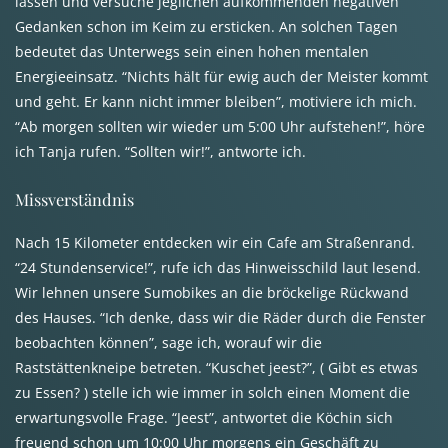
lassen und versuche jeglichen aufkommenden negativen
Gedanken schon im Keim zu ersticken. An solchen Tagen
bedeutet das Unterwegs sein einen hohen mentalen
Energieeinsatz. “Nichts hält für ewig auch der Meister kommt
und geht. Er kann nicht immer bleiben”, motiviere ich mich.
“Ab morgen sollten wir wieder um 5:00 Uhr aufstehen!”, höre
ich Tanja rufen. “Sollten wir!”, antworte ich.
Missverständnis
Nach 15 Kilometer entdecken wir ein Cafe am Straßenrand.
“24 Stundenservice!”, rufe ich das Hinweisschild laut lesend.
Wir lehnen unsere Sumobikes an die bröckelige Rückwand
des Hauses. “Ich denke, dass wir die Räder durch die Fenster
beobachten können”, sage ich, worauf wir die
Raststättenkneipe betreten. “Kuschet jeest?”, ( Gibt es etwas
zu Essen? ) stelle ich wie immer in solch einen Moment die
erwartungsvolle Frage. “Jeest”, antwortet die Köchin sich
freuend schon um 10:00 Uhr morgens ein Geschäft zu