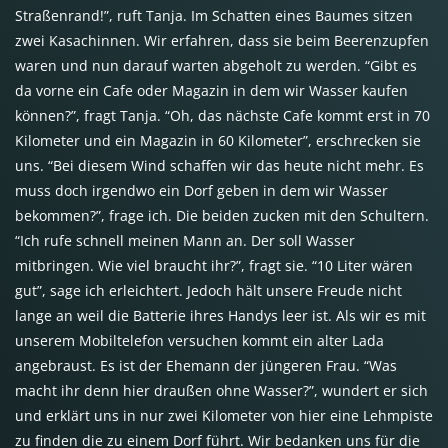
Straßenrand!”, ruft Tanja. Im Schatten eines Baumes sitzen
zwei Kasachinnen. Wir erfahren, dass sie beim Beerenzupfen
waren und nun darauf warten abgeholt zu werden. “Gibt es
da vorne ein Cafe oder Magazin in dem wir Wasser kaufen
können?”, fragt Tanja. “Oh, das nächste Cafe kommt erst in 70
Kilometer und ein Magazin in 60 Kilometer”, erschrecken sie
uns. “Bei diesem Wind schaffen wir das heute nicht mehr. Es
muss doch irgendwo ein Dorf geben in dem wir Wasser
bekommen?”, frage ich. Die beiden zucken mit den Schultern.
“Ich rufe schnell meinen Mann an. Der soll Wasser
mitbringen. Wie viel braucht ihr?”, fragt sie. “10 Liter wären
gut”, sage ich erleichtert. Jedoch hält unsere Freude nicht
lange an weil die Batterie ihres Handys leer ist. Als wir es mit
unserem Mobiltelefon versuchen kommt ein alter Lada
angebraust. Es ist der Ehemann der jüngeren Frau. “Was
macht ihr denn hier draußen ohne Wasser?”, wundert er sich
und erklärt uns in nur zwei Kilometer von hier eine Lehmpiste
zu finden die zu einem Dorf führt. Wir bedanken uns für die