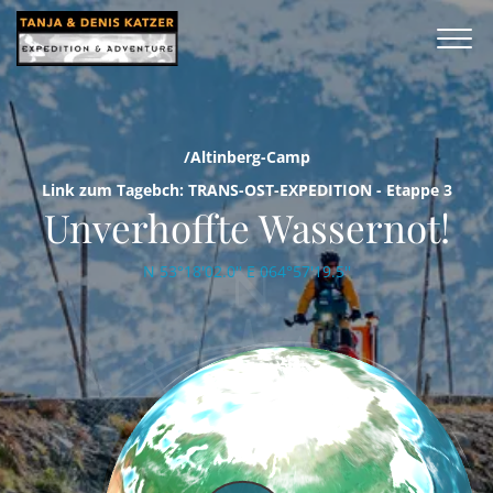
/Altinberg-Camp
Link zum Tagebch: TRANS-OST-EXPEDITION - Etappe 3
Unverhoffte Wassernot!
N 53°18'02.0'' E 064°57'19.5''