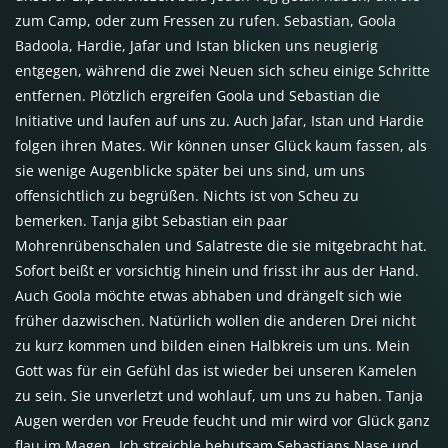
zum Camp, oder zum Fressen zu rufen. Sebastian, Goola
Badoola, Hardie, Jafar und Istan blicken uns neugierig
entgegen, während die zwei Neuen sich scheu einige Schritte
entfernen. Plötzlich ergreifen Goola und Sebastian die
Initiative und laufen auf uns zu. Auch Jafar, Istan und Hardie
folgen ihren Mates. Wir können unser Glück kaum fassen, als
sie wenige Augenblicke später bei uns sind, um uns
offensichtlich zu begrüßen. Nichts ist von Scheu zu
bemerken. Tanja gibt Sebastian ein paar
Mohrenrübenschalen und Salatreste die sie mitgebracht hat.
Sofort beißt er vorsichtig hinein und frisst ihr aus der Hand.
Auch Goola möchte etwas abhaben und drängelt sich wie
früher dazwischen. Natürlich wollen die anderen Drei nicht
zu kurz kommen und bilden einen Halbkreis um uns. Mein
Gott was für ein Gefühl das ist wieder bei unseren Kamelen
zu sein. Sie unverletzt und wohlauf, um uns zu haben. Tanja
Augen werden vor Freude feucht und mir wird vor Glück ganz
flau im Magen. Ich streichle behutsam Sebastians Nase und