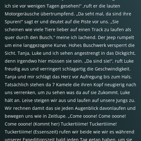
ich sie vor wenigen Tagen gesehen!“ ,ruft er die lauten
Motorgeräusche übertrumpfend. „Da seht mal, da sind ihre
Spuren!“ sagt er und deutet auf die Piste vor uns. „Sie
scheinen wie viele Tiere lieber auf einen Track zu laufen als
quer durch den Busch,“ meine ich lachend. Der Jeep rumpelt
um eine langgezogene Kurve. Hohes Buschwerk versperrt die
Sicht. Tanja, Luke und ich sehen angestrengt in das Dickgicht,
denn irgendwo hier müssen sie sein. „Da sind sie!“, ruft Luke
freudig aus und verringert schlagartig die Geschwindigkeit.
Tanja und mir schlägt das Herz vor Aufregung bis zum Hals.
Tatsächlich stehen da 7 Kamele die ihren Kopf neugierig nach
uns verrenken, um zu sehen was da auf sie Zukommt. Luke
hält an. Leise steigen wir aus und laufen auf unsere Jungs zu.
Wir rechnen damit das sie jeden Augenblick davonlaufen und
bewegen uns wie in Zeitlupe. „Come ooone! Come ooone!
Come ooone! (Kommt her) Tuckertiiime! Tuckertiiime!
Tuckertiiime! (Essenszeit) rufen wir beide wie wir es während
unserer Expeditionszeit bald jeden Tag getan haben, um sie