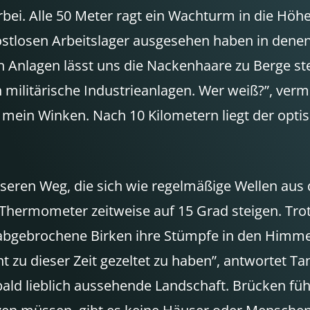
orbei. Alle 50 Meter ragt ein Wachturm in die Hö
stlosen Arbeitslager ausgesehen haben in denen
Anlagen lässt uns die Nackenhaare zu Berge steh
uch militärische Industrieanlagen. Wer weiß?”, ve
 mein Winken. Nach 10 Kilometern liegt der optis
 unseren Weg, die sich wie regelmäßige Wellen au
s Thermometer zeitweise auf 15 Grad steigen. Tr
, abgebrochene Birken ihre Stümpfe in den Himme
ht zu dieser Zeit gezeltet zu haben”, antwortet T
bald lieblich aussehende Landschaft. Brücken fü