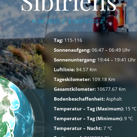
Sibiriens
N 56°28'21.2'' E 084°57'28.2''
Tag:
115-116
Sonnenaufgang:
06:47 – 06:49 Uhr
Sonnenuntergang:
19:44 – 19:41 Uhr
Luftlinie:
84.57 Km
Tageskilometer:
109.18 Km
Gesamtkilometer:
10677.67 Km
Bodenbeschaffenheit:
Asphalt
Temperatur – Tag (Maximum):
15 °C
Temperatur – Tag (Minimum):
9 °C
Temperatur – Nacht:
7 °C