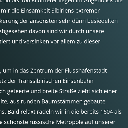
 50 bis 100 Kilometer liegen im Augenblick die
 mir die Einsamkeit Sibiriens extremer
völkerung der ansonsten sehr dünn besiedelten
. Abgesehen davon sind wir durch unsere
iert und versinken vor allem zu dieser
n, um in das Zentrum der Flusshafenstadt
tz der Transsibirischen Einsenbahn
h geteerte und breite Straße zieht sich einer
 alte, aus runden Baumstämmen gebaute
 Bald relaxt radeln wir in die bereits 1604 als
ie schönste russische Metropole auf unserer