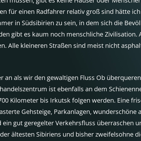
zen müssen, gibt es keine Häuser oder Menschen.
n für einen Radfahrer relativ groß sind hätte ich
immer in Südsibirien zu sein, in dem sich die Be
den gibt es kaum noch menschliche Zivilisation
 Alle kleineren Straßen sind meist nicht asphalt
r an als wir den gewaltigen Fluss Ob überquere
andelszentrum ist ebenfalls an dem Schienenne
0 Kilometer bis Irkutsk folgen werden. Eine frisc
asterte Gehsteige, Parkanlagen, wunderschöne
in gut geregelter Verkehrsfluss überraschen uns.
der ältesten Sibiriens und bisher zweifelsohne d