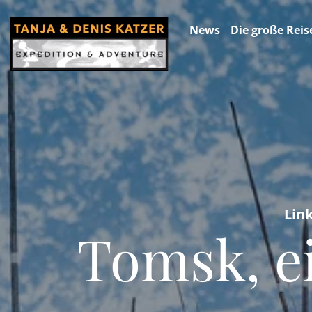
News
Die große Reis
Lin
Tomsk, ei